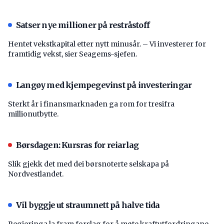
Satser nye millioner på restråstoff
Hentet vekstkapital etter nytt minusår. – Vi investerer for
framtidig vekst, sier Seagems-sjefen.
Langøy med kjempegevinst på investeringar
Sterkt år i finansmarknaden ga rom for tresifra
millionutbytte.
Børsdagen: Kursras for reiarlag
Slik gjekk det med dei børsnoterte selskapa på
Nordvestlandet.
Vil byggje ut straumnett på halve tida
Regjeringa la fram forslag for å møte kraftutfordringane.