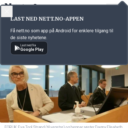
LOGG INN
MENY
Annonsørinnhold
LAST NED NETT.NO-APPEN
Link for annonse
Få nett.no som app på Android for enklere tilgang til
de siste nyhetene.
Last ned fra
Google Play
FORLIK: Eva Toril Strand (til venstre) og hennar søster Dagny Elisabeth