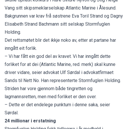
Vang sitt skipsmeklarselskap Atlantic Marine i Ålesund.
Bakgrunnen var krav frå søstrene Eva Toril Strand og Dagny
Elisabeth Strand Bachmann sitt selskap Stormfuglen
Holding.
Det rettsmøtet blir det ikkje noko av, etter at partane har
inngått eit forlik.
– Vi har fått ein god del av kravet. Vi har inngått dette
forliket for at dei (Atlantic Marine, red. merk) skal kunne
driver vidare, seier advokat Ulf Sørdal i advokatfirmaet
Sands til Nett No. Han representerte Stormfuglen Holding.
Striden har vore gjennom både tingretten og
lagmannsretten, men med forliket er den over.
– Dette er det endelege punktum i denne saka, seier
Sørdal.
24 millionar i erstatning
Stormfuglen Holding fekk tidlegare i år medhald i