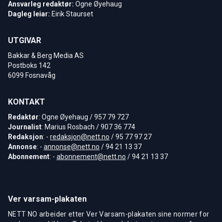
Ansvarleg redaktør:
Ogne Øyehaug
Dagleg leiar:
Eirik Staurset
UTGIVAR
Bakkar & Berg Media AS
Postboks 142
6099 Fosnavåg
KONTAKT
Redaktør
: Ogne Øyehaug / 957 79 727
Journalist
: Marius Rosbach / 907 36 774
Redaksjon
: -
redaksjon@nett.no
/ 95 77 97 27
Annonse
: -
annonse@nett.no
/ 94 21 13 37
Abonnement
: -
abonnement@nett.no
/ 94 21 13 37
Ver varsam-plakaten
NETT NO arbeider etter Ver Varsam-plakaten sine normer for