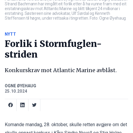
Strand Bachmann har inngått eit forlik etter å ha vunne fram med eit
erstatningsskrav mot Atltantic Marine og blitt tilkjent 24 millionar i
erstatning. Søstereen sine advokatar, Ulf Sørdal og Kenneth
Steffensen til høgre, under rettsaka i tingretten. Foto: Ogne Øyehaug
NYTT
Forlik i Stormfuglen-
striden
Konkurskrav mot Atlantic Marine avblåst.
OGNE ØYEHAUG
25.10.2024
Komande mandag, 28. oktober, skulle retten avgjere om det
skulle opnast konkurs i Kåre Sindre Nyvoll og Stig Helge