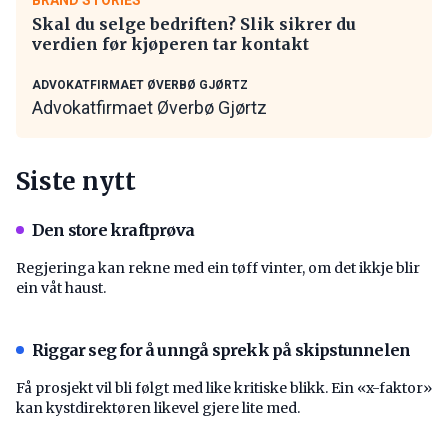
Skal du selge bedriften? Slik sikrer du
verdien før kjøperen tar kontakt
ADVOKATFIRMAET ØVERBØ GJØRTZ
Advokatfirmaet Øverbø Gjørtz
Siste nytt
Den store kraftprøva
Regjeringa kan rekne med ein tøff vinter, om det ikkje blir
ein våt haust.
Riggar seg for å unngå sprekk på skipstunnelen
Få prosjekt vil bli følgt med like kritiske blikk. Ein «x-faktor»
kan kystdirektøren likevel gjere lite med.