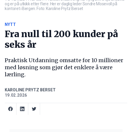
og er på utkikk etter flere. Her er daglig leder Sondre Mosevoll på
kontoret i Bergen. Foto: Karoline Prytz Berset
NYTT
Fra null til 200 kunder på
seks år
Praktisk Utdanning omsatte for 10 millioner
med løsning som gjør det enklere å være
lærling.
KAROLINE PRYTZ BERSET
19.02.2026