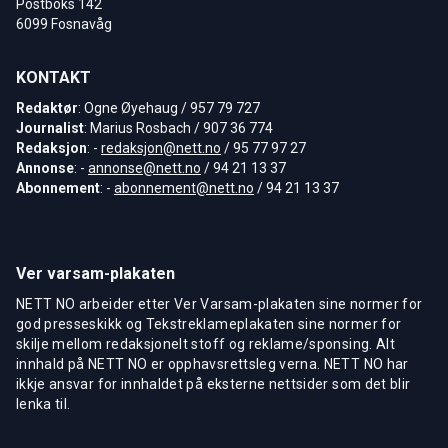
Postboks 142
6099 Fosnavåg
KONTAKT
Redaktør
: Ogne Øyehaug / 957 79 727
Journalist
: Marius Rosbach / 907 36 774
Redaksjon
: -
redaksjon@nett.no
/ 95 77 97 27
Annonse
: -
annonse@nett.no
/ 94 21 13 37
Abonnement
: -
abonnement@nett.no
/ 94 21 13 37
Ver varsam-plakaten
NETT NO arbeider etter Ver Varsam-plakaten sine normer for
god presseskikk og Tekstreklameplakaten sine normer for
skilje mellom redaksjonelt stoff og reklame/sponsing. Alt
innhald på NETT NO er opphavsrettsleg verna. NETT NO har
ikkje ansvar for innhaldet på eksterne nettsider som det blir
lenka til.