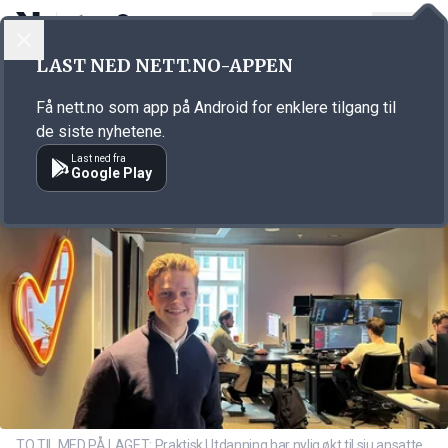
LOGG INN
MENY
Annonsørinnhold
LAST NED NETT.NO-APPEN
Link for annonse
Få nett.no som app på Android for enklere tilgang til
de siste nyhetene.
Last ned fra
Google Play
TO TIL MED PÅ LAGET: Praktisk Utdanning har nylig økt til sju ansatte