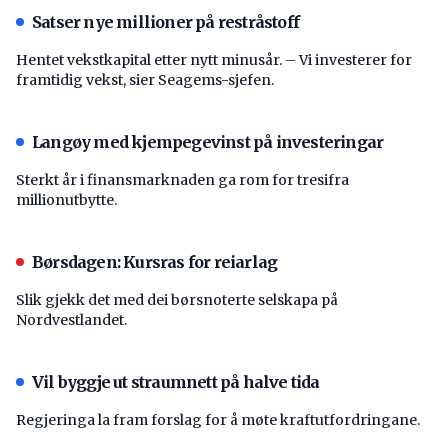
Satser nye millioner på restråstoff
Hentet vekstkapital etter nytt minusår. – Vi investerer for
framtidig vekst, sier Seagems-sjefen.
Langøy med kjempegevinst på investeringar
Sterkt år i finansmarknaden ga rom for tresifra
millionutbytte.
Børsdagen: Kursras for reiarlag
Slik gjekk det med dei børsnoterte selskapa på
Nordvestlandet.
Vil byggje ut straumnett på halve tida
Regjeringa la fram forslag for å møte kraftutfordringane.