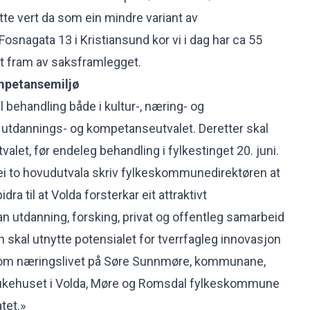
tte vert da som ein mindre variant av
Fosnagata 13 i Kristiansund kor vi i dag har ca 55
et fram av saksframlegget.
ompetansemiljø
il behandling både i kultur-, næring- og
i utdannings- og kompetanseutvalet. Deretter skal
tvalet, før endeleg behandling i fylkestinget 20. juni.
dei to hovudutvala skriv fylkeskommunedirektøren at
dra til at Volda forsterkar eit attraktivt
 utdanning, forsking, privat og offentleg samarbeid
 skal utnytte potensialet for tverrfagleg innovasjon
lom næringslivet på Søre Sunnmøre, kommunane,
jukehuset i Volda, Møre og Romsdal fylkeskommune
tet.»