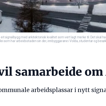
eit signalbygg med arkitektonisk kvalitet som vert lagt merke til. Det skal h
dei som har arbeidsstaden sin der, innbyggjarane i Volda, studentar og besøka
 vil samarbeide om
kommunale arbeidsplassar i nytt signa