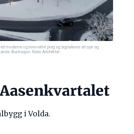
a eit moderne og innovativt preg og signalisere eit ope og
nde. Illustrasjon: Ratio Arkitekter
 Aasenkvartalet
lbygg i Volda.