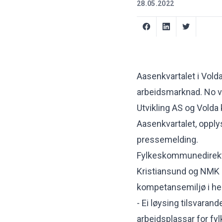
28.05.2022
Aasenkvartalet i Volda 
arbeidsmarknad. No v
Utvikling AS og Volda
Aasenkvartalet, oppl
pressemelding.
Fylkeskommunedirekt
Kristiansund og NMK i
kompetansemiljø i heil
- Ei løysing tilsvaran
arbeidsplassar for fy