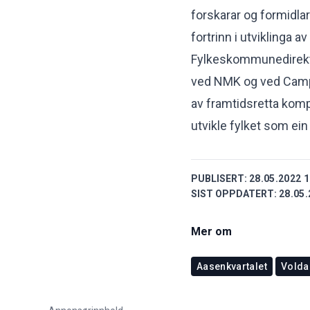
forskarar og formidla
fortrinn i utviklinga a
Fylkeskommunedirektø
ved NMK og ved Campu
av framtidsretta kompe
utvikle fylket som ein
PUBLISERT:
28.05.2022 1
SIST OPPDATERT:
28.05.
Mer om
Aasenkvartalet
Volda