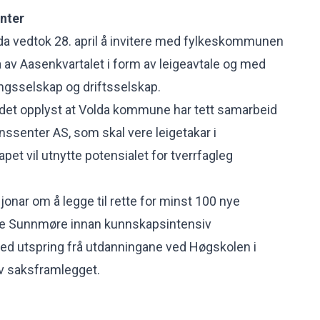
nter
a vedtok 28. april å invitere med fylkeskommunen
nga av Aasenkvartalet i form av leigeavtale og med
ingsselskap og driftsselskap.
 det opplyst at Volda kommune har tett samarbeid
senter AS, som skal vere leigetakar i
pet vil utnytte potensialet for tverrfagleg
onar om å legge til rette for minst 100 nye
re Sunnmøre innan kunnskapsintensiv
d utspring frå utdanningane ved Høgskolen i
av saksframlegget.