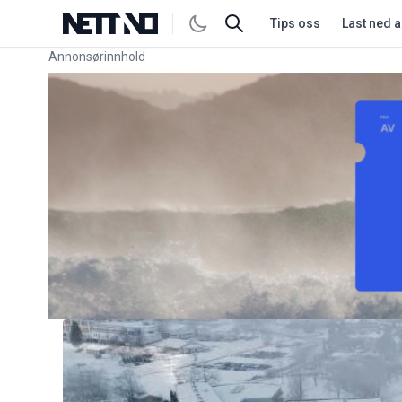
Tips oss
Last ned 
Annonsørinnhold
Link for annonse