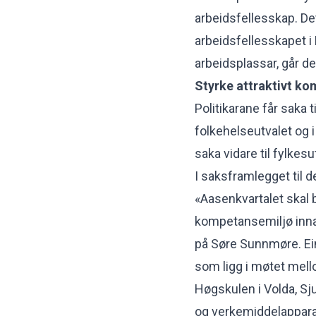
arbeidsfellesskap. De
arbeidsfellesskapet i 
arbeidsplassar, går d
Styrke attraktivt k
Politikarane får saka t
folkehelseutvalet og 
saka vidare til fylkesu
I saksframlegget til 
«Aasenkvartalet skal bi
kompetansemiljø innan
på Søre Sunnmøre. Ein
som ligg i møtet mel
Høgskulen i Volda, S
og verkemiddelappara