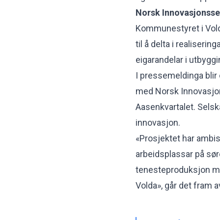
Norsk Innovasjonsse
Kommunestyret i Vold
til å delta i realiseri
eigarandelar i utbygg
I pressemeldinga blir
med Norsk Innovasjons
Aasenkvartalet. Selska
innovasjon.
«Prosjektet har ambisj
arbeidsplassar på sø
tenesteproduksjon me
Volda», går det fram 