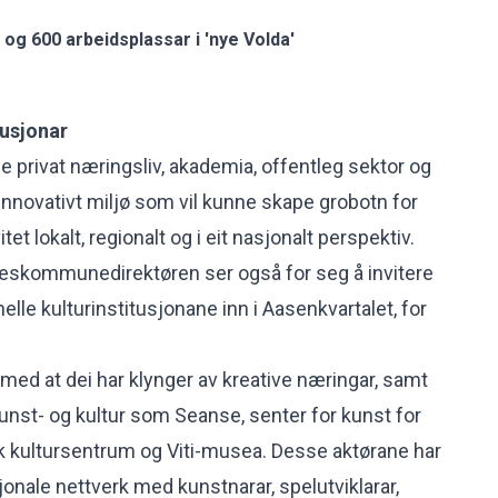
og 600 arbeidsplassar i 'nye Volda'
tusjonar
e privat næringsliv, akademia, offentleg sektor og
 innovativt miljø som vil kunne skape grobotn for
itet lokalt, regionalt og i eit nasjonalt perspektiv.
ylkeskommunedirektøren ser også for seg å invitere
elle kulturinstitusjonane inn i Aasenkvartalet, for
n med at dei har klynger av kreative næringar, samt
kunst- og kultur som Seanse, senter for kunst for
k kultursentrum og Viti-musea. Desse aktørane har
onale nettverk med kunstnarar, spelutviklarar,