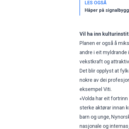
LES OGSÅ
Håper på signalbygg 
Vil ha inn kulturinsti
Planen er også å miks
andre i eit myldrande
vekstkraft og attraktiv
Det blir opplyst at f
nokre av dei profesjon
eksempel Viti.
«Volda har eit fortrin
sterke aktørar innan 
barn og unge, Nynors
nasjonale og internasj