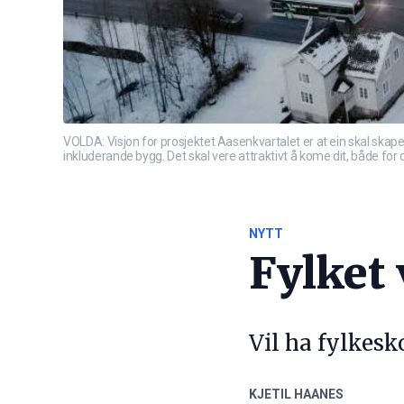
VOLDA: Visjon for prosjektet Aasenkvartalet er at ein skal skape 
inkluderande bygg. Det skal vere attraktivt å kome dit, både for 
NYTT
Fylket
Vil ha fylkes
KJETIL HAANES