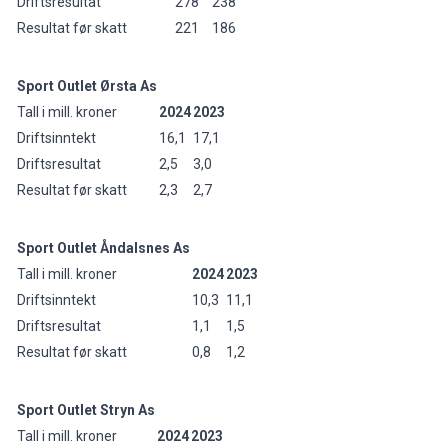
Driftsresultat
278
238
Resultat før skatt
221
186
Sport Outlet Ørsta As
Tall i mill. kroner
2024
2023
Driftsinntekt
16,1
17,1
Driftsresultat
2,5
3,0
Resultat før skatt
2,3
2,7
Sport Outlet Åndalsnes As
Tall i mill. kroner
2024
2023
Driftsinntekt
10,3
11,1
Driftsresultat
1,1
1,5
Resultat før skatt
0,8
1,2
Sport Outlet Stryn As
Tall i mill. kroner
2024
2023