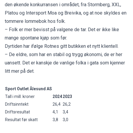
den økende konkurransen i området, fra Stormberg, XXL,
Platou og Intersport Moa og Breivika, og at noe skyldes en
tommere lommebok hos folk.
– Folk er mer bevisst på valgene de tar. Det er ikke like
mange spontane kjøp som før.
Dyrtiden har ifølge Rotnes gitt butikken et nytt klientell.
– De eldre, som har en stabil og trygg økonomi, de er her
uansett. Det er kanskje de vanlige folka i gata som kjenner
litt mer på det.
Sport Outlet Ålesund AS
Tall i mill. kroner
2024
2023
Driftsinntekt
26,4
26,2
Driftsresultat
4,1
3,4
Resultat før skatt
3,8
3,0