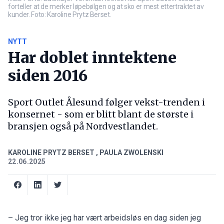
forteller at de merker løpebølgen og at sko er mest ettertraktet av
kunder. Foto: Karoline Prytz Berset.
NYTT
Har doblet inntektene
siden 2016
Sport Outlet Ålesund følger vekst-trenden i
konsernet - som er blitt blant de største i
bransjen også på Nordvestlandet.
KAROLINE PRYTZ BERSET
,
PAULA ZWOLENSKI
22.06.2025
– Jeg tror ikke jeg har vært arbeidsløs en dag siden jeg