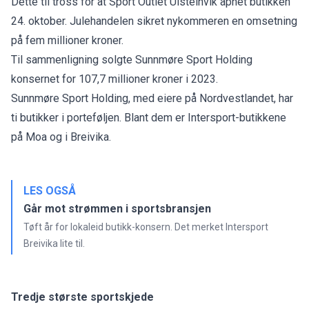
Dette til tross for at Sport Outlet Ulsteinvik
åpnet butikken
24. oktober
. Julehandelen sikret nykommeren en omsetning
på fem millioner kroner.
Til sammenligning solgte Sunnmøre Sport Holding
konsernet for
107,7 millioner kroner i 2023
.
Sunnmøre Sport Holding, med eiere på Nordvestlandet, har
ti butikker i porteføljen. Blant dem er Intersport-butikkene
på Moa og i Breivika.
LES OGSÅ
Går mot strømmen i sportsbransjen
Tøft år for lokaleid butikk-konsern. Det merket Intersport
Breivika lite til.
Tredje største sportskjede