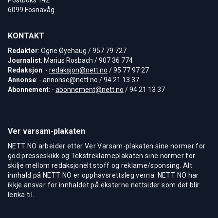
Postboks 142
6099 Fosnavåg
KONTAKT
Redaktør
: Ogne Øyehaug / 957 79 727
Journalist
: Marius Rosbach / 907 36 774
Redaksjon
: -
redaksjon@nett.no
/ 95 77 97 27
Annonse
: -
annonse@nett.no
/ 94 21 13 37
Abonnement
: -
abonnement@nett.no
/ 94 21 13 37
Ver varsam-plakaten
NETT NO arbeider etter Ver Varsam-plakaten sine normer for
god presseskikk og Tekstreklameplakaten sine normer for
skilje mellom redaksjonelt stoff og reklame/sponsing. Alt
innhald på NETT NO er opphavsrettsleg verna. NETT NO har
ikkje ansvar for innhaldet på eksterne nettsider som det blir
lenka til.