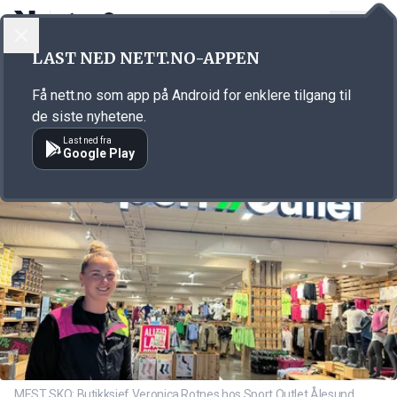
LOGG INN
MENY
Annonsørinnhold
LAST NED NETT.NO-APPEN
Link for annonse
Få nett.no som app på Android for enklere tilgang til
de siste nyhetene.
Last ned fra
Google Play
MEST SKO: Butikksjef Veronica Rotnes hos Sport Outlet Ålesund