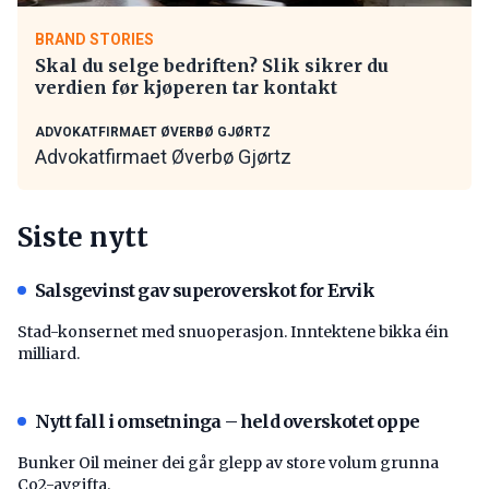
BRAND STORIES
Skal du selge bedriften? Slik sikrer du
verdien før kjøperen tar kontakt
ADVOKATFIRMAET ØVERBØ GJØRTZ
Advokatfirmaet Øverbø Gjørtz
Siste nytt
Salsgevinst gav superoverskot for Ervik
Stad-konsernet med snuoperasjon. Inntektene bikka éin
milliard.
Nytt fall i omsetninga – held overskotet oppe
Bunker Oil meiner dei går glepp av store volum grunna
Co2-avgifta.