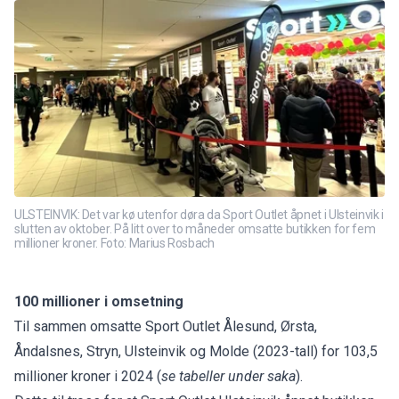
ULSTEINVIK: Det var kø utenfor døra da Sport Outlet åpnet i Ulsteinvik i
slutten av oktober. På litt over to måneder omsatte butikken for fem
millioner kroner. Foto: Marius Rosbach
100 millioner i omsetning
Til sammen omsatte Sport Outlet Ålesund, Ørsta,
Åndalsnes, Stryn, Ulsteinvik og Molde (2023-tall) for 103,5
millioner kroner i 2024 (
se tabeller under saka
).