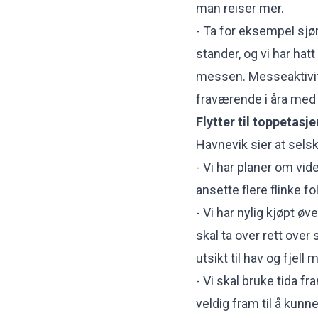
man reiser mer.
- Ta for eksempel sjøm
stander, og vi har ha
messen. Messeaktivite
fraværende i åra med 
Flytter til toppetasje
Havnevik sier at sels
- Vi har planer om vid
ansette flere flinke fo
- Vi har nylig kjøpt ø
skal ta over rett over
utsikt til hav og fjell
- Vi skal bruke tida fr
veldig fram til å kunn