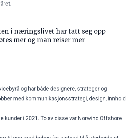
året.
rten i næringslivet har tatt seg opp
øtes mer og man reiser mer
rvicebyrå og har både designere, strateger og
obber med kommunikasjonsstrategi, design, innhold
nye kunder i 2021. To av disse var Norwind Offshore
m til oss med behov for bistand til å utarbeide et