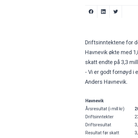
Driftsinntektene for
Havnevik økte med 1,8 
skatt endte på 3,3 mill
- Vi er godt fornøyd i 
Anders Havnevik.
Havnevik
Årsresultat (i mill kr)
2
Driftsinntekter
2
Driftsresultat
3
Resultat før skatt
3