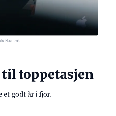
Foto: Havnevik
r til toppetasjen
 godt år i fjor.