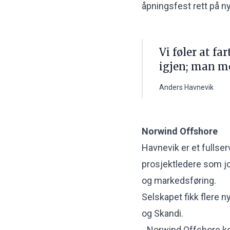
åpningsfest rett på ny
Vi føler at fa
igjen; man m
Anders Havnevik
Norwind Offshore
Havnevik er et fullse
prosjektledere som j
og markedsføring.
Selskapet fikk flere 
og Skandi.
- Norwind Offshore ko