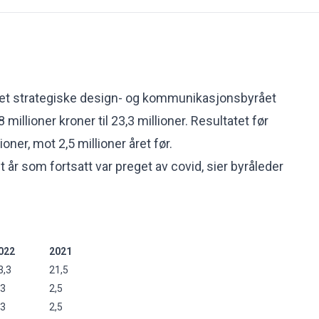
 det strategiske design- og kommunikasjonsbyrået
millioner kroner til 23,3 millioner. Resultatet før
ioner, mot 2,5 millioner året før.
et år som fortsatt var preget av covid, sier byråleder
022
2021
3,3
21,5
,3
2,5
,3
2,5