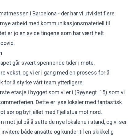
atmessen i Barcelona - der har vi utviklet flere
tt mye arbeid med kommunikasjonsmateriell til
t er jo en av de tingene som har vært helt
covid.
n
kapet går svært spennende tider i møte.
ere vekst, og vi er i gang med en prosess for å
lk for å styrke vårt team ytterligere.
verste etasje i bygget som vi er i (Røysegt. 15) som vi
 sommerferien. Dette er lyse lokaler med fantastisk
 mot sør og byfjellet med Fjellstua mot nord.
am mot jul på å sette de nye lokalene i stand, og vi ser
e invitere både ansatte og kunder til en skikkelig