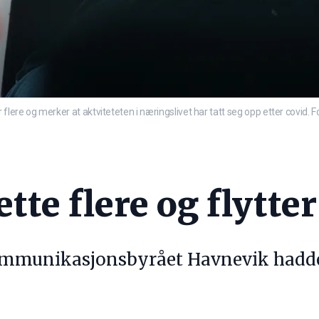
flere og merker at aktviteteten i næringslivet har tatt seg opp etter covid. 
ette flere og flytte
mmunikasjonsbyrået Havnevik hadde et