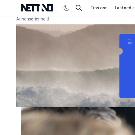
Tips oss
Last ned 
Annonsørinnhold
Link for annonse