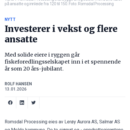
på ansatte og innleide fra 120 til 150. Foto: Romsdal Processing
NYTT
Investerer i vekst og flere
ansatte
Med solide eiere i ryggen går
fiskeforedlingsselskapet inn i et spennende
år som 20 års-jubilant.
ROLF HANSEN
13.01.2026
Romsdal Processing eies av Lerøy Aurora AS, Salmar AS
og Molde kommune. De to sjømat og - oppdrettsgigantene