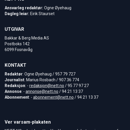
Ansvarleg redaktør:
Ogne Øyehaug
Dagleg leiar:
Eirik Staurset
UTGIVAR
Bakkar & Berg Media AS
Postboks 142
6099 Fosnavåg
KONTAKT
Redaktør
: Ogne Øyehaug / 957 79 727
Journalist
: Marius Rosbach / 907 36 774
Redaksjon
: -
redaksjon@nett.no
/ 95 77 97 27
Annonse
: -
annonse@nett.no
/ 94 21 13 37
Abonnement
: -
abonnement@nett.no
/ 94 21 13 37
Ver varsam-plakaten