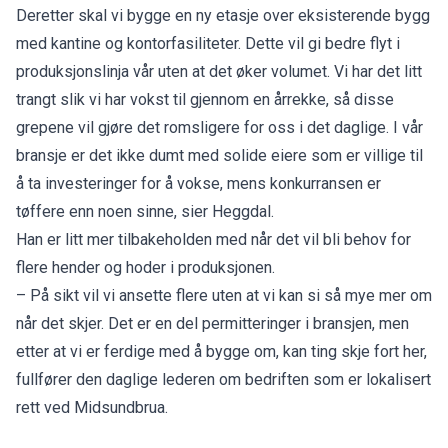
Deretter skal vi bygge en ny etasje over eksisterende bygg
med kantine og kontorfasiliteter. Dette vil gi bedre flyt i
produksjonslinja vår uten at det øker volumet. Vi har det litt
trangt slik vi har vokst til gjennom en årrekke, så disse
grepene vil gjøre det romsligere for oss i det daglige. I vår
bransje er det ikke dumt med solide eiere som er villige til
å ta investeringer for å vokse, mens konkurransen er
tøffere enn noen sinne, sier Heggdal.
Han er litt mer tilbakeholden med når det vil bli behov for
flere hender og hoder i produksjonen.
– På sikt vil vi ansette flere uten at vi kan si så mye mer om
når det skjer. Det er en del permitteringer i bransjen, men
etter at vi er ferdige med å bygge om, kan ting skje fort her,
fullfører den daglige lederen om bedriften som er lokalisert
rett ved Midsundbrua.