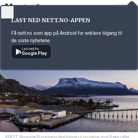
LOGG INN
MENY
Annonsørinnhold
LAST NED NETT.NO-APPEN
Link for annonse
Få nett.no som app på Android for enklere tilgang til
de siste nyhetene.
Last ned fra
Google Play
VEKST: Romsdal Processing skal bygge ut og satser mot å øke tallet