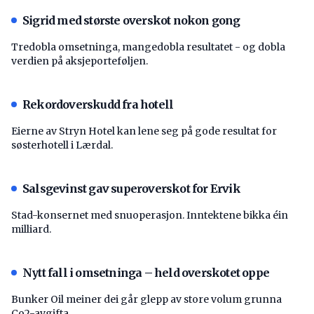
Sigrid med største overskot nokon gong
Tredobla omsetninga, mangedobla resultatet - og dobla
verdien på aksjeporteføljen.
Rekordoverskudd fra hotell
Eierne av Stryn Hotel kan lene seg på gode resultat for
søsterhotell i Lærdal.
Salsgevinst gav superoverskot for Ervik
Stad-konsernet med snuoperasjon. Inntektene bikka éin
milliard.
Nytt fall i omsetninga – held overskotet oppe
Bunker Oil meiner dei går glepp av store volum grunna
Co2-avgifta.