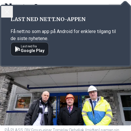
LOGG INN
MENY
Annonsørinnhold
LAST NED NETT.NO-APPEN
Link for annonse
Få nett.no som app på Android for enklere tilgang til
de siste nyhetene.
Last ned fra
Google Play
PÅ PLASS: DIV Group-eigar Tomislav Debeljak (midten) saman sin