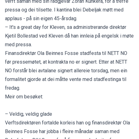
verft saman med sin rådgjevar Zoran Kunkera, for å treffe
pressa og dei tilsette. I kantina blei Debeljak møtt med
applaus - på sin eigen 45-årsdag.
– It's a great day for Kleven, sa administrerande direktør
Kjetil Bollestad ved Kleven då han innleia på engelsk i møte
med pressa.
Finansdirektør Ola Beinnes Fosse stadfesta til NETT NO
før pressemøtet, at kontrakta no er signert. Etter at NETT
NO forstår blei avtalane signert allereie torsdag, men ein
formalitet gjorde at dei måtte vente med stadfestinga til
fredag.
Meir om besøket:
– Veldig, veldig glade
Verftsdirektøren fortalde korleis han og finansdirektør Ola
Beinnes Fosse har jobba i fleire månadar saman med