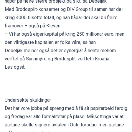
håpar på fleire større prosjekt på sikt, sa Debeljak.
Med Brodosplit-konsernet og DIV Group til saman har dei
kring 4000 tilsette totalt, og han håpar dei skal bli fleire
framover – også på Kleven.
– Vi har også eigenkapital på kring 250 millionar euro, men
den viktigaste kapitalen er folka våre, sa han.
Debeljak meiner også det er synergiar å hente mellom
verftet på Sunnmøre og Brodosplit-verftet i Kroatia.
Les også:
Undersøkte skuldingar
Det har vore jobba på spreng med å få alt papirarbeid ferdig
og fredag var alle formalitetar på plass. Målsettinga var at
partane skulle signere avtalen i Oslo torsdag, men partane