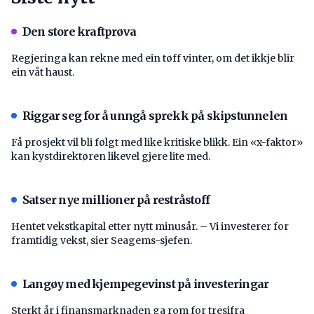
Den store kraftprøva
Regjeringa kan rekne med ein tøff vinter, om det ikkje blir
ein våt haust.
Riggar seg for å unngå sprekk på skipstunnelen
Få prosjekt vil bli følgt med like kritiske blikk. Ein «x-faktor»
kan kystdirektøren likevel gjere lite med.
Satser nye millioner på restråstoff
Hentet vekstkapital etter nytt minusår. – Vi investerer for
framtidig vekst, sier Seagems-sjefen.
Langøy med kjempegevinst på investeringar
Sterkt år i finansmarknaden ga rom for tresifra