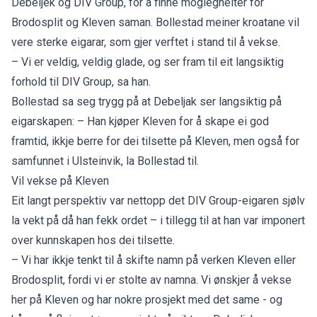
Debeljek og DIV Group, for å finne moglegheiter for
Brodosplit og Kleven saman. Bollestad meiner kroatane vil
vere sterke eigarar, som gjer verftet i stand til å vekse.
– Vi er veldig, veldig glade, og ser fram til eit langsiktig
forhold til DIV Group, sa han.
Bollestad sa seg trygg på at Debeljak ser langsiktig på
eigarskapen: – Han kjøper Kleven for å skape ei god
framtid, ikkje berre for dei tilsette på Kleven, men også for
samfunnet i Ulsteinvik, la Bollestad til.
Vil vekse på Kleven
Eit langt perspektiv var nettopp det DIV Group-eigaren sjølv
la vekt på då han fekk ordet – i tillegg til at han var imponert
over kunnskapen hos dei tilsette.
– Vi har ikkje tenkt til å skifte namn på verken Kleven eller
Brodosplit, fordi vi er stolte av namna. Vi ønskjer å vekse
her på Kleven og har nokre prosjekt med det same - og