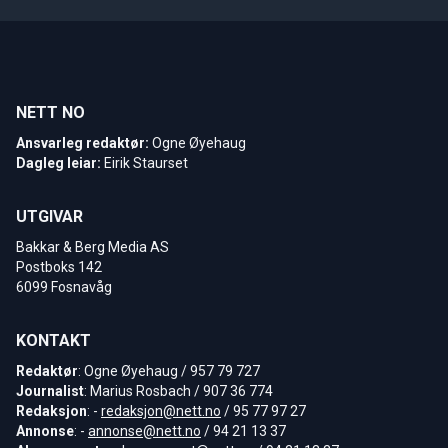
NETT NO
Ansvarleg redaktør:
Ogne Øyehaug
Dagleg leiar:
Eirik Staurset
UTGIVAR
Bakkar & Berg Media AS
Postboks 142
6099 Fosnavåg
KONTAKT
Redaktør
: Ogne Øyehaug / 957 79 727
Journalist
: Marius Rosbach / 907 36 774
Redaksjon
: -
redaksjon@nett.no
/ 95 77 97 27
Annonse
: -
annonse@nett.no
/ 94 21 13 37