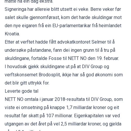
måtte ha ein dag ekstra.
Signeringa har allereie blitt utsett ei veke. Berre veker før
salet skulle gjennomførast, kom det harde skuldingar mot
den nye eigaren frå ein EU-parlamentarikar frå heimlandet
Kroatia.
Etter at verftet hadde fått advokatkontoret Selmer til å
undersøke påstandane, fann dei ingen grunn til å tru på
skuldingane, fortalde Fosse til NETT NO den 19. februar.
I hovudsak gjekk skuldingane ut på at DIV Group og
verftskonsernet Brodosplit, ikkje har så god økonomi som
det blir gitt uttrykk for.
Leverte gode tal
NETT NO omtala i januar 2018-resultata til DIV Group, som
viste ei omsetning på knappe 1,7 milliardar kroner og eit
resultat før skatt på 107 millionar. Eigenkapitalen var ved
utgangen av det året på vel 2,5 milliardar kroner, og gjelda