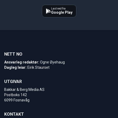
Last ned fra
Google Play
NETT NO
Ansvarleg redaktør:
Ogne Øyehaug
Dagleg leiar:
Eirik Staurset
UTGIVAR
Bakkar & Berg Media AS
Postboks 142
6099 Fosnavåg
KONTAKT