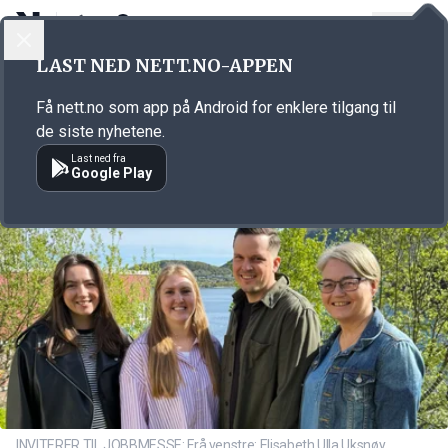
LOGG INN
MENY
Annonsørinnhold
LAST NED NETT.NO-APPEN
Link for annonse
Få nett.no som app på Android for enklere tilgang til
de siste nyhetene.
Last ned fra
Google Play
INVITERER TIL JOBBMESSE: Frå venstre: Elisabeth Ulla Uksnøy