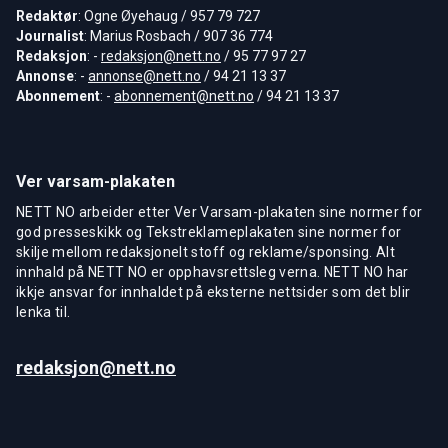
Redaktør
: Ogne Øyehaug / 957 79 727
Journalist
: Marius Rosbach / 907 36 774
Redaksjon
: -
redaksjon@nett.no
/ 95 77 97 27
Annonse
: -
annonse@nett.no
/ 94 21 13 37
Abonnement
: -
abonnement@nett.no
/ 94 21 13 37
Ver varsam-plakaten
NETT NO arbeider etter Ver Varsam-plakaten sine normer for
god presseskikk og Tekstreklameplakaten sine normer for
skilje mellom redaksjonelt stoff og reklame/sponsing. Alt
innhald på NETT NO er opphavsrettsleg verna. NETT NO har
ikkje ansvar for innhaldet på eksterne nettsider som det blir
lenka til.
redaksjon@nett.no