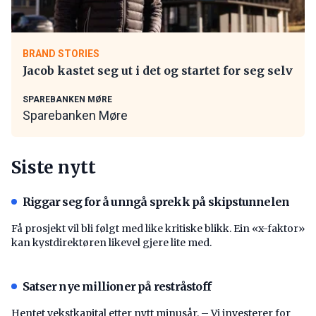
BRAND STORIES
Jacob kastet seg ut i det og startet for seg selv
SPAREBANKEN MØRE
Sparebanken Møre
Siste nytt
Riggar seg for å unngå sprekk på skipstunnelen
Få prosjekt vil bli følgt med like kritiske blikk. Ein «x-faktor»
kan kystdirektøren likevel gjere lite med.
Satser nye millioner på restråstoff
Hentet vekstkapital etter nytt minusår. – Vi investerer for