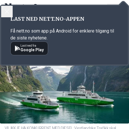
LOGG INN
MENY
Annonsørinnhold
LAST NED NETT.NO-APPEN
Link for annonse
Få nett.no som app på Android for enklere tilgang til
de siste nyhetene.
Last ned fra
Google Play
VIL IKKJE HA KONKURRENT MED DIESEL: Vestlandske Trafikk skal