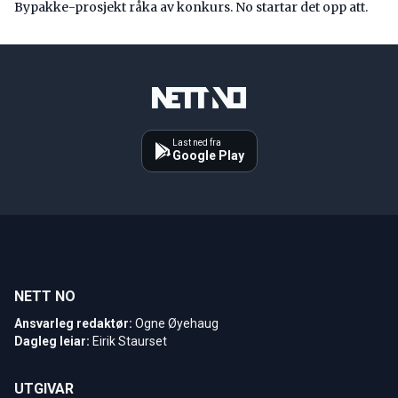
Bypakke-prosjekt råka av konkurs. No startar det opp att.
Last ned fra
Google Play
NETT NO
Ansvarleg redaktør:
Ogne Øyehaug
Dagleg leiar:
Eirik Staurset
UTGIVAR