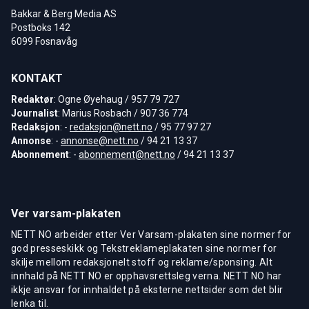
Bakkar & Berg Media AS
Postboks 142
6099 Fosnavåg
KONTAKT
Redaktør
: Ogne Øyehaug / 957 79 727
Journalist
: Marius Rosbach / 907 36 774
Redaksjon
: -
redaksjon@nett.no
/ 95 77 97 27
Annonse
: -
annonse@nett.no
/ 94 21 13 37
Abonnement
: -
abonnement@nett.no
/ 94 21 13 37
Ver varsam-plakaten
NETT NO arbeider etter Ver Varsam-plakaten sine normer for
god presseskikk og Tekstreklameplakaten sine normer for
skilje mellom redaksjonelt stoff og reklame/sponsing. Alt
innhald på NETT NO er opphavsrettsleg verna. NETT NO har
ikkje ansvar for innhaldet på eksterne nettsider som det blir
lenka til.