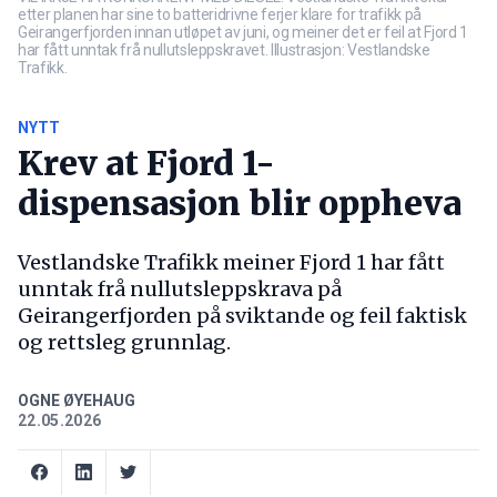
etter planen har sine to batteridrivne ferjer klare for trafikk på
Geirangerfjorden innan utløpet av juni, og meiner det er feil at Fjord 1
har fått unntak frå nullutsleppskravet. Illustrasjon: Vestlandske
Trafikk.
NYTT
Krev at Fjord 1-
dispensasjon blir oppheva
Vestlandske Trafikk meiner Fjord 1 har fått
unntak frå nullutsleppskrava på
Geirangerfjorden på sviktande og feil faktisk
og rettsleg grunnlag.
OGNE ØYEHAUG
22.05.2026