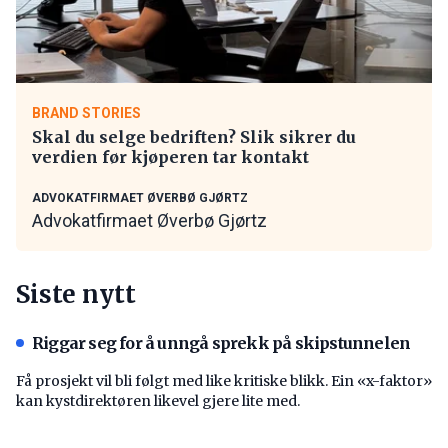
BRAND STORIES
Skal du selge bedriften? Slik sikrer du
verdien før kjøperen tar kontakt
ADVOKATFIRMAET ØVERBØ GJØRTZ
Advokatfirmaet Øverbø Gjørtz
Siste nytt
Riggar seg for å unngå sprekk på skipstunnelen
Få prosjekt vil bli følgt med like kritiske blikk. Ein «x-faktor»
kan kystdirektøren likevel gjere lite med.