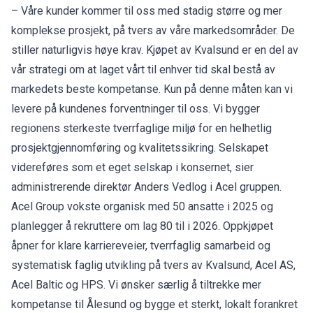
– Våre kunder kommer til oss med stadig større og mer
komplekse prosjekt, på tvers av våre markedsområder. De
stiller naturligvis høye krav. Kjøpet av Kvalsund er en del av
vår strategi om at laget vårt til enhver tid skal bestå av
markedets beste kompetanse. Kun på denne måten kan vi
levere på kundenes forventninger til oss. Vi bygger
regionens sterkeste tverrfaglige miljø for en helhetlig
prosjektgjennomføring og kvalitetssikring. Selskapet
videreføres som et eget selskap i konsernet, sier
administrerende direktør Anders Vedlog i Acel gruppen.
Acel Group vokste organisk med 50 ansatte i 2025 og
planlegger å rekruttere om lag 80 til i 2026. Oppkjøpet
åpner for klare karriereveier, tverrfaglig samarbeid og
systematisk faglig utvikling på tvers av Kvalsund, Acel AS,
Acel Baltic og HPS. Vi ønsker særlig å tiltrekke mer
kompetanse til Ålesund og bygge et sterkt, lokalt forankret