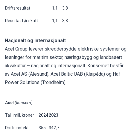
Driftsresultat
1,1
3,8
Resultat før skatt
1,1
3,8
Nasjonalt og internasjonalt
Acel Group leverer skreddersydde elektriske systemer og
løsninger for maritim sektor, næringsbygg og landbasert
akvakultur – nasjonalt og internasjonalt. Konsernet består
av Acel AS (Ålesund), Acel Baltic UAB (Klaipėda) og Haf
Power Solutions (Trondheim).
Acel
(konsern)
Tal i mill. kroner
2024
2023
Driftsinntekt
355
342,7