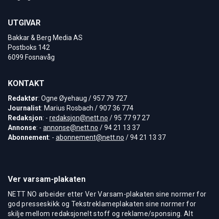
UTGIVAR
Bakkar & Berg Media AS
Postboks 142
6099 Fosnavåg
KONTAKT
Redaktør
: Ogne Øyehaug / 957 79 727
Journalist
: Marius Rosbach / 907 36 774
Redaksjon
: -
redaksjon@nett.no
/ 95 77 97 27
Annonse
: -
annonse@nett.no
/ 94 21 13 37
Abonnement
: -
abonnement@nett.no
/ 94 21 13 37
Ver varsam-plakaten
NETT NO arbeider etter Ver Varsam-plakaten sine normer for
god presseskikk og Tekstreklameplakaten sine normer for
skilje mellom redaksjonelt stoff og reklame/sponsing. Alt