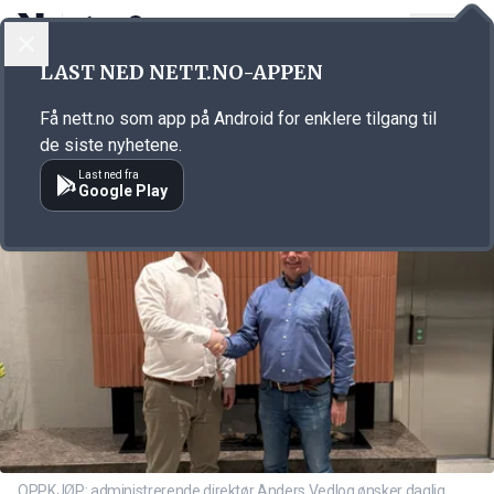
LOGG INN
MENY
Annonsørinnhold
LAST NED NETT.NO-APPEN
Link for annonse
Få nett.no som app på Android for enklere tilgang til
de siste nyhetene.
Last ned fra
Google Play
OPPKJØP: administrerende direktør Anders Vedlog ønsker daglig