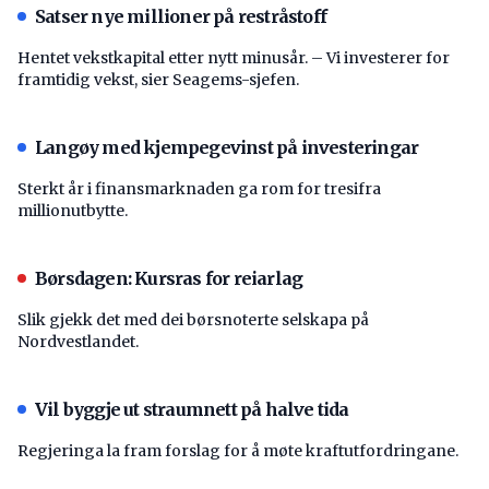
Satser nye millioner på restråstoff
Hentet vekstkapital etter nytt minusår. – Vi investerer for
framtidig vekst, sier Seagems-sjefen.
Langøy med kjempegevinst på investeringar
Sterkt år i finansmarknaden ga rom for tresifra
millionutbytte.
Børsdagen: Kursras for reiarlag
Slik gjekk det med dei børsnoterte selskapa på
Nordvestlandet.
Vil byggje ut straumnett på halve tida
Regjeringa la fram forslag for å møte kraftutfordringane.