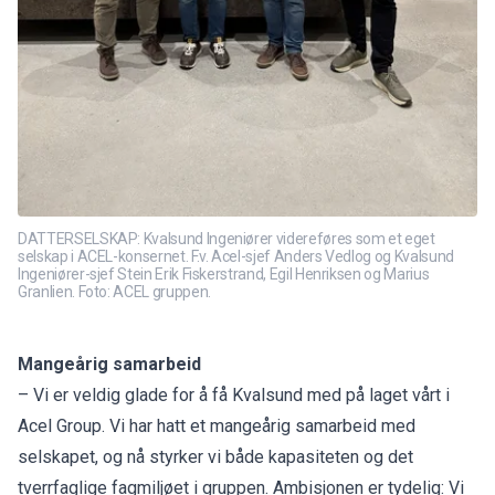
DATTERSELSKAP: Kvalsund Ingeniører videreføres som et eget
selskap i ACEL-konsernet. F.v. Acel-sjef Anders Vedlog og Kvalsund
Ingeniører-sjef Stein Erik Fiskerstrand, Egil Henriksen og Marius
Granlien. Foto: ACEL gruppen.
Mangeårig samarbeid
– Vi er veldig glade for å få Kvalsund med på laget vårt i
Acel Group. Vi har hatt et mangeårig samarbeid med
selskapet, og nå styrker vi både kapasiteten og det
tverrfaglige fagmiljøet i gruppen. Ambisjonen er tydelig: Vi