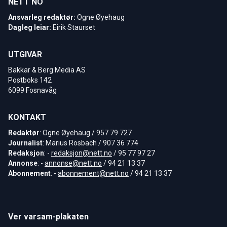
NETT NO
Ansvarleg redaktør:
Ogne Øyehaug
Dagleg leiar:
Eirik Staurset
UTGIVAR
Bakkar & Berg Media AS
Postboks 142
6099 Fosnavåg
KONTAKT
Redaktør
: Ogne Øyehaug / 957 79 727
Journalist
: Marius Rosbach / 907 36 774
Redaksjon
: -
redaksjon@nett.no
/ 95 77 97 27
Annonse
: -
annonse@nett.no
/ 94 21 13 37
Abonnement
: -
abonnement@nett.no
/ 94 21 13 37
Ver varsam-plakaten