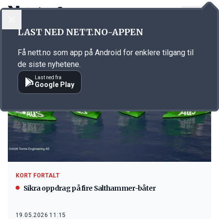
LOGG INN
MENY
LAST NED NETT.NO-APPEN
Emne: Acel
Få nett.no som app på Android for enklere tilgang til
de siste nyhetene.
Last ned fra
Google Play
KORT FORTALT
Sikra oppdrag på fire Salthammer-båter
19.05.2026 11:15