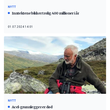
NYTT
Inntektene bikker trolig 400 millioner i år
01.07.2024 14:01
NYTT
Acel-grunnlegger er død