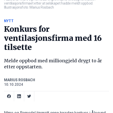
ventilasjonsfirmaet etter at selskapet hadde meldt oppbod.
Illustrasjonsfoto: Marius Rosbach
NYTT
Konkurs for
ventilasjonsfirma med 16
tilsette
Melde oppbod med milliongjeld drygt to år
etter oppstarten.
MARIUS ROSBACH
10.10.2024
Møre og Romsdal tingrett opna torsdag konkurs i Ålesund