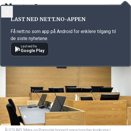
LOGG INN
MENY
Annonsørinnhold
LAST NED NETT.NO-APPEN
Link for annonse
Få nett.no som app på Android for enklere tilgang til
de siste nyhetene.
Last ned fra
Google Play
ÅLESUND: Møre og Romsdal tingrett opna torsdag konkurse i