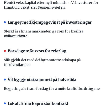
Hentet vekstkapital etter nytt minusår. – Vi investerer for
framtidig vekst, sier Seagems-sjefen.
Langøy med kjempegevinst på investeringar
Sterkt år i finansmarknaden ga rom for tresifra
millionutbytte.
Børsdagen: Kursras for reiarlag
Slik gjekk det med dei børsnoterte selskapa på
Nordvestlandet.
Vil byggje ut straumnett på halve tida
Regjeringa la fram forslag for å møte kraftutfordringane.
Lokalt firma kapra stor kontrakt