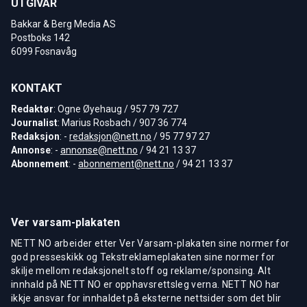
UTGIVAR
Bakkar & Berg Media AS
Postboks 142
6099 Fosnavåg
KONTAKT
Redaktør
: Ogne Øyehaug / 957 79 727
Journalist
: Marius Rosbach / 907 36 774
Redaksjon
: -
redaksjon@nett.no
/ 95 77 97 27
Annonse
: -
annonse@nett.no
/ 94 21 13 37
Abonnement
: -
abonnement@nett.no
/ 94 21 13 37
Ver varsam-plakaten
NETT NO arbeider etter Ver Varsam-plakaten sine normer for
god presseskikk og Tekstreklameplakaten sine normer for
skilje mellom redaksjonelt stoff og reklame/sponsing. Alt
innhald på NETT NO er opphavsrettsleg verna. NETT NO har
ikkje ansvar for innhaldet på eksterne nettsider som det blir