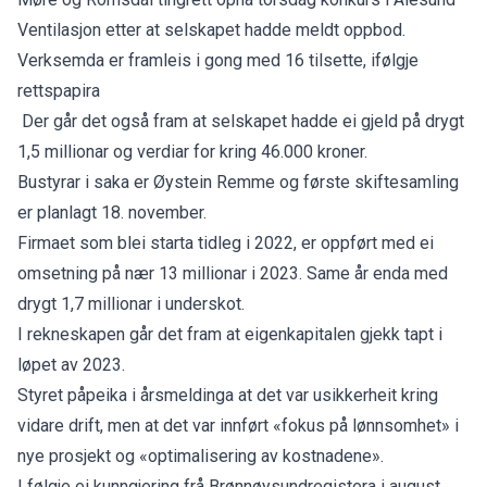
Ventilasjon etter at selskapet hadde meldt oppbod.
Verksemda er framleis i gong med 16 tilsette, ifølgje
rettspapira
Der går det også fram at selskapet hadde ei gjeld på drygt
1,5 millionar og verdiar for kring 46.000 kroner.
Bustyrar i saka er Øystein Remme og første skiftesamling
er planlagt 18. november.
Firmaet som blei starta tidleg i 2022, er oppført med ei
omsetning på nær 13 millionar i 2023. Same år enda med
drygt 1,7 millionar i underskot.
I rekneskapen går det fram at eigenkapitalen gjekk tapt i
løpet av 2023.
Styret påpeika i årsmeldinga at det var usikkerheit kring
vidare drift, men at det var innført «fokus på lønnsomhet» i
nye prosjekt og «optimalisering av kostnadene».
I følgje ei kunngjering frå Brønnøysundregistera i august,