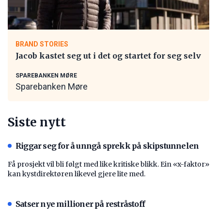
BRAND STORIES
Jacob kastet seg ut i det og startet for seg selv
SPAREBANKEN MØRE
Sparebanken Møre
Siste nytt
Riggar seg for å unngå sprekk på skipstunnelen
Få prosjekt vil bli følgt med like kritiske blikk. Ein «x-faktor»
kan kystdirektøren likevel gjere lite med.
Satser nye millioner på restråstoff