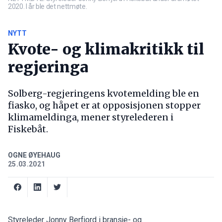
2020. I år ble det nettmøte.
NYTT
Kvote- og klimakritikk til
regjeringa
Solberg-regjeringens kvotemelding ble en
fiasko, og håpet er at opposisjonen stopper
klimameldinga, mener styrelederen i
Fiskebåt.
OGNE ØYEHAUG
25.03.2021
Styreleder Jonny Berfjord i bransje- og