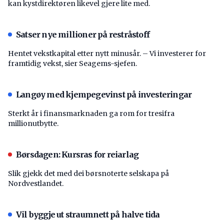
kan kystdirektøren likevel gjere lite med.
Satser nye millioner på restråstoff
Hentet vekstkapital etter nytt minusår. – Vi investerer for
framtidig vekst, sier Seagems-sjefen.
Langøy med kjempegevinst på investeringar
Sterkt år i finansmarknaden ga rom for tresifra
millionutbytte.
Børsdagen: Kursras for reiarlag
Slik gjekk det med dei børsnoterte selskapa på
Nordvestlandet.
Vil byggje ut straumnett på halve tida