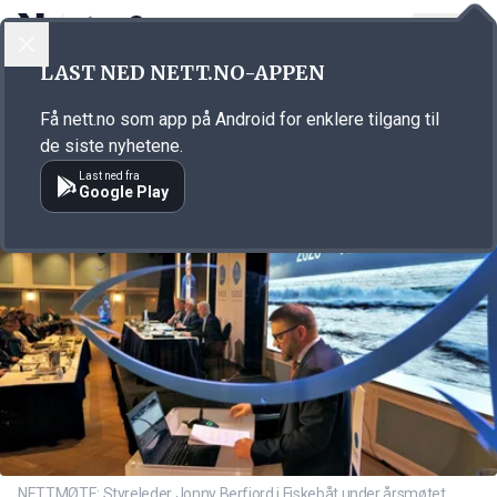
LOGG INN
MENY
Annonsørinnhold
LAST NED NETT.NO-APPEN
Link for annonse
Få nett.no som app på Android for enklere tilgang til
de siste nyhetene.
Last ned fra
Google Play
NETTMØTE: Styreleder Jonny Berfjord i Fiskebåt under årsmøtet