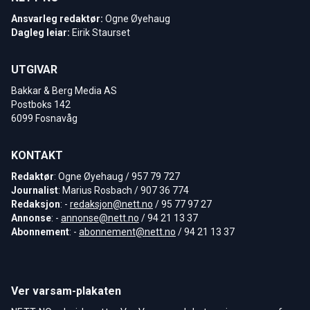
Ansvarleg redaktør:
Ogne Øyehaug
Dagleg leiar:
Eirik Staurset
UTGIVAR
Bakkar & Berg Media AS
Postboks 142
6099 Fosnavåg
KONTAKT
Redaktør
: Ogne Øyehaug / 957 79 727
Journalist
: Marius Rosbach / 907 36 774
Redaksjon
: -
redaksjon@nett.no
/ 95 77 97 27
Annonse
: -
annonse@nett.no
/ 94 21 13 37
Abonnement
: -
abonnement@nett.no
/ 94 21 13 37
Ver varsam-plakaten