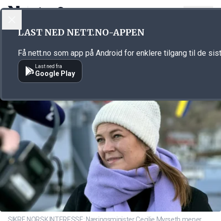
LOGG INN
MENY
Annonsørinnhold
LAST NED NETT.NO-APPEN
Link for annonse
Få nett.no som app på Android for enklere tilgang til de sis
Last ned fra
Google Play
SIKRE NORSK INTERESSE: Næringsminister Cecilie Myrseth mener