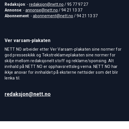
Redaksjon
: -
redaksjon@nett.no
/ 95 77 97 27
Annonse
: -
annonse@nett.no
/ 94 21 13 37
Abonnement
: -
abonnement@nett.no
/ 94 21 13 37
Ver varsam-plakaten
NETT NO arbeider etter Ver Varsam-plakaten sine normer for
god presseskikk og Tekstreklameplakaten sine normer for
skilje mellom redaksjonelt stoff og reklame/sponsing. Alt
innhald på NETT NO er opphavsrettsleg verna. NETT NO har
ikkje ansvar for innhaldet på eksterne nettsider som det blir
lenka til.
redaksjon@nett.no