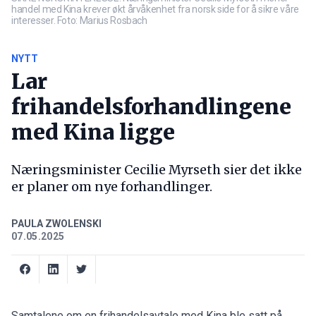
handel med Kina krever økt årvåkenhet fra norsk side for å sikre våre
interesser. Foto: Marius Rosbach
NYTT
Lar
frihandelsforhandlingene
med Kina ligge
Næringsminister Cecilie Myrseth sier det ikke
er planer om nye forhandlinger.
PAULA ZWOLENSKI
07.05.2025
Samtalene om en frihandelsavtale med Kina ble satt på