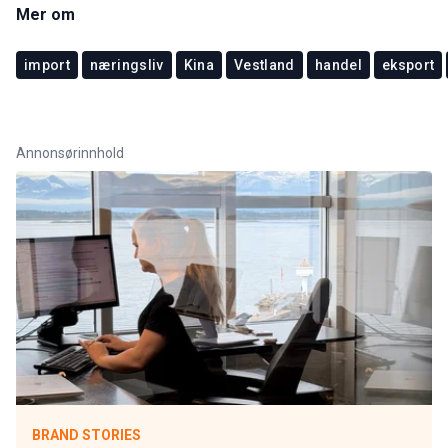
Mer om
import
næringsliv
Kina
Vestland
handel
eksport
Annonsørinnhold
BRAND STORIES