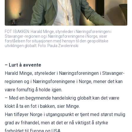
FOT I BAKKEN: Harald Minge, styreleder i Næringsforeningen i
Stavanger-regionen og i Næringsforeningene i Norge, viser
forståelsen for situasjonen med hensyn til den geopolitiske
utviklingen globalt. Foto: Paula Zwolennski
– Lurt å avvente
Harald Minge, styreleder i Næringsforeningen i Stavanger-
regionen og i Næringsforeningene i Norge, mener det kan
være fornuftig å holde igjen.
– Med en begynnende handelskrig globalt kan det være
klokt å ta en fot i bakken, sier Minge.
Han tilføyer Norge i utgangspunkt er tjent med størst mulig
grad av frihandel, men at det er nå viktigst å styrke
forholdet til Europa og USA.