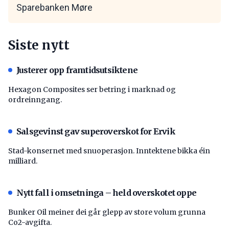
Sparebanken Møre
Siste nytt
Justerer opp framtidsutsiktene
Hexagon Composites ser betring i marknad og
ordreinngang.
Salsgevinst gav superoverskot for Ervik
Stad-konsernet med snuoperasjon. Inntektene bikka éin
milliard.
Nytt fall i omsetninga – held overskotet oppe
Bunker Oil meiner dei går glepp av store volum grunna
Co2-avgifta.