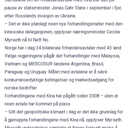
pause av statsminister Jonas Gahr Støre i september i fjor,
etter Russlands invasjon av Ukraina.
– Det er ikke planlagt noen nye forhandlingsmøter med den
kinesiske delegasjonen, opplyser næringsminister Cecilie
Myrseth nå til Nett No.
Norge har i dag 34 bilaterale frihandelsavtaler med 45 land.
Ifølge regjeringene pågår det forhandlinger med Malaysia,
Vietnam og MERCOSUR-landene Argentina, Brasil,
Paraguay og Uruguay. Målet med avtalene er å sikre
konkurransedyktige betingelser og markedsadgang for
norske bedrifter.
Forhandlingene med Kina har pågått siden 2008 – uten at
noen avtale har kommet på plass.
– Gitt det geopolitiske klimaet i dag er det ikke grunnlag for
å gjenoppta forhandlingene med Kina nå, opplyser Myrseth.
Myrseth understreker samtidig at Norge fortsatt ønske å