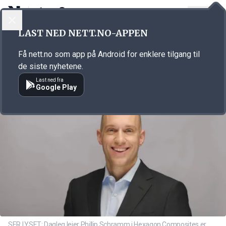
LOGG INN
MENY
Annonsørinnhold
LAST NED NETT.NO-APPEN
Link for annonse
Få nett.no som app på Android for enklere tilgang til
de siste nyhetene.
Last ned fra
Google Play
SER LYSET: Dagleg leier Phillip Schramm i Hexagon Composites er