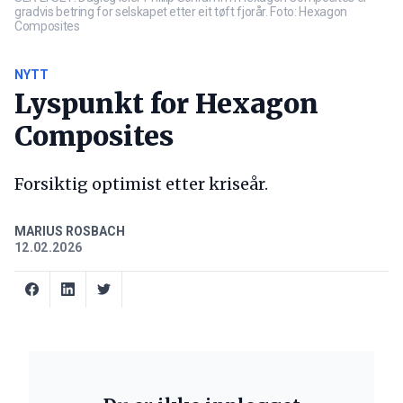
gradvis betring for selskapet etter eit tøft fjorår. Foto: Hexagon
Composites
NYTT
Lyspunkt for Hexagon
Composites
Forsiktig optimist etter kriseår.
MARIUS ROSBACH
12.02.2026