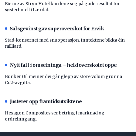
Eierne av Stryn Hotel kan lene seg på gode resultat for
søsterhotell i Lærdal.
Salsgevinst gav superoverskot for Ervik
Stad-konsernet med snuoperasjon. Inntektene bikka éin
milliard.
Nytt fall i omsetninga – held overskotet oppe
Bunker Oil meiner dei går glepp av store volum grunna
Co2-avgifta.
Justerer opp framtidsutsiktene
Hexagon Composites ser betring i marknad og
ordreinngang.