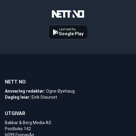
Last ned fra
Google Play
NETT NO
Ansvarleg redaktør:
Ogne Øyehaug
Dagleg leiar:
Eirik Staurset
UTGIVAR
Bakkar & Berg Media AS
Postboks 142
6099 Fosnavåg