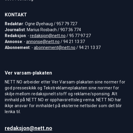
KONTAKT
Redaktør
: Ogne Øyehaug / 957 79 727
Journalist
: Marius Rosbach / 907 36 774
Redaksjon
: -
redaksjon@nett.no
/ 95 77 97 27
Annonse
: -
annonse@nett.no
/ 94 21 13 37
Abonnement
: -
abonnement@nett.no
/ 94 21 13 37
Ver varsam-plakaten
NETT NO arbeider etter Ver Varsam-plakaten sine normer for
god presseskikk og Tekstreklameplakaten sine normer for
skilje mellom redaksjonelt stoff og reklame/sponsing. Alt
innhald på NETT NO er opphavsrettsleg verna. NETT NO har
ikkje ansvar for innhaldet på eksterne nettsider som det blir
lenka til.
redaksjon@nett.no