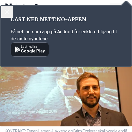
LOGG INN
MENY
Annonsørinnhold
LAST NED NETT.NO-APPEN
Link for annonse
Få nett.no som app på Android for enklere tilgang til
de siste nyhetene.
Last ned fra
Google Play
KONTRAKT: Espen Larsen-Hakkebo og Brim Explorer skal byggje endå