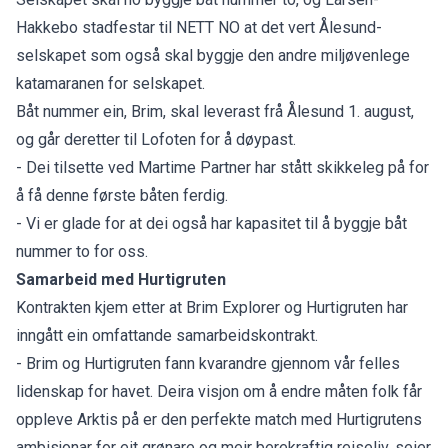
Hakkebo stadfestar til NETT NO at det vert Ålesund-
selskapet som også skal byggje den andre miljøvenlege
katamaranen for selskapet.
Båt nummer ein, Brim, skal leverast frå Ålesund 1. august,
og går deretter til Lofoten for å døypast.
- Dei tilsette ved Martime Partner har stått skikkeleg på for
å få denne første båten ferdig.
- Vi er glade for at dei også har kapasitet til å byggje båt
nummer to for oss.
Samarbeid med Hurtigruten
Kontrakten kjem etter at Brim Explorer og Hurtigruten har
inngått ein omfattande samarbeidskontrakt.
- Brim og Hurtigruten fann kvarandre gjennom vår felles
lidenskap for havet. Deira visjon om å endre måten folk får
oppleve Arktis på er den perfekte match med Hurtigrutens
ambisjonar for eit grønare og meir berekraftig reiseliv, seier