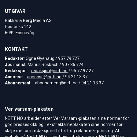
UTGIVAR
Bakkar & Berg Media AS
Postboks 142
6099 Fosnavåg
KONTAKT
Redaktør
: Ogne Øyehaug / 957 79 727
Journalist
: Marius Rosbach / 907 36 774
Redaksjon
: -
redaksjon@nett.no
/ 95 77 97 27
Annonse
: -
annonse@nett.no
/ 94 21 13 37
Abonnement
: -
abonnement@nett.no
/ 94 21 13 37
Ver varsam-plakaten
NETT NO arbeider etter Ver Varsam-plakaten sine normer for
god presseskikk og Tekstreklameplakaten sine normer for
skilje mellom redaksjonelt stoff og reklame/sponsing. Alt
innhald på NETT NO er opphavsrettsleg verna. NETT NO har