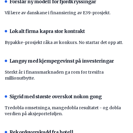
Forslår ny modell for fjordkryssingar
Vil lære av danskane i finansiering av E39-prosjekt.
Lokalt firma kapra stor kontrakt
Bypakke-prosjekt råka av konkurs. No startar det opp att.
Langøy med kjempegevinst på investeringar
Sterkt år i finansmarknaden ga rom for tresifra
millionutbytte.
Sigrid med største overskot nokon gong
Tredobla omsetninga, mangedobla resultatet - og dobla
verdien på aksjeporteføljen.
Rekordoverskudd fra hotell