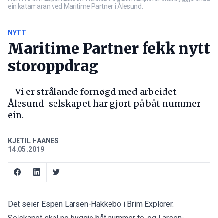
ein katamaran ved Maritime Partner i Ålesund.
NYTT
Maritime Partner fekk nytt
storoppdrag
- Vi er strålande fornøgd med arbeidet
Ålesund-selskapet har gjort på båt nummer
ein.
KJETIL HAANES
14.05.2019
Det seier Espen Larsen-Hakkebo i Brim Explorer.
Selskapet skal no byggje båt nummer to, og Larsen-