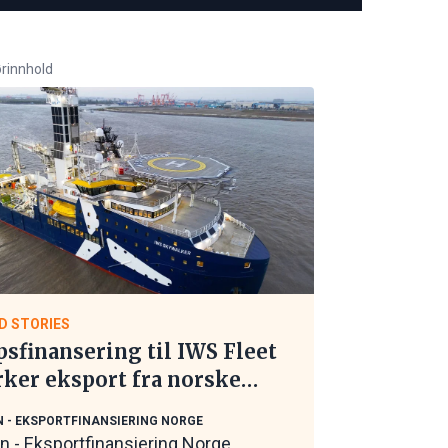
rinnhold
D STORIES
psfinansering til IWS Fleet
rker eksport fra norske
itime leverandører
N - EKSPORTFINANSIERING NORGE
in - Eksportfinansiering Norge