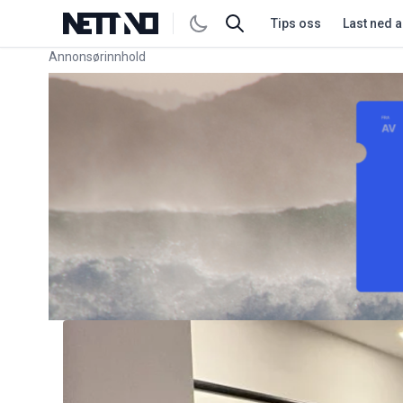
Tips oss
Last ned 
Annonsørinnhold
Link for annonse