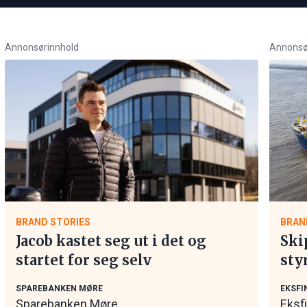
Annonsørinnhold
Annonsø
BRAND STORIES
BRAN
Jacob kastet seg ut i det og
Ski
startet for seg selv
sty
mar
SPAREBANKEN MØRE
EKSFI
Sparebanken Møre
Eksf