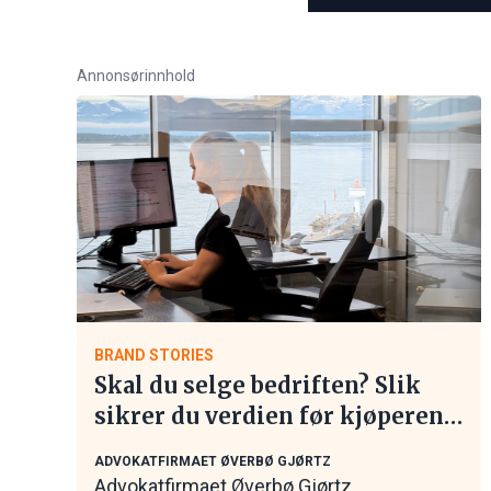
Annonsørinnhold
BRAND STORIES
Skal du selge bedriften? Slik
sikrer du verdien før kjøperen
tar kontakt
ADVOKATFIRMAET ØVERBØ GJØRTZ
Advokatfirmaet Øverbø Gjørtz