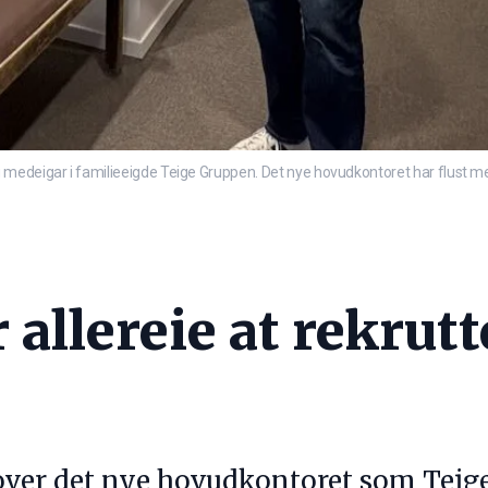
g medeigar i familieeigde Teige Gruppen. Det nye hovudkontoret har flust 
allereie at rekrut
over det nye hovudkontoret som Teige