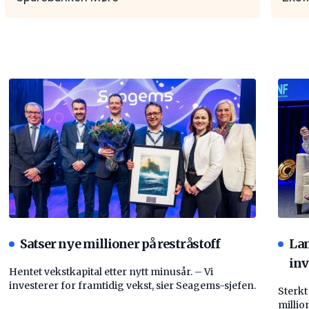
Satser nye millioner på restråstoff
La
inv
Hentet vekstkapital etter nytt minusår. – Vi
investerer for framtidig vekst, sier Seagems-sjefen.
Sterkt
millio