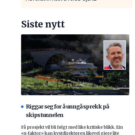
Siste nytt
Riggar seg for å unngå sprekk på
skipstunnelen
Få prosjekt vil bli følgt med like kritiske blikk. Ein
«x-faktor» kan kystdirektøren likevel gjere lite