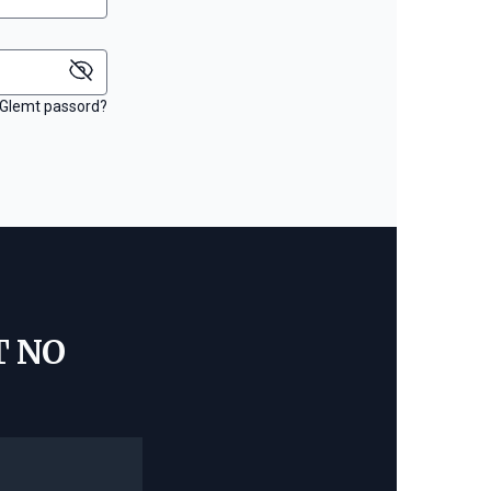
Glemt passord?
T NO