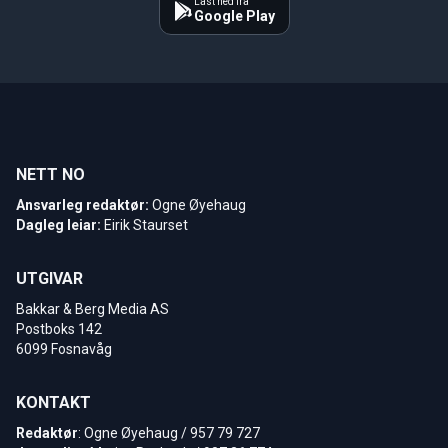
Last ned fra
Google Play
NETT NO
Ansvarleg redaktør:
Ogne Øyehaug
Dagleg leiar:
Eirik Staurset
UTGIVAR
Bakkar & Berg Media AS
Postboks 142
6099 Fosnavåg
KONTAKT
Redaktør
: Ogne Øyehaug / 957 79 727