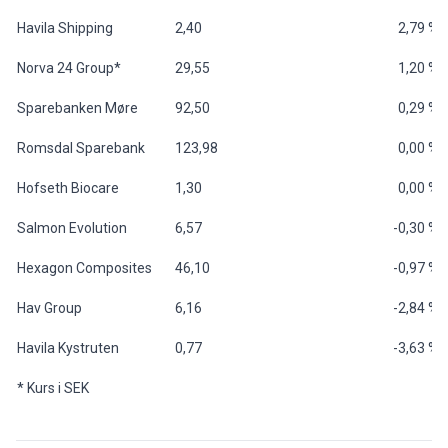
Havila Shipping
2,40
2,79 %
Norva 24 Group*
29,55
1,20 %
Sparebanken Møre
92,50
0,29 %
Romsdal Sparebank
123,98
0,00 %
Hofseth Biocare
1,30
0,00 %
Salmon Evolution
6,57
-0,30 %
Hexagon Composites
46,10
-0,97 %
Hav Group
6,16
-2,84 %
Havila Kystruten
0,77
-3,63 %
* Kurs i SEK