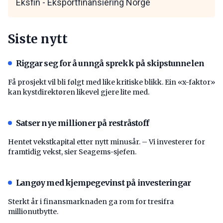
Eksfin - Eksportfinansiering Norge
Siste nytt
Riggar seg for å unngå sprekk på skipstunnelen
Få prosjekt vil bli følgt med like kritiske blikk. Ein «x-faktor»
kan kystdirektøren likevel gjere lite med.
Satser nye millioner på restråstoff
Hentet vekstkapital etter nytt minusår. – Vi investerer for
framtidig vekst, sier Seagems-sjefen.
Langøy med kjempegevinst på investeringar
Sterkt år i finansmarknaden ga rom for tresifra
millionutbytte.