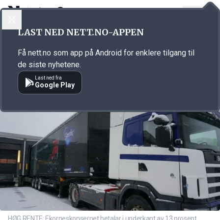
LOGG INN
MENY
Annonsørinnhold
LAST NED NETT.NO-APPEN
Link for annonse
Få nett.no som app på Android for enklere tilgang til
de siste nyhetene.
Last ned fra
Google Play
HØG RENTE: Ekorneskonsernet betalar i underkant av 13 prosent