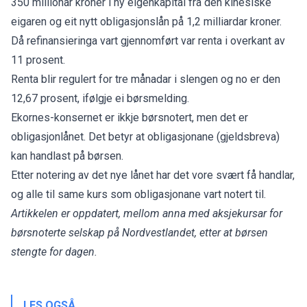
350 millionar kroner i ny eigenkapital frå den kinesiske
eigaren og eit nytt obligasjonslån på 1,2 milliardar kroner.
Då refinansieringa vart gjennomført var renta i overkant av
11 prosent.
Renta blir regulert for tre månadar i slengen og no er den
12,67 prosent,
ifølgje ei børsmelding.
Ekornes-konsernet er ikkje børsnotert, men det er
obligasjonlånet. Det betyr at obligasjonane (gjeldsbreva)
kan handlast på børsen.
Etter notering av det nye lånet har det vore svært få handlar,
og alle til same kurs som obligasjonane vart notert til.
Artikkelen er oppdatert, mellom anna med aksjekursar for
børsnoterte selskap på Nordvestlandet, etter at børsen
stengte for dagen.
LES OGSÅ