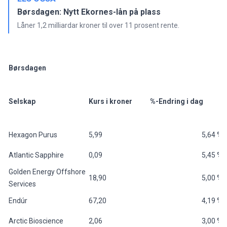
Børsdagen: Nytt Ekornes-lån på plass
Låner 1,2 milliardar kroner til over 11 prosent rente.
Børsdagen
Selskap
Kurs i kroner
%-Endring i dag
Hexagon Purus
5,99
5,64 %
Atlantic Sapphire
0,09
5,45 %
Golden Energy Offshore
18,90
5,00 %
Services
Endúr
67,20
4,19 %
Arctic Bioscience
2,06
3,00 %