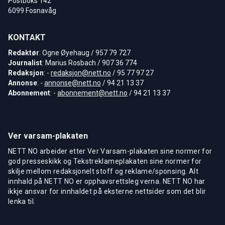
Postboks 142
6099 Fosnavåg
KONTAKT
Redaktør
: Ogne Øyehaug / 957 79 727
Journalist
: Marius Rosbach / 907 36 774
Redaksjon
: -
redaksjon@nett.no
/ 95 77 97 27
Annonse
: -
annonse@nett.no
/ 94 21 13 37
Abonnement
: -
abonnement@nett.no
/ 94 21 13 37
Ver varsam-plakaten
NETT NO arbeider etter Ver Varsam-plakaten sine normer for
god presseskikk og Tekstreklameplakaten sine normer for
skilje mellom redaksjonelt stoff og reklame/sponsing. Alt
innhald på NETT NO er opphavsrettsleg verna. NETT NO har
ikkje ansvar for innhaldet på eksterne nettsider som det blir
lenka til.