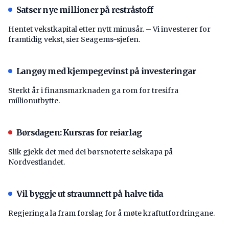
Satser nye millioner på restråstoff
Hentet vekstkapital etter nytt minusår. – Vi investerer for
framtidig vekst, sier Seagems-sjefen.
Langøy med kjempegevinst på investeringar
Sterkt år i finansmarknaden ga rom for tresifra
millionutbytte.
Børsdagen: Kursras for reiarlag
Slik gjekk det med dei børsnoterte selskapa på
Nordvestlandet.
Vil byggje ut straumnett på halve tida
Regjeringa la fram forslag for å møte kraftutfordringane.