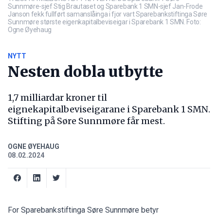
Sunnmøre-sjef Stig Brautaset og Sparebank 1 SMN-sjef Jan-Frode
Janson fekk fullført samanslåinga i fjor vart Sparebankstiftinga Søre
Sunnmøre største eigenkapitalbeviseigar i Sparebank 1 SMN. Foto:
Ogne Øyehaug
NYTT
Nesten dobla utbytte
1,7 milliardar kroner til
eignekapitalbeviseigarane i Sparebank 1 SMN.
Stifting på Søre Sunnmøre får mest.
OGNE ØYEHAUG
08.02.2024
For Sparebankstiftinga Søre Sunnmøre betyr