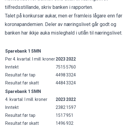
tilfredsstillande, skriv banken i rapporten.
Talet på konkursar aukar, men er framleis lågare enn før
koronapandemien. Deler av næringslivet går godt og
banken har ikkje auka misleghald i utlån til næringslivet.
Sparebank 1 SMN
Per 4. kvartal. I mill. kroner
2023
2022
Inntekt
7515
5760
Resultat før tap
4498
3324
Resultat før skatt
4484
3324
Sparebank 1 SMN
4. kvartal. I mill. kroner
2023
2022
Inntekt
2382
1597
Resultat før tap
1517
951
Resultat før skatt
1496
932