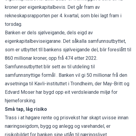
kroner per eigenkapitalbevis. Det går fram av
rekneskapsrapporten per 4. kvartal, som blei lagt fram i
torsdag.
Banken er dels sjølveigande, dels eigd av
eigenkapitalbeviseigarane. Det såkalla samfunnsutbyttet,
som er utbyttet tll bankens sjølveigande del, blir foreslått til
860 millionar kroner, opp frå 474 etter 2022.
Samfunnsutbyttet blir sett av til utdeling til
samfunnsnyttige formål . Banken vil gi 50 millionar frå den
avsetninga til Kavli-instituttet i Trondheim, der May-Britt og
Edvard Moser har bygd opp eit verdsleiande miljø for
hjerneforsking.
Små tap, låg risiko
Trass i at høgare rente og prisvekst har skapt uvisse innan
næringseigdom, bygg og anlegg og varehandel, er
risikobildet for banken sine utlån til næringslivet