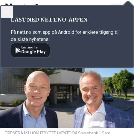
LOGG INN
MENY
Annonsørinnhold
LAST NED NETT.NO-APPEN
Link for annonse
Få nett.no som app på Android for enklere tilgang til
de siste nyhetene.
Last ned fra
Google Play
TRESIFRA MILLIONUTBYTTE I VENTE: Då Sparebank 1 Søre