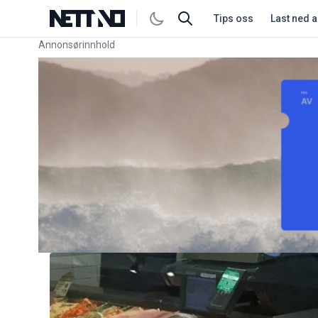
Tips oss
Last ned 
Annonsørinnhold
Link for annonse