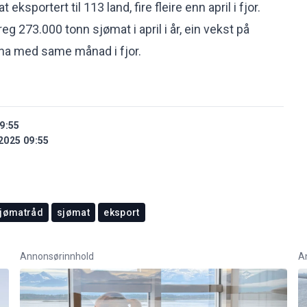
t eksportert til 113 land, fire fleire enn april i fjor.
eg 273.000 tonn sjømat i april i år, ein vekst på
na med same månad i fjor.
9:55
2025 09:55
jømatråd
sjømat
eksport
Annonsørinnhold
A