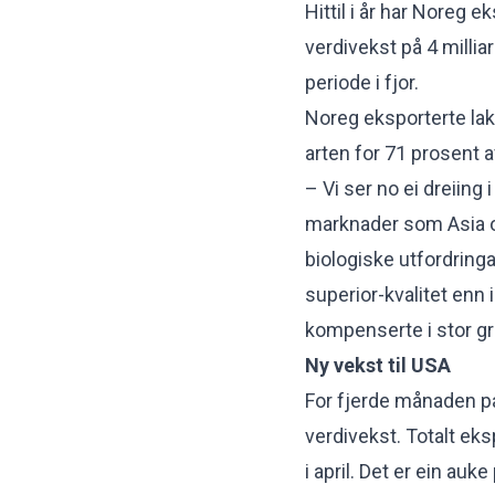
Hittil i år har Noreg e
verdivekst på 4 millia
periode i fjor.
Noreg eksporterte laks
arten for 71 prosent 
– Vi ser no ei dreiing 
marknader som Asia o
biologiske utfordringar 
superior-kvalitet enn
kompenserte i stor gr
Ny vekst til USA
For fjerde månaden på
verdivekst. Totalt eks
i april. Det er ein auk