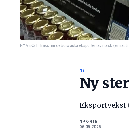
NY VEKST: Trass handelsuro auka eksporten av norsk sjømat til
NYTT
Ny ste
Eksportvekst 
NPK-NTB
06.05.2025