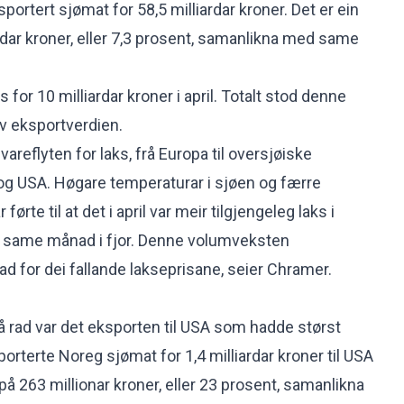
ksportert sjømat for 58,5 milliardar kroner. Det er ein
rdar kroner, eller 7,3 prosent, samanlikna med same
 for 10 milliardar kroner i april. Totalt stod denne
av eksportverdien.
i vareflyten for laks, frå Europa til oversjøiske
g USA. Høgare temperaturar i sjøen og færre
førte til at det i april var meir tilgjengeleg laks i
 i same månad i fjor. Denne volumveksten
ad for dei fallande lakseprisane, seier Chramer.
 rad var det eksporten til USA som hadde størst
porterte Noreg sjømat for 1,4 milliardar kroner til USA
e på 263 millionar kroner, eller 23 prosent, samanlikna