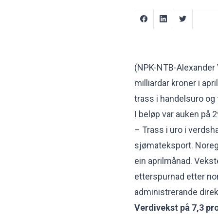
(NPK-NTB-Alexander V
milliardar kroner i apr
trass i handelsuro og 
I beløp var auken på 2
– Trass i uro i verds
sjømateksport. Noreg h
ein aprilmånad. Veks
etterspurnad etter no
administrerande direk
Verdivekst på 7,3 pr