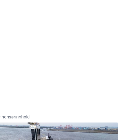
nnonsørinnhold