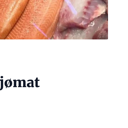
sjømat