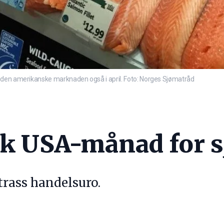
 den amerikanske marknaden også i april. Foto: Norges Sjømatråd
rk USA-månad for 
trass handelsuro.