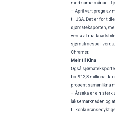
med same månad i fjo
– April vart prega av 
til USA. Det er for ti
sjømateksporten, men 
venta at marknadsbil
sjømatmessa i verda, s
Chramer.
Meir til Kina
Også sjømateksporten t
for 913,8 millionar kr
prosent samanlikna m
– Årsaka er ein sterk
laksemarknaden og at 
til konkurransedyktige