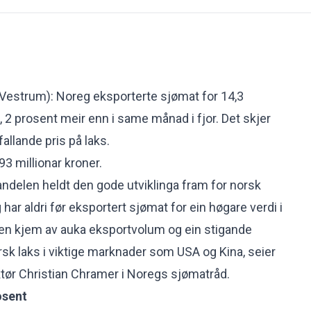
estrum): Noreg eksporterte sjømat for 14,3
il, 2 prosent meir enn i same månad i fjor. Det skjer
fallande pris på laks.
93 millionar kroner.
handelen heldt den gode utviklinga fram for norsk
ar aldri før eksportert sjømat for ein høgare verdi i
ten kjem av auka eksportvolum og ein stigande
rsk laks i viktige marknader som USA og Kina, seier
tør Christian Chramer i Noregs sjømatråd.
osent