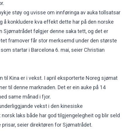
r.
mykje støy og uvisse om innføringa av auka tollsatsar
dleg å konkludere kva effekt dette har på den norske
Sjømatrådet følgjer denne saka tett, og det er
etet framover får stor merksemd under den største
om startar i Barcelona 6. mai, seier Christian
il Kina er i vekst. I april eksporterte Noreg sjømat
oner til denne marknaden. Det er ein auke på 14
ed same månad i fjor.
 underliggjande vekst i den kinesiske
norsk laks både har god tilgjengelegheit og blir seld
 prisar, seier direktøren for Sjømatrådet.