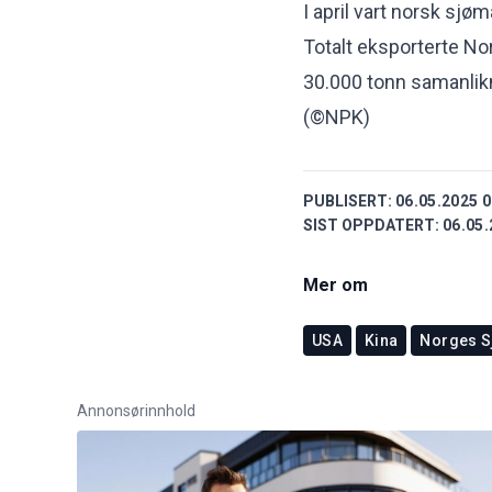
I april vart norsk sjøma
Totalt eksporterte Nor
30.000 tonn samanlik
(©NPK)
PUBLISERT:
06.05.2025 0
SIST OPPDATERT:
06.05.
Mer om
USA
Kina
Norges S
Annonsørinnhold