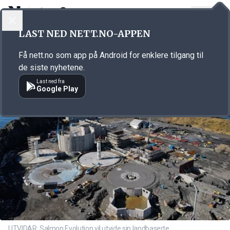
LOGG INN
MENY
Annonsørinnhold
LAST NED NETT.NO-APPEN
Link for annonse
Få nett.no som app på Android for enklere tilgang til
de siste nyhetene.
Last ned fra
Google Play
UTVIDAR: Salmon Evolution vil utvide sin landbaserte