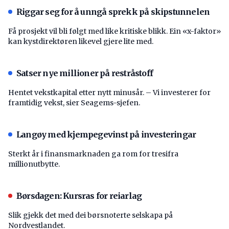
Riggar seg for å unngå sprekk på skipstunnelen
Få prosjekt vil bli følgt med like kritiske blikk. Ein «x-faktor»
kan kystdirektøren likevel gjere lite med.
Satser nye millioner på restråstoff
Hentet vekstkapital etter nytt minusår. – Vi investerer for
framtidig vekst, sier Seagems-sjefen.
Langøy med kjempegevinst på investeringar
Sterkt år i finansmarknaden ga rom for tresifra
millionutbytte.
Børsdagen: Kursras for reiarlag
Slik gjekk det med dei børsnoterte selskapa på
Nordvestlandet.