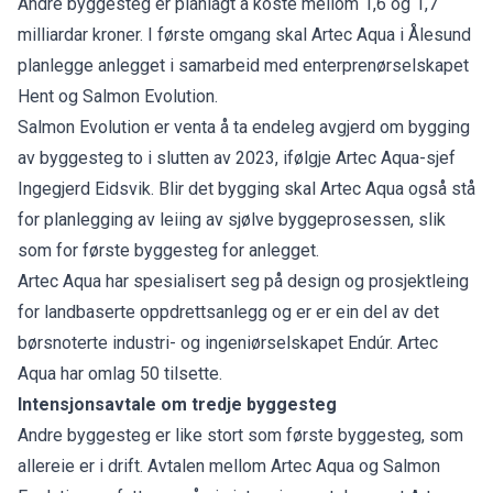
Andre byggesteg er planlagt å koste mellom 1,6 og 1,7
milliardar kroner. I første omgang skal Artec Aqua i Ålesund
planlegge anlegget i samarbeid med enterprenørselskapet
Hent og Salmon Evolution.
Salmon Evolution er venta å ta endeleg avgjerd om bygging
av byggesteg to i slutten av 2023, ifølgje Artec Aqua-sjef
Ingegjerd Eidsvik. Blir det bygging skal Artec Aqua også stå
for planlegging av leiing av sjølve byggeprosessen, slik
som for første byggesteg for anlegget.
Artec Aqua har spesialisert seg på design og prosjektleing
for landbaserte oppdrettsanlegg og er er ein del av det
børsnoterte industri- og ingeniørselskapet Endúr. Artec
Aqua har omlag 50 tilsette.
Intensjonsavtale om tredje byggesteg
Andre byggesteg er like stort som første byggesteg, som
allereie er i drift. Avtalen mellom Artec Aqua og Salmon