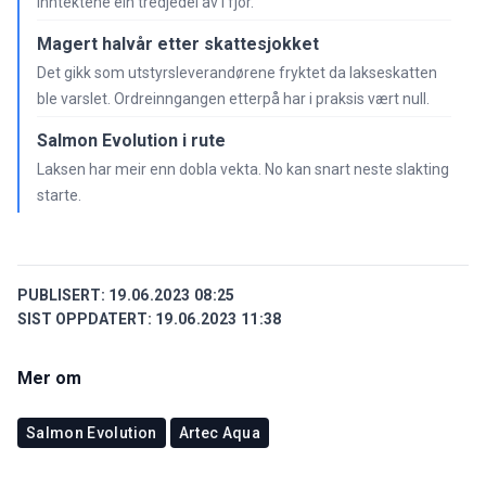
Inntektene ein tredjedel av i fjor.
Magert halvår etter skattesjokket
Det gikk som utstyrsleverandørene fryktet da lakseskatten
ble varslet. Ordreinngangen etterpå har i praksis vært null.
Salmon Evolution i rute
Laksen har meir enn dobla vekta. No kan snart neste slakting
starte.
PUBLISERT:
19.06.2023 08:25
SIST OPPDATERT:
19.06.2023 11:38
Mer om
Salmon Evolution
Artec Aqua