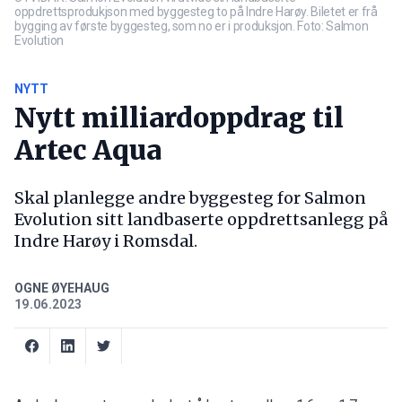
oppdrettsprodukjson med byggesteg to på Indre Harøy. Biletet er frå
bygging av første byggesteg, som no er i produksjon. Foto: Salmon
Evolution
NYTT
Nytt milliardoppdrag til
Artec Aqua
Skal planlegge andre byggesteg for Salmon
Evolution sitt landbaserte oppdrettsanlegg på
Indre Harøy i Romsdal.
OGNE ØYEHAUG
19.06.2023