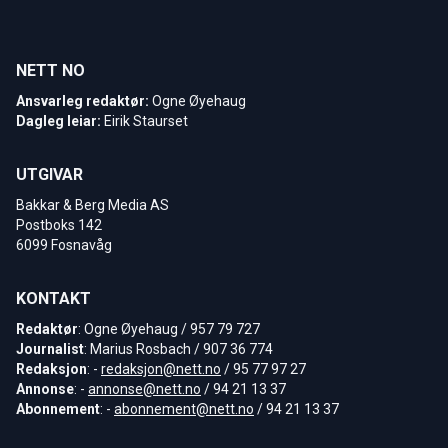
NETT NO
Ansvarleg redaktør:
Ogne Øyehaug
Dagleg leiar:
Eirik Staurset
UTGIVAR
Bakkar & Berg Media AS
Postboks 142
6099 Fosnavåg
KONTAKT
Redaktør
: Ogne Øyehaug / 957 79 727
Journalist
: Marius Rosbach / 907 36 774
Redaksjon
: -
redaksjon@nett.no
/ 95 77 97 27
Annonse
: -
annonse@nett.no
/ 94 21 13 37
Abonnement
: -
abonnement@nett.no
/ 94 21 13 37