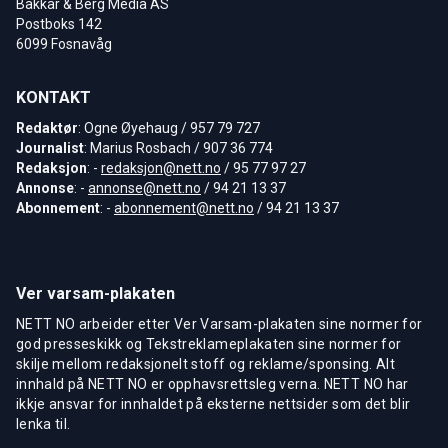
Bakkar & Berg Media AS
Postboks 142
6099 Fosnavåg
KONTAKT
Redaktør
: Ogne Øyehaug / 957 79 727
Journalist
: Marius Rosbach / 907 36 774
Redaksjon
: -
redaksjon@nett.no
/ 95 77 97 27
Annonse
: -
annonse@nett.no
/ 94 21 13 37
Abonnement
: -
abonnement@nett.no
/ 94 21 13 37
Ver varsam-plakaten
NETT NO arbeider etter Ver Varsam-plakaten sine normer for
god presseskikk og Tekstreklameplakaten sine normer for
skilje mellom redaksjonelt stoff og reklame/sponsing. Alt
innhald på NETT NO er opphavsrettsleg verna. NETT NO har
ikkje ansvar for innhaldet på eksterne nettsider som det blir
lenka til.