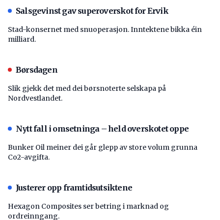
Salsgevinst gav superoverskot for Ervik
Stad-konsernet med snuoperasjon. Inntektene bikka éin
milliard.
Børsdagen
Slik gjekk det med dei børsnoterte selskapa på
Nordvestlandet.
Nytt fall i omsetninga – held overskotet oppe
Bunker Oil meiner dei går glepp av store volum grunna
Co2-avgifta.
Justerer opp framtidsutsiktene
Hexagon Composites ser betring i marknad og
ordreinngang.