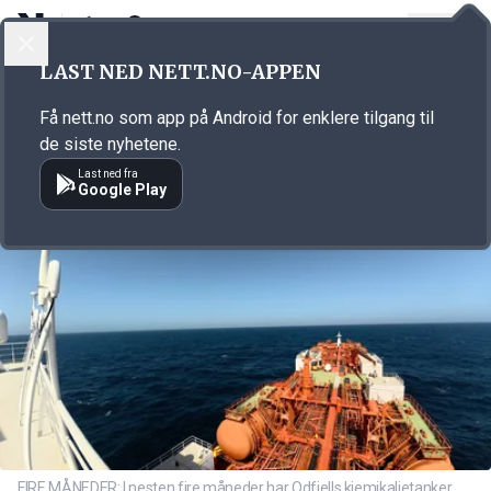
LOGG INN
MENY
Annonsørinnhold
LAST NED NETT.NO-APPEN
Link for annonse
Få nett.no som app på Android for enklere tilgang til
de siste nyhetene.
Last ned fra
Google Play
FIRE MÅNEDER: I nesten fire måneder har Odfjells kjemikalietanker