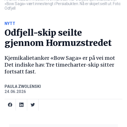
«Bow Saga» vært innestengt i Persiabukten. Nå er skipet seilt ut. Foto:
Odfjell
NYTT
Odfjell-skip seilte
gjennom Hormuzstredet
Kjemikalietanker «Bow Saga» er på vei mot
Det indiske hav. Tre timecharter-skip sitter
fortsatt fast.
PAULA ZWOLENSKI
24.06.2026