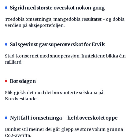
Sigrid med største overskot nokon gong
Tredobla omsetninga, mangedobla resultatet - og dobla
verdien på aksjeporteføljen.
Salsgevinst gav superoverskot for Ervik
Stad-konsernet med snuoperasjon. Inntektene bikka éin
milliard.
Børsdagen
Slik gjekk det med dei børsnoterte selskapa på
Nordvestlandet.
Nytt fall i omsetninga – held overskotet oppe
Bunker Oil meiner dei går glepp av store volum grunna
Co2-avgifta.