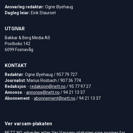
Ansvarleg redaktør:
Ogne Øyehaug
Dagleg leiar:
Eirik Staurset
UTGIVAR
Bakkar & Berg Media AS
Postboks 142
6099 Fosnavåg
KONTAKT
Redaktør
: Ogne Øyehaug / 957 79 727
Journalist
: Marius Rosbach / 907 36 774
Redaksjon
: -
redaksjon@nett.no
/ 95 77 97 27
Annonse
: -
annonse@nett.no
/ 94 21 13 37
Abonnement
: -
abonnement@nett.no
/ 94 21 13 37
Ver varsam-plakaten
NETT NO arbeider etter Ver Varsam-plakaten sine normer for