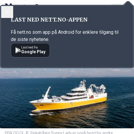
LOGG INN
MENY
Annonsørinnhold
LAST NED NETT.NO-APPEN
Link for annonse
Få nett.no som app på Android for enklere tilgang til
de siste nyhetene.
Last ned fra
Google Play
FISK OG OLJE: Fiskebåten Sunny Lady er også bygd for andre