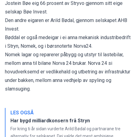
Jostein Bøe eig 66 prosent av Stryvo gjennom sitt eige
selskap Bøe Invest.
Den andre eigaren er Arild Bødal, gjennom selskapet AHB
Invest.
Bøddal er også medeigar i ei anna mekanisk industribedrift
i Stryn, Nomek, og i børsnoterte Norva24.
Nomek lagar og reparerer påbygg og utstyr til lastebilar,
mellom anna til bilane Norva 24 brukar. Norva 24 si
hovudverksemd er vedlikehald og utbetring av infrastruktur
under bakken, mellom anna vedhjelp av spyling og
slamsuging.
LES OGSÅ
Har bygd milliardkonsern frå Stryn
For kring ti år sidan vurderte Arild Bødal og partnarane tre
alternativ for selskapet. Dei valde det mest ambisiøse.