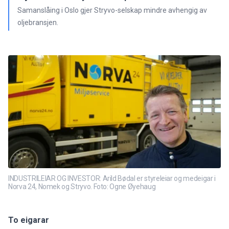
Samanslåing i Oslo gjer Stryvo-selskap mindre avhengig av
oljebransjen.
INDUSTRILEIAR OG INVESTOR: Arild Bødal er styreleiar og medeigar i
Norva 24, Nomek og Stryvo. Foto: Ogne Øyehaug
To eigarar