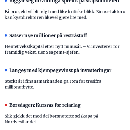
Riggar seg for å unngå sprekk på skipstunnelen
Få prosjekt vil bli følgt med like kritiske blikk. Ein «x-faktor»
kan kystdirektøren likevel gjere lite med.
Satser nye millioner på restråstoff
Hentet vekstkapital etter nytt minusår. – Vi investerer for
framtidig vekst, sier Seagems-sjefen.
Langøy med kjempegevinst på investeringar
Sterkt år i finansmarknaden ga rom for tresifra
millionutbytte.
Børsdagen: Kursras for reiarlag
Slik gjekk det med dei børsnoterte selskapa på
Nordvestlandet.