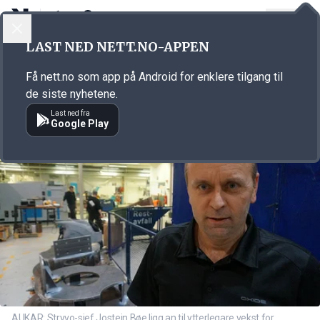
LOGG INN
MENY
Annonsørinnhold
LAST NED NETT.NO-APPEN
Link for annonse
Få nett.no som app på Android for enklere tilgang til
de siste nyhetene.
Last ned fra
Google Play
AUKAR: Stryvo-sjef Jostein Bøe ligg an til ytterlegare vekst for