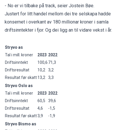
- No er vi tilbake på track, seier Jostein Bøe.
Justert for litt handel mellom dei tre selskapa hadde
konsernet i overkant av 180 millionar kroner i samla
driftsinntekter i fjor. Og dei ligg an til vidare vekst i år.
Stryvo as
Tal i mill. kroner
2023
2022
Driftsinntekt
100,6
71,3
Driftsresultat
10,2
3,2
Resultat før skatt
13,2
3,3
Stryvo Oslo as
Tal i mill. kroner
2023
2022
Driftsinntekt
60,5
39,6
Driftsresultat
4,6
-1,5
Resultat før skatt
3,9
-1,9
Stryvo Bismo as