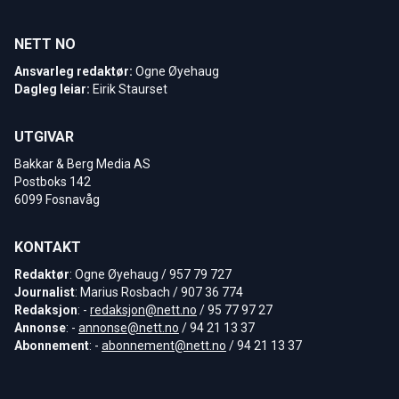
NETT NO
Ansvarleg redaktør:
Ogne Øyehaug
Dagleg leiar:
Eirik Staurset
UTGIVAR
Bakkar & Berg Media AS
Postboks 142
6099 Fosnavåg
KONTAKT
Redaktør
: Ogne Øyehaug / 957 79 727
Journalist
: Marius Rosbach / 907 36 774
Redaksjon
: -
redaksjon@nett.no
/ 95 77 97 27
Annonse
: -
annonse@nett.no
/ 94 21 13 37
Abonnement
: -
abonnement@nett.no
/ 94 21 13 37