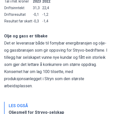
Tal i mill. kroner
2023
2022
Driftsinntekt
31,3
22,4
Driftsresultat
-0,1
-1,2
Resultat før skatt
-0,3
-1,4
Olje og gass er tilbake
Det er leveransar både til fornybar energibransjen og olje-
og gassbransjen som gir oppsving for Stryvo-bedriftene. I
tillegg har selskapet vunne nye kundar og fått ein storleik
som gjer det lettare å konkurrere om større oppdrag.
Konsernet har om lag 100 tilsette, med
produksjonsanlegget i Stryn som den største
arbeidsplassen.
LES OGSÅ
Oljesmell for Stryvo-selskap