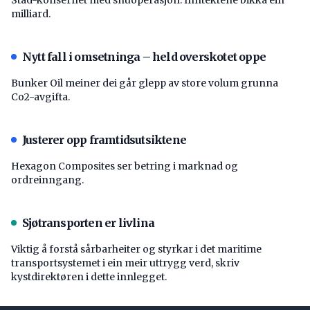
milliard.
Nytt fall i omsetninga – held overskotet oppe
Bunker Oil meiner dei går glepp av store volum grunna
Co2-avgifta.
Justerer opp framtidsutsiktene
Hexagon Composites ser betring i marknad og
ordreinngang.
Sjøtransporten er livlina
Viktig å forstå ­sårbarheiter og styrkar i det maritime
transport­systemet i ein meir uttrygg verd, skriv
kystdirektøren i dette innlegget.