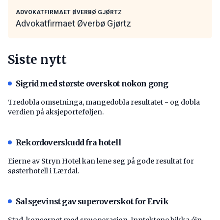
ADVOKATFIRMAET ØVERBØ GJØRTZ
Advokatfirmaet Øverbø Gjørtz
Siste nytt
Sigrid med største overskot nokon gong
Tredobla omsetninga, mangedobla resultatet - og dobla
verdien på aksjeporteføljen.
Rekordoverskudd fra hotell
Eierne av Stryn Hotel kan lene seg på gode resultat for
søsterhotell i Lærdal.
Salsgevinst gav superoverskot for Ervik
Stad-konsernet med snuoperasjon. Inntektene bikka éin