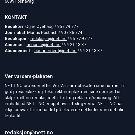
6099 Fosnavåg
KONTAKT
Redaktør
: Ogne Øyehaug / 957 79 727
Journalist
: Marius Rosbach / 907 36 774
Redaksjon
: -
redaksjon@nett.no
/ 95 77 97 27
Annonse
: -
annonse@nett.no
/ 94 21 13 37
Abonnement
: -
abonnement@nett.no
/ 94 21 13 37
Ver varsam-plakaten
NETT NO arbeider etter Ver Varsam-plakaten sine normer for
god presseskikk og Tekstreklameplakaten sine normer for
skilje mellom redaksjonelt stoff og reklame/sponsing. Alt
innhald på NETT NO er opphavsrettsleg verna. NETT NO har
ikkje ansvar for innhaldet på eksterne nettsider som det blir
lenka til.
redaksjon@nett.no