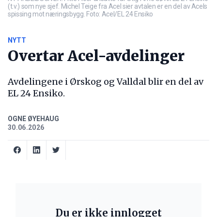
(t.v.) som nye sjef. Michel Teige fra Acel sier avtalen er en del av Acels
spissing mot næringsbygg. Foto: Acel/EL 24 Ensiko
NYTT
Overtar Acel-avdelinger
Avdelingene i Ørskog og Valldal blir en del av
EL 24 Ensiko.
OGNE ØYEHAUG
30.06.2026
Du er ikke innlogget