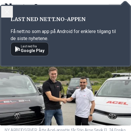
LOGG INN
MENY
Annonsørinnhold
LAST NED NETT.NO-APPEN
Link for annonse
Få nett.no som app på Android for enklere tilgang til
de siste nyhetene.
Last ned fra
Google Play
NY ARBEIDSGIVER: Åtte Acel-ansatte får Stig Arne Søvik EL 24 Ensiko