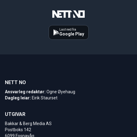
Last ned fra
Google Play
NETT NO
Ansvarleg redaktør:
Ogne Øyehaug
Dagleg leiar:
Eirik Staurset
UTGIVAR
Bakkar & Berg Media AS
Postboks 142
6099 Fosnavåg