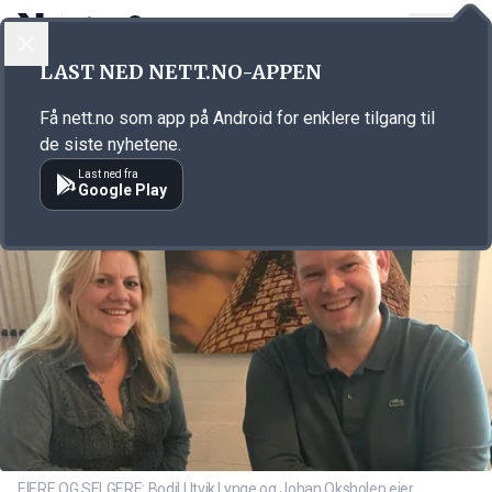
LOGG INN
MENY
Annonsørinnhold
LAST NED NETT.NO-APPEN
Link for annonse
Få nett.no som app på Android for enklere tilgang til
de siste nyhetene.
Last ned fra
Google Play
EIERE OG SELGERE: Bodil Utvik Lynge og Johan Oksholen eier