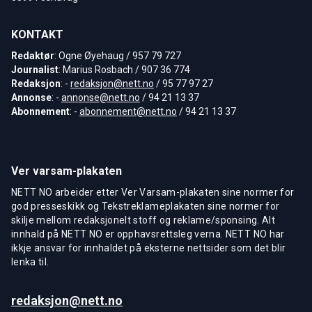
KONTAKT
Redaktør
: Ogne Øyehaug / 957 79 727
Journalist
: Marius Rosbach / 907 36 774
Redaksjon
: -
redaksjon@nett.no
/ 95 77 97 27
Annonse
: -
annonse@nett.no
/ 94 21 13 37
Abonnement
: -
abonnement@nett.no
/ 94 21 13 37
Ver varsam-plakaten
NETT NO arbeider etter Ver Varsam-plakaten sine normer for
god presseskikk og Tekstreklameplakaten sine normer for
skilje mellom redaksjonelt stoff og reklame/sponsing. Alt
innhald på NETT NO er opphavsrettsleg verna. NETT NO har
ikkje ansvar for innhaldet på eksterne nettsider som det blir
lenka til.
redaksjon@nett.no