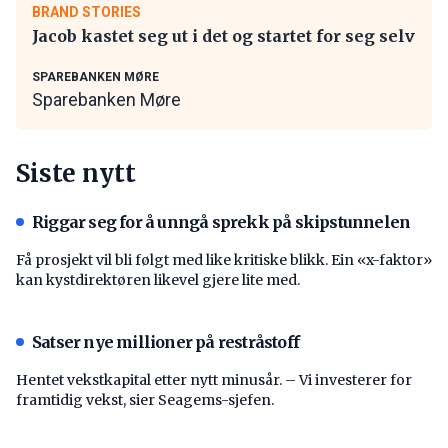
BRAND STORIES
Jacob kastet seg ut i det og startet for seg selv
SPAREBANKEN MØRE
Sparebanken Møre
Siste nytt
Riggar seg for å unngå sprekk på skipstunnelen
Få prosjekt vil bli følgt med like kritiske blikk. Ein «x-faktor»
kan kystdirektøren likevel gjere lite med.
Satser nye millioner på restråstoff
Hentet vekstkapital etter nytt minusår. – Vi investerer for
framtidig vekst, sier Seagems-sjefen.