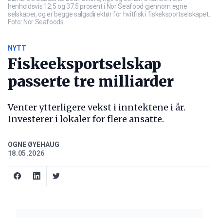
henholdsvis 12,5 og 37,5 prosent i Nor Seafood gjennom egne
selskaper, og er begge salgsdirektør for hvitfisk i fiskeksportselskapet.
Foto: Nor Seafoods
NYTT
Fiskeeksportselskap
passerte tre milliarder
Venter ytterligere vekst i inntektene i år.
Investerer i lokaler for flere ansatte.
OGNE ØYEHAUG
18.05.2026