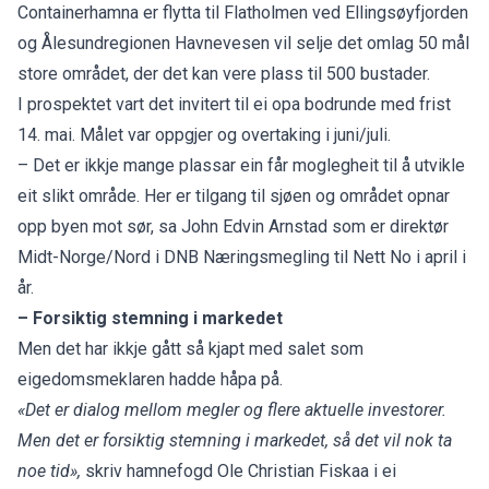
Containerhamna er flytta til Flatholmen ved Ellingsøyfjorden
og Ålesundregionen Havnevesen vil selje det omlag 50 mål
store området, der det kan vere plass til 500 bustader.
I prospektet vart det invitert til ei opa bodrunde med frist
14. mai. Målet var oppgjer og overtaking i juni/juli.
– Det er ikkje mange plassar ein får moglegheit til å utvikle
eit slikt område. Her er tilgang til sjøen og området opnar
opp byen mot sør, sa John Edvin Arnstad som er direktør
Midt-Norge/Nord i DNB Næringsmegling til Nett No i april i
år.
– Forsiktig stemning i markedet
Men det har ikkje gått så kjapt med salet som
eigedomsmeklaren hadde håpa på.
«Det er dialog mellom megler og flere aktuelle investorer.
Men det er forsiktig stemning i markedet, så det vil nok ta
noe tid»,
skriv hamnefogd Ole Christian Fiskaa i ei