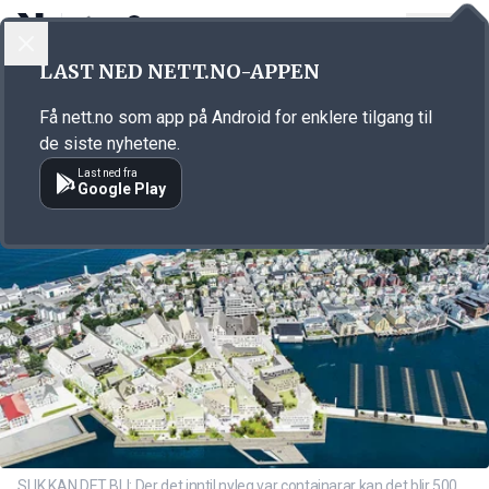
LOGG INN
MENY
Annonsørinnhold
LAST NED NETT.NO-APPEN
Link for annonse
Få nett.no som app på Android for enklere tilgang til
de siste nyhetene.
Last ned fra
Google Play
SLIK KAN DET BLI: Der det inntil nyleg var containarar kan det blir 500