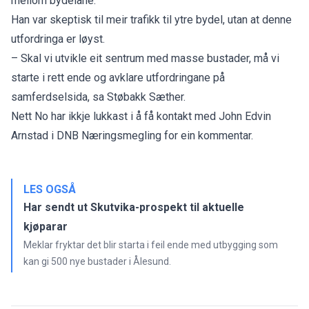
mellom bydelane.
Han var skeptisk til meir trafikk til ytre bydel, utan at denne
utfordringa er løyst.
– Skal vi utvikle eit sentrum med masse bustader, må vi
starte i rett ende og avklare utfordringane på
samferdselsida, sa Støbakk Sæther.
Nett No har ikkje lukkast i å få kontakt med John Edvin
Arnstad i DNB Næringsmegling for ein kommentar.
LES OGSÅ
Har sendt ut Skutvika-prospekt til aktuelle
kjøparar
Meklar fryktar det blir starta i feil ende med utbygging som
kan gi 500 nye bustader i Ålesund.