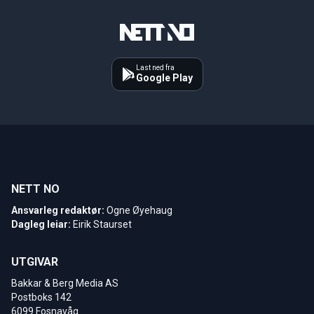
Last ned fra
Google Play
NETT NO
Ansvarleg redaktør:
Ogne Øyehaug
Dagleg leiar:
Eirik Staurset
UTGIVAR
Bakkar & Berg Media AS
Postboks 142
6099 Fosnavåg