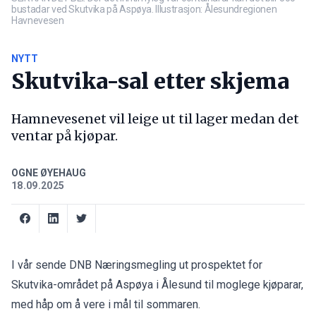
bustadar ved Skutvika på Aspøya. Illustrasjon: Ålesundregionen
Havnevesen
NYTT
Skutvika-sal etter skjema
Hamnevesenet vil leige ut til lager medan det
ventar på kjøpar.
OGNE ØYEHAUG
18.09.2025
I vår sende DNB Næringsmegling ut prospektet for
Skutvika-området på Aspøya i Ålesund til moglege kjøparar,
med
håp om å vere i mål til sommaren
.