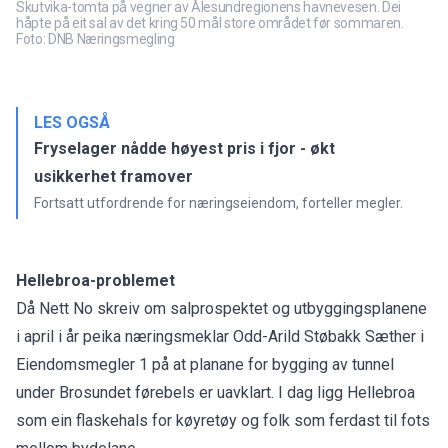
Skutvika-tomta på vegner av Ålesundregionens havnevesen. Dei
håpte på eit sal av det kring 50 mål store området før sommaren.
Foto: DNB Næringsmegling
LES OGSÅ
Fryselager nådde høyest pris i fjor - økt
usikkerhet framover
Fortsatt utfordrende for næringseiendom, forteller megler.
Hellebroa-problemet
Då Nett No skreiv om salprospektet og utbyggingsplanene
i april i år peika næringsmeklar Odd-Arild Støbakk Sæther i
Eiendomsmegler 1 på at planane for bygging av tunnel
under Brosundet førebels er uavklart. I dag ligg Hellebroa
som ein flaskehals for køyretøy og folk som ferdast til fots