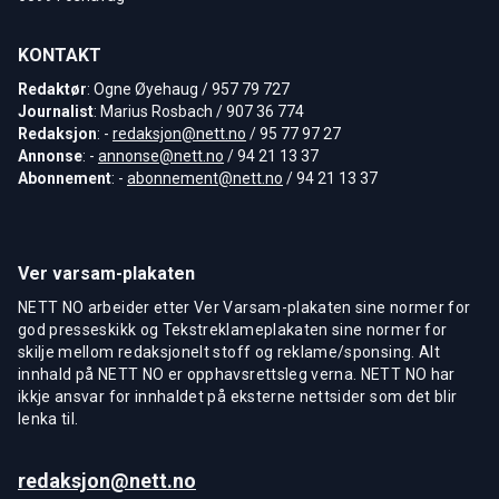
KONTAKT
Redaktør
: Ogne Øyehaug / 957 79 727
Journalist
: Marius Rosbach / 907 36 774
Redaksjon
: -
redaksjon@nett.no
/ 95 77 97 27
Annonse
: -
annonse@nett.no
/ 94 21 13 37
Abonnement
: -
abonnement@nett.no
/ 94 21 13 37
Ver varsam-plakaten
NETT NO arbeider etter Ver Varsam-plakaten sine normer for
god presseskikk og Tekstreklameplakaten sine normer for
skilje mellom redaksjonelt stoff og reklame/sponsing. Alt
innhald på NETT NO er opphavsrettsleg verna. NETT NO har
ikkje ansvar for innhaldet på eksterne nettsider som det blir
lenka til.
redaksjon@nett.no