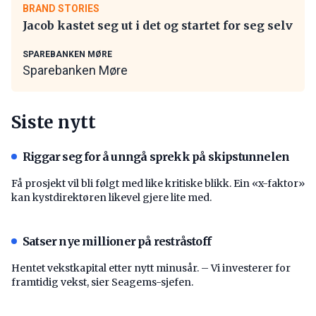
BRAND STORIES
Jacob kastet seg ut i det og startet for seg selv
SPAREBANKEN MØRE
Sparebanken Møre
Siste nytt
Riggar seg for å unngå sprekk på skipstunnelen
Få prosjekt vil bli følgt med like kritiske blikk. Ein «x-faktor»
kan kystdirektøren likevel gjere lite med.
Satser nye millioner på restråstoff
Hentet vekstkapital etter nytt minusår. – Vi investerer for
framtidig vekst, sier Seagems-sjefen.