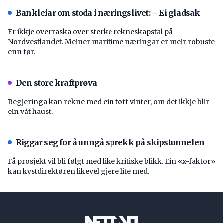
Bankleiar om stoda i næringslivet: – Ei gladsak
Er ikkje overraska over sterke rekneskapstal på
Nordvestlandet. Meiner maritime næringar er meir robuste
enn før.
Den store kraftprøva
Regjeringa kan rekne med ein tøff vinter, om det ikkje blir
ein våt haust.
Riggar seg for å unngå sprekk på skipstunnelen
Få prosjekt vil bli følgt med like kritiske blikk. Ein «x-faktor»
kan kystdirektøren likevel gjere lite med.