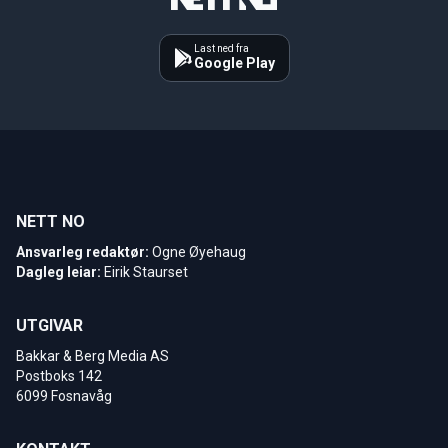
Last ned fra
Google Play
NETT NO
Ansvarleg redaktør:
Ogne Øyehaug
Dagleg leiar:
Eirik Staurset
UTGIVAR
Bakkar & Berg Media AS
Postboks 142
6099 Fosnavåg