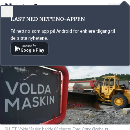
LOGG INN
MENY
Annonsørinnhold
LAST NED NETT.NO-APPEN
Link for annonse
Få nett.no som app på Android for enklere tilgang til
de siste nyhetene.
Last ned fra
Google Play
SLUTT: Volda Maskin hadde 66 tilsette. Foto: Ogne Øyehaug