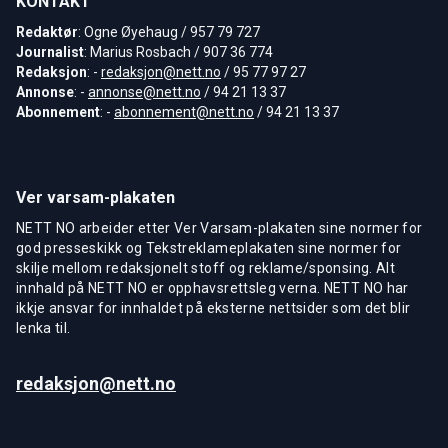
KONTAKT
Redaktør
: Ogne Øyehaug / 957 79 727
Journalist
: Marius Rosbach / 907 36 774
Redaksjon
: -
redaksjon@nett.no
/ 95 77 97 27
Annonse
: -
annonse@nett.no
/ 94 21 13 37
Abonnement
: -
abonnement@nett.no
/ 94 21 13 37
Ver varsam-plakaten
NETT NO arbeider etter Ver Varsam-plakaten sine normer for
god presseskikk og Tekstreklameplakaten sine normer for
skilje mellom redaksjonelt stoff og reklame/sponsing. Alt
innhald på NETT NO er opphavsrettsleg verna. NETT NO har
ikkje ansvar for innhaldet på eksterne nettsider som det blir
lenka til.
redaksjon@nett.no