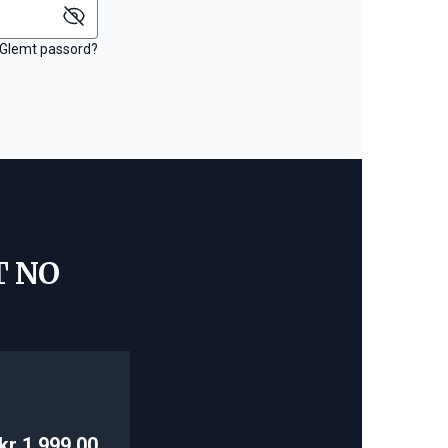
Glemt passord?
T NO
kr 1 999,00