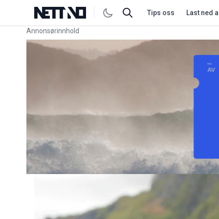
Tips oss
Last ned 
Annonsørinnhold
Link for annonse