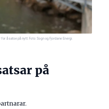
for å satse på nytt. Foto: Sogn og Fjordane Energi.
satsar på
artnarar.