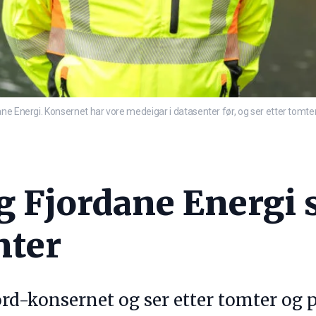
e Energi. Konsernet har vore medeigar i datasenter før, og ser etter tomter 
g Fjordane Energi 
nter
rd-konsernet og ser etter tomter og p