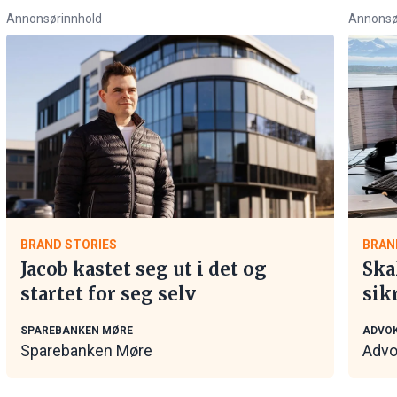
Annonsørinnhold
Annonsø
BRAND STORIES
BRAN
Jacob kastet seg ut i det og
Ska
startet for seg selv
sik
tar
SPAREBANKEN MØRE
ADVOK
Sparebanken Møre
Advo