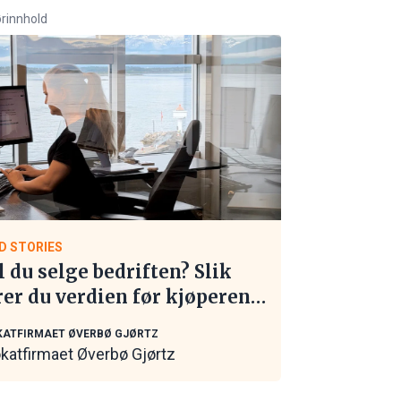
rinnhold
D STORIES
l du selge bedriften? Slik
rer du verdien før kjøperen
 kontakt
ATFIRMAET ØVERBØ GJØRTZ
katfirmaet Øverbø Gjørtz