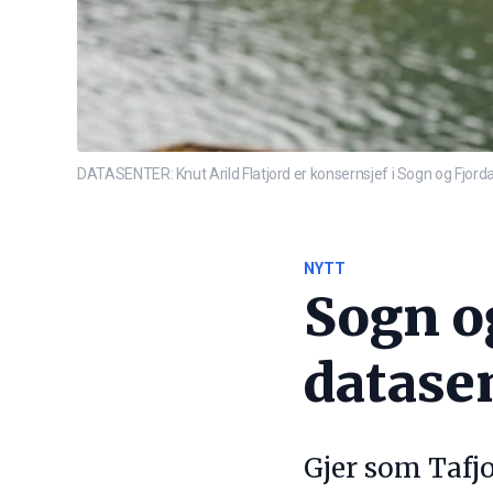
DATASENTER: Knut Arild Flatjord er konsernsjef i Sogn og Fjordan
NYTT
Sogn o
datase
Gjer som Tafjo