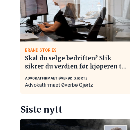
BRAND STORIES
Skal du selge bedriften? Slik
sikrer du verdien før kjøperen tar
kontakt
ADVOKATFIRMAET ØVERBØ GJØRTZ
Advokatfirmaet Øverbø Gjørtz
Siste nytt