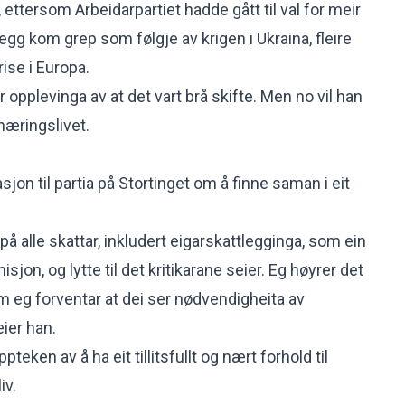
ettersom Arbeidarpartiet hadde gått til val for meir
legg kom grep som følgje av krigen i Ukraina, fleire
rise i Europa.
r opplevinga av at det vart brå skifte. Men no vil han
 næringslivet.
sjon til partia på Stortinget om å finne saman i eit
 på alle skattar, inkludert eigarskattlegginga, som ein
jon, og lytte til det kritikarane seier. Eg høyrer det
om eg forventar at dei ser nødvendigheita av
eier han.
pteken av å ha eit tillitsfullt og nært forhold til
iv.