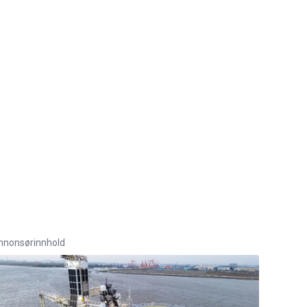
nnonsørinnhold