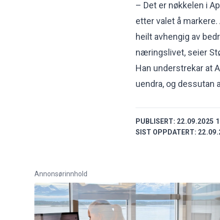
– Det er nøkkelen i A
etter valet å markere.
heilt avhengig av bed
næringslivet, seier St
Han understrekar at A
uendra, og dessutan at
PUBLISERT:
22.09.2025 1
SIST OPPDATERT:
22.09.
Annonsørinnhold