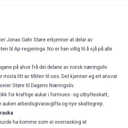
r Jonas Gahr Støre erkjenner at delar av
ten til Ap-regjeringa. No er han villig til å sjå på alle
ngane på alvor frå dei delane av norsk næringsliv
 mista litt av tilliten til oss. Det kjenner eg eit ansvar
seier Støre til
Dagens Næringsliv
.
tikk for kraftige aukar i formues- og utbytteskatt,
 auken arbeidsgivaravgifta og nye skattegrep.
rraska
 burde ha komme som ei overrasking at