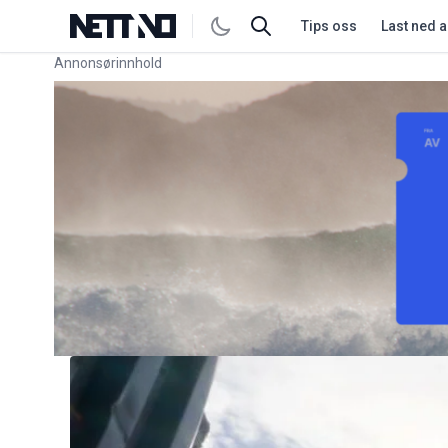
Tips oss
Last ned 
Annonsørinnhold
Link for annonse