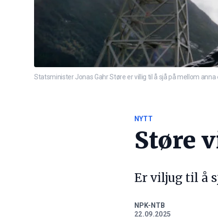
Statsminister Jonas Gahr Støre er villig til å sjå på mellom a
NYTT
Støre v
Er viljug til å
NPK-NTB
22.09.2025