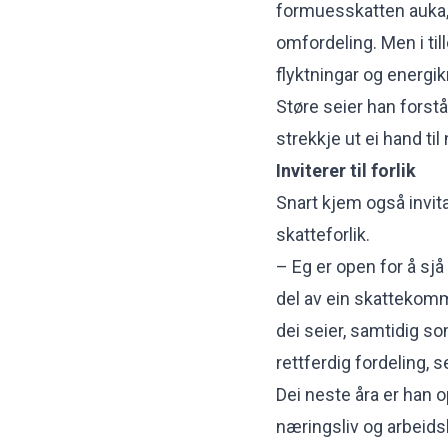
formuesskatten auka, 
omfordeling. Men i til
flyktningar og energik
Støre seier han forstå
strekkje ut ei hand til
Inviterer til forlik
Snart kjem også invita
skatteforlik.
– Eg er open for å sjå
del av ein skattekommis
dei seier, samtidig s
rettferdig fordeling, s
Dei neste åra er han op
næringsliv og arbeidsl