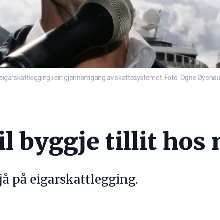
nna eigarskattlegging i ein gjennomgang av skattesystemet. Foto: Ogne Øyeha
il byggje tillit hos
 sjå på eigarskattlegging.