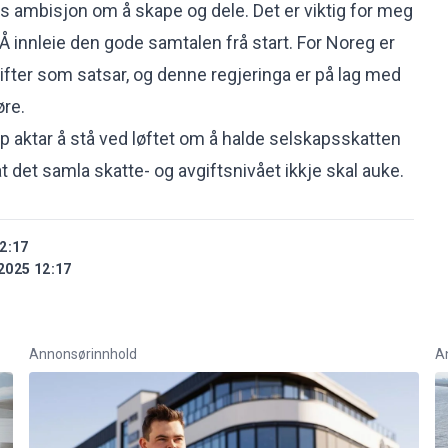
ps ambisjon om å skape og dele. Det er viktig for meg
 Å innleie den gode samtalen frå start. For Noreg er
rifter som satsar, og denne regjeringa er på lag med
øre.
p aktar å stå ved løftet om å halde selskapsskatten
 det samla skatte- og avgiftsnivået ikkje skal auke.
2:17
2025 12:17
Annonsørinnhold
A