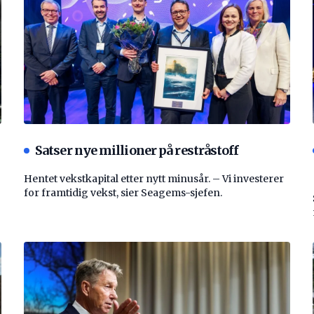
Satser nye millioner på restråstoff
Hentet vekstkapital etter nytt minusår. – Vi investerer
for framtidig vekst, sier Seagems-sjefen.