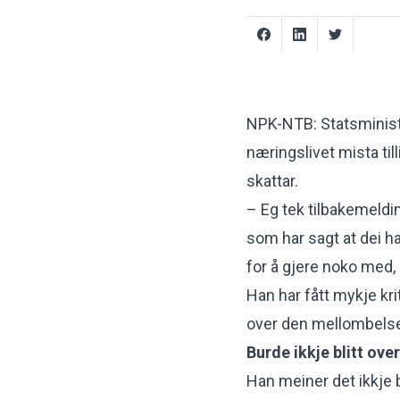
NPK-NTB: Statsministe
næringslivet mista tilli
skattar.
– Eg tek tilbakemeldi
som har sagt at dei har
for å gjere noko med, 
Han har fått mykje kri
over den mellombelse
Burde ikkje blitt ove
Han meiner det ikkje