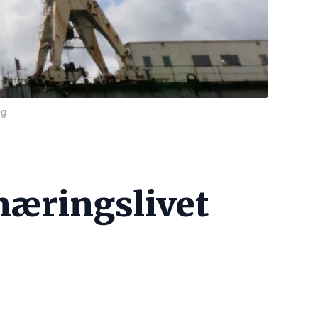
ug
 næringslivet