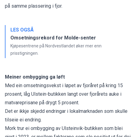
på samme plassering i fjor.
LES OGSÅ
Omsetningsrekord for Molde-senter
Kjøpesentrene på Nordvestlandet øker mer enn
prisstigningen.
Meiner ombygging ga løft
Med ein omsetningsvekst i løpet av fjoråret på kring 15
prosent, låg Ulstein-butikken langt over fjorårets auke i
matvareprisane på drygt 5 prosent.
Det er ikkje skjedd endringar i lokalmarknaden som skulle
tilseie ei endring.
Mork trur ei ombygging av Ulsteinvik-butikken som blei
gjort i 2023, er mellom faktorane som slo positivt ut for dei