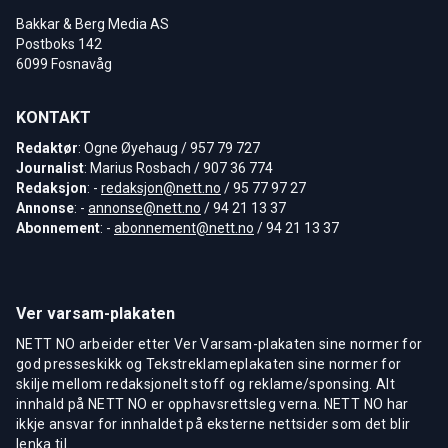
Bakkar & Berg Media AS
Postboks 142
6099 Fosnavåg
KONTAKT
Redaktør
: Ogne Øyehaug / 957 79 727
Journalist
: Marius Rosbach / 907 36 774
Redaksjon
: -
redaksjon@nett.no
/ 95 77 97 27
Annonse
: -
annonse@nett.no
/ 94 21 13 37
Abonnement
: -
abonnement@nett.no
/ 94 21 13 37
Ver varsam-plakaten
NETT NO arbeider etter Ver Varsam-plakaten sine normer for
god presseskikk og Tekstreklameplakaten sine normer for
skilje mellom redaksjonelt stoff og reklame/sponsing. Alt
innhald på NETT NO er opphavsrettsleg verna. NETT NO har
ikkje ansvar for innhaldet på eksterne nettsider som det blir
lenka til.