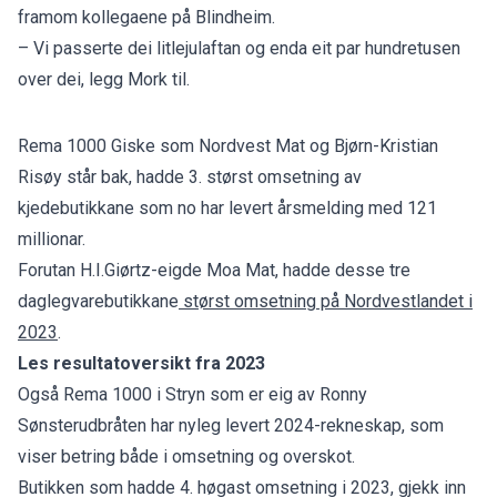
framom kollegaene på Blindheim.
– Vi passerte dei litlejulaftan og enda eit par hundretusen
over dei, legg Mork til.
Rema 1000 Giske som Nordvest Mat og Bjørn-Kristian
Risøy står bak, hadde 3. størst omsetning av
kjedebutikkane som no har levert årsmelding med 121
millionar.
Forutan H.I.Giørtz-eigde Moa Mat, hadde desse tre
daglegvarebutikkane
størst omsetning på Nordvestlandet i
2023
.
Les resultatoversikt fra 2023
Også Rema 1000 i Stryn som er eig av Ronny
Sønsterudbråten har nyleg levert 2024-rekneskap, som
viser betring både i omsetning og overskot.
Butikken som hadde 4. høgast omsetning i 2023, gjekk inn