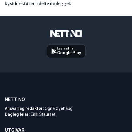
kystdirektøren i dette innlegget.
Last ned fra
Google Play
NETT NO
Ansvarleg redaktør:
Ogne Øyehaug
Dagleg leiar:
Eirik Staurset
UTGIVAR