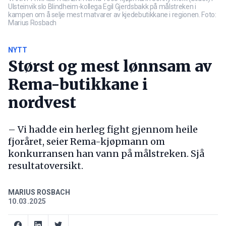
Ulsteinvik slo Blindheim-kollega Egil Gjerdsbakk på målstreken i
kampen om å selje mest matvarer av kjedebutikkane i regionen. Foto:
Marius Rosbach
NYTT
Størst og mest lønnsam av
Rema-butikkane i
nordvest
– Vi hadde ein herleg fight gjennom heile
fjoråret, seier Rema-kjøpmann om
konkurransen han vann på målstreken. Sjå
resultatoversikt.
MARIUS ROSBACH
10.03.2025