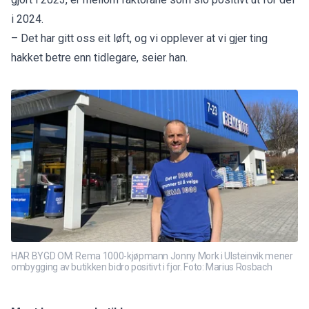
i 2024.
– Det har gitt oss eit løft, og vi opplever at vi gjer ting
hakket betre enn tidlegare, seier han.
HAR BYGD OM: Rema 1000-kjøpmann Jonny Mork i Ulsteinvik mener
ombygging av butikken bidro positivt i fjor. Foto: Marius Rosbach