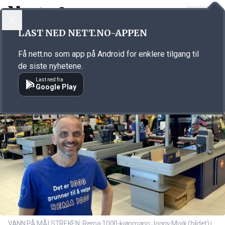
LOGG INN
MENY
Annonsørinnhold
LAST NED NETT.NO-APPEN
Link for annonse
Få nett.no som app på Android for enklere tilgang til
de siste nyhetene.
Last ned fra
Google Play
VANN PÅ MÅLSTREKEN: Rema 1000-kjøpmann Jonny Mork (bildet) i