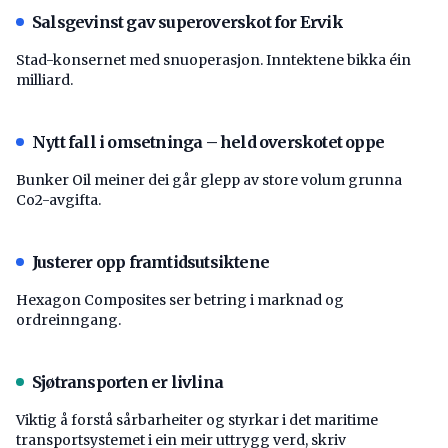
Salsgevinst gav superoverskot for Ervik
Stad-konsernet med snuoperasjon. Inntektene bikka éin
milliard.
Nytt fall i omsetninga – held overskotet oppe
Bunker Oil meiner dei går glepp av store volum grunna
Co2-avgifta.
Justerer opp framtidsutsiktene
Hexagon Composites ser betring i marknad og
ordreinngang.
Sjøtransporten er livlina
Viktig å forstå ­sårbarheiter og styrkar i det maritime
transport­systemet i ein meir uttrygg verd, skriv