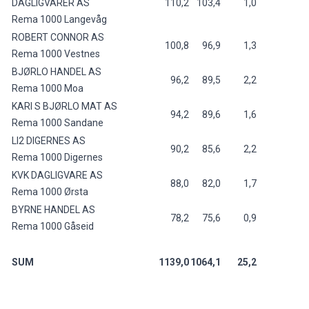
DAGLIGVARER AS
110,2
103,4
1,0
Rema 1000 Langevåg
ROBERT CONNOR AS
100,8
96,9
1,3
Rema 1000 Vestnes
BJØRLO HANDEL AS
96,2
89,5
2,2
Rema 1000 Moa
KARI S BJØRLO MAT AS
94,2
89,6
1,6
Rema 1000 Sandane
LI2 DIGERNES AS
90,2
85,6
2,2
Rema 1000 Digernes
KVK DAGLIGVARE AS
88,0
82,0
1,7
Rema 1000 Ørsta
BYRNE HANDEL AS
78,2
75,6
0,9
Rema 1000 Gåseid
SUM
1139,0
1064,1
25,2
22