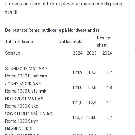
prosentane gjere at folk opplever at maten er billig, legg
han til.
Dei største Rema-butikkane på Nordvestlandet
Res. før
Tal i mill. kroner
Driftsinntekt
skatt
Selskap
2024
2023
2024
20
SUNNMØRE MAT AS *
124,9
117,3
2,7
Rema 1000 Blindheim
JONNY MORK AS *
124,6
107,8
4,8
Rema 1000 Ulsteinvik
NORDVEST MAT AS
121,0
112,4
4,1
Rema 1000 Giske
SØNSTERUDBRÅTEN AS
110,7
104,0
2,7
Rema 1000 Stryn
HAVNEGJERDE