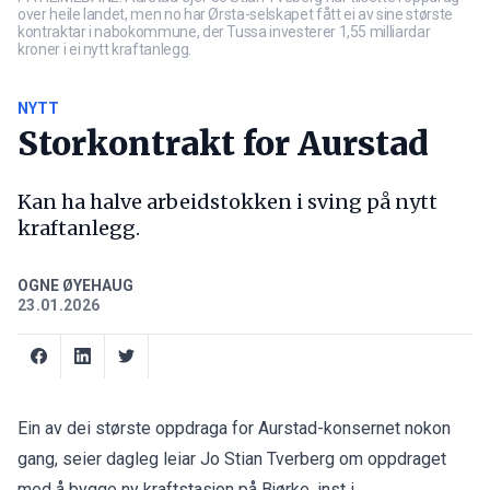
over heile landet, men no har Ørsta-selskapet fått ei av sine største
kontraktar i nabokommune, der Tussa investerer 1,55 milliardar
kroner i ei nytt kraftanlegg.
NYTT
Storkontrakt for Aurstad
Kan ha halve arbeidstokken i sving på nytt
kraftanlegg.
OGNE ØYEHAUG
23.01.2026
Ein av dei største oppdraga for Aurstad-konsernet nokon
gang, seier dagleg leiar Jo Stian Tverberg om oppdraget
med å bygge ny kraftstasjon på Bjørke, inst i