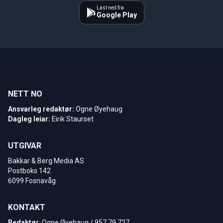
Last ned fra
Google Play
NETT NO
Ansvarleg redaktør:
Ogne Øyehaug
Dagleg leiar:
Eirik Staurset
UTGIVAR
Bakkar & Berg Media AS
Postboks 142
6099 Fosnavåg
KONTAKT
Redaktør
: Ogne Øyehaug / 957 79 727