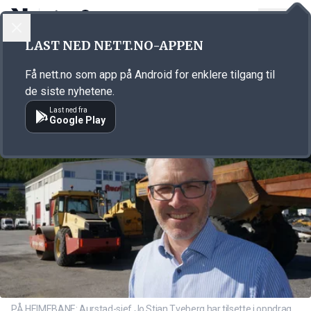
LOGG INN
MENY
Annonsørinnhold
LAST NED NETT.NO-APPEN
Link for annonse
Få nett.no som app på Android for enklere tilgang til
de siste nyhetene.
Last ned fra
Google Play
PÅ HEIMEBANE: Aurstad-sjef Jo Stian Tveberg har tilsette i oppdrag