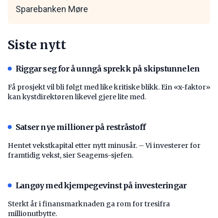
Sparebanken Møre
Siste nytt
Riggar seg for å unngå sprekk på skipstunnelen
Få prosjekt vil bli følgt med like kritiske blikk. Ein «x-faktor»
kan kystdirektøren likevel gjere lite med.
Satser nye millioner på restråstoff
Hentet vekstkapital etter nytt minusår. – Vi investerer for
framtidig vekst, sier Seagems-sjefen.
Langøy med kjempegevinst på investeringar
Sterkt år i finansmarknaden ga rom for tresifra
millionutbytte.