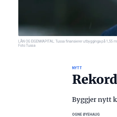
LÅN OG EIGENKAPITAL: Tussa finansierer utbygginga på 1,55 milli
Foto:Tussa
NYTT
Rekord
Byggjer nytt k
OGNE ØYEHAUG