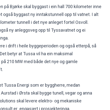
 på Bjørke skal byggast i ein hall 700 kilometer inne
det også byggast ny inntakstunnell opp til vatnet. I alt
ilometer tunnell i det nye anleget fortel Osvoll.
gså ny anleggsveg opp til Tyssavatnet og ei
inga.
e i drift i heile byggeperioden og også etterpå, så
Det betyr at Tussa vil ha ein maksimal
t på 210 MW med både det nye og gamle
t.
et Tussa Energi som er byggherre, medan
Aurstad i Ørsta skal bygge tunell, vegar og anna
olutions skal levere elektro- og mekaniske
sult er engasjert i prosjekteringa.