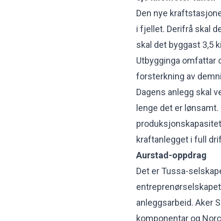
Den nye kraftstasjonen
i fjellet. Derifrå skal 
skal det byggast 3,5 k
Utbygginga omfattar o
forsterkning av demn
Dagens anlegg skal ver
lenge det er lønsamt. 
produksjonskapasite
kraftanlegget i full drif
Aurstad-oppdrag
Det er Tussa-selskap
entreprenørselskapet 
anleggsarbeid. Aker S
komponentar og Norcon