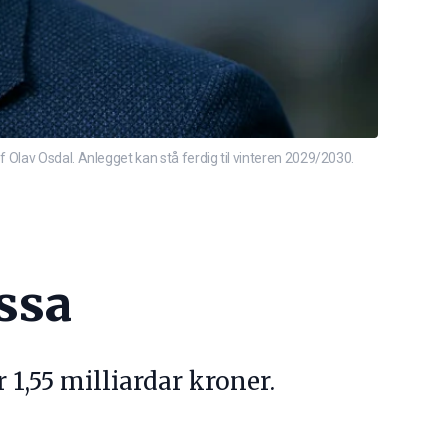
 Olav Osdal. Anlegget kan stå ferdig til vinteren 2029/2030.
ssa
 1,55 milliardar kroner.