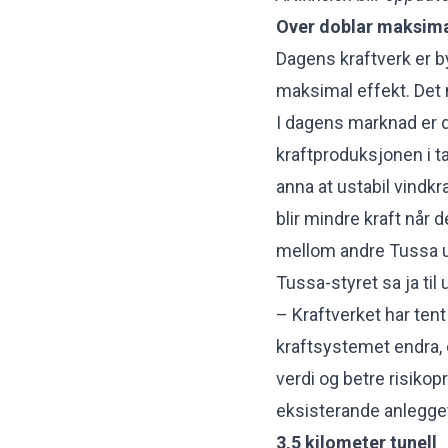
Over doblar maksima
Dagens kraftverk er 
maksimal effekt. Det 
I dagens marknad er d
kraftproduksjonen i t
anna at ustabil vindkra
blir mindre kraft når d
mellom andre Tussa ut
Tussa-styret sa ja til 
– Kraftverket har tent
kraftsystemet endra, og
verdi og betre risikop
eksisterande anlegget
3,5 kilometer tunell