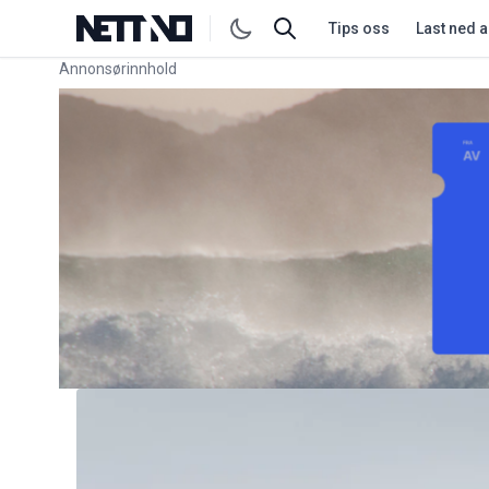
Tips oss
Last ned 
Annonsørinnhold
Link for annonse