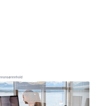
nnonsørinnhold