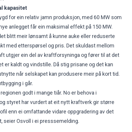
l kapasitet
bygd for ein relativ jamn produksjon, med 60 MW som
nye anlegget får ein maksimal effekt på 150 MW.
et blitt meir lønsamt å kunne auke eller reduserte
akt med etterspørsel og pris. Det skuldast mellom
ft utgjer ein del av kraftforsyninga og fører til at det
et er kaldt og vindstille. Då stig prisane og det kan
nytte når selskapet kan produsere meir på kort tid.
utbygging i går.
 regionen godt i mange tiår. No er behova i
 styret har vurdert at eit nytt kraftverk gir større
rofil enn ei omfattande vidare oppgradering av det
, seier Osvoll i ei presssemelding.