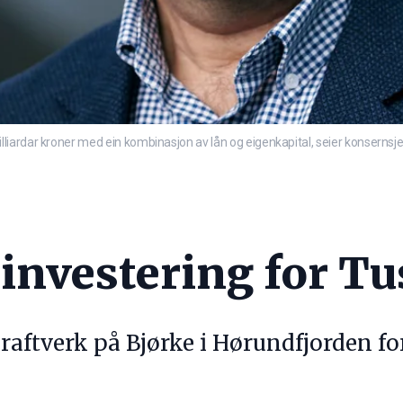
ardar kroner med ein kombinasjon av lån og eigenkapital, seier konsernsjef
investering for Tu
raftverk på Bjørke i Hørundfjorden for