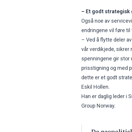
– Et godt strategisk
Også noe av servicevir
endringene vil føre til
– Ved å flytte deler a
vår verdikjede, sikrer
spenningene gir stor us
prisstigning og med pa
dette er et godt strat
Eskil Hollen.
Han er daglig leder i 
Group Norway.