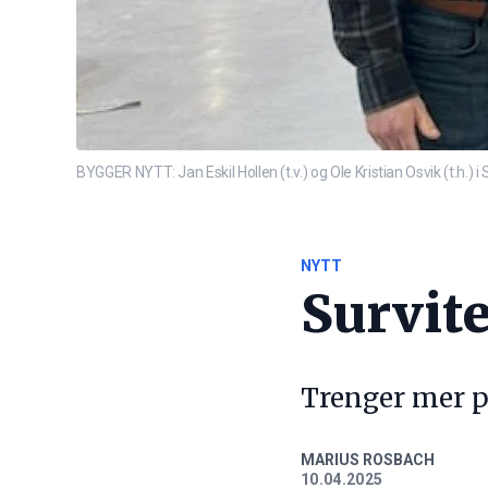
BYGGER NYTT: Jan Eskil Hollen (t.v.) og Ole Kristian Osvik (t.h.)
NYTT
Survite
Trenger mer p
MARIUS ROSBACH
10.04.2025