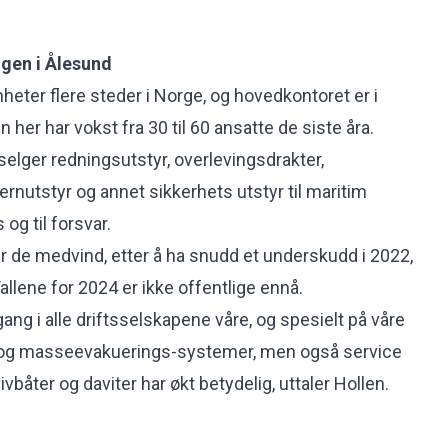
gen i Ålesund
heter flere steder i Norge, og hovedkontoret er i
her har vokst fra 30 til 60 ansatte de siste åra.
selger redningsutstyr, overlevingsdrakter,
ernutstyr og annet sikkerhets utstyr til maritim
s og til forsvar.
er de medvind, etter å ha snudd et underskudd i 2022,
Tallene for 2024 er ikke offentlige ennå.
gang i alle driftsselskapene våre, og spesielt på våre
 og masseevakuerings-systemer, men også service
livbåter og daviter har økt betydelig, uttaler Hollen.