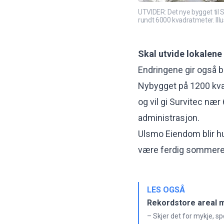
UTVIDER: Det nye bygget til S
rundt 6000 kvadratmeter. Illu
Skal utvide lokalene
Endringene gir også b
Nybygget på 1200 kvad
og vil gi Survitec nær
administrasjon.
Ulsmo Eiendom blir hu
være ferdig sommere
LES OGSÅ
Rekordstore areal m
– Skjer det for mykje, s