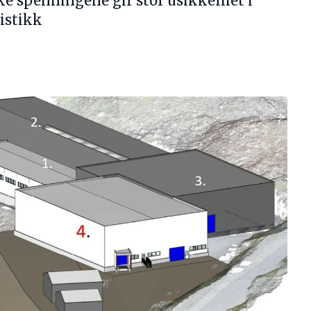
ke spenningene gir stor usikkerhet i
gistikk