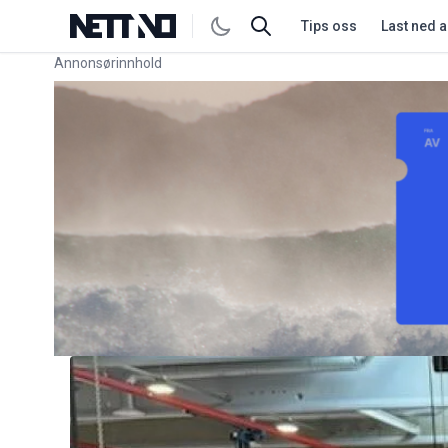
Tips oss
Last ned 
Annonsørinnhold
Link for annonse