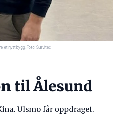
e et nytt bygg. Foto: Survitec
n til Ålesund
Kina. Ulsmo får oppdraget.