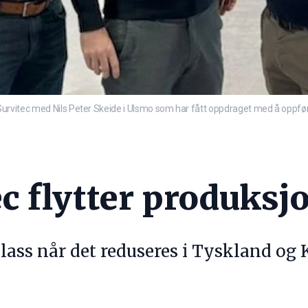
 i Survitec med Nils Peter Skeide i Ulsmo som har fått oppdraget med å oppfør
c flytter produksjo
lass når det reduseres i Tyskland og 