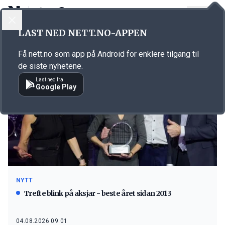
LOGG INN
MENY
LAST NED NETT.NO-APPEN
Emne: Ulsmo
Få nett.no som app på Android for enklere tilgang til
de siste nyhetene.
Last ned fra
Google Play
NYTT
Trefte blink på aksjar - beste året sidan 2013
04.08.2026 09:01