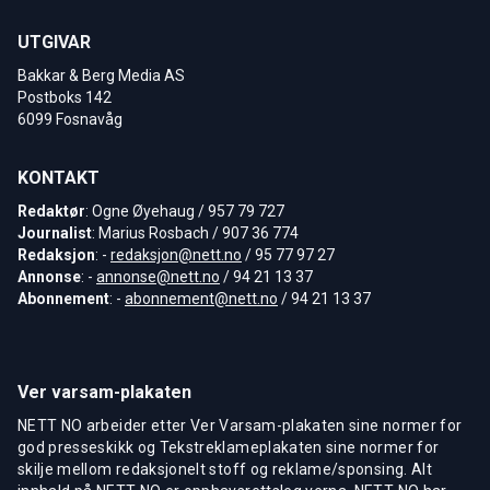
UTGIVAR
Bakkar & Berg Media AS
Postboks 142
6099 Fosnavåg
KONTAKT
Redaktør
: Ogne Øyehaug / 957 79 727
Journalist
: Marius Rosbach / 907 36 774
Redaksjon
: -
redaksjon@nett.no
/ 95 77 97 27
Annonse
: -
annonse@nett.no
/ 94 21 13 37
Abonnement
: -
abonnement@nett.no
/ 94 21 13 37
Ver varsam-plakaten
NETT NO arbeider etter Ver Varsam-plakaten sine normer for
god presseskikk og Tekstreklameplakaten sine normer for
skilje mellom redaksjonelt stoff og reklame/sponsing. Alt