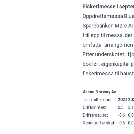
Fiskerimesse i sept
Oppdrettsmessa Bluefi
Sparebanken Møre Are
I tillegg til messa, de
omfattar arrangement
Etter underskotet i fj
bokført eigenkapital 
fiskerimessa til hauste
Arena Norway As
Tal i mill. kroner
2024
20
Driftsinntekt
0,5
3,1
Driftsresultat
-0,6
0,
Resultat før skatt
-0,6
0,