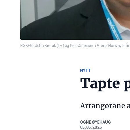
FISKERI: John Breivik (t.v.) og Geir Østensen i Arena Norway st
NYTT
Tapte 
Arrangørane av
OGNE ØYEHAUG
05.05.2025