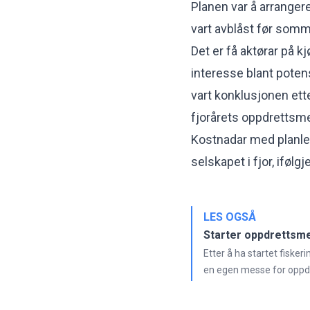
Planen var å arranger
vart avblåst før som
Det er få aktørar på 
interesse blant potensi
vart konklusjonen et
fjorårets oppdrettsmes
Kostnadar med planle
selskapet i fjor, ifølgj
LES OGSÅ
Starter oppdrettsm
Etter å ha startet fiske
en egen messe for oppdr