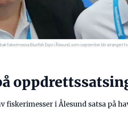
år bak fiskerimessa Bluefish Expo i Ålesund, som i september blir arrangert
på oppdrettssatsin
 fiskerimesser i Ålesund satsa på hav