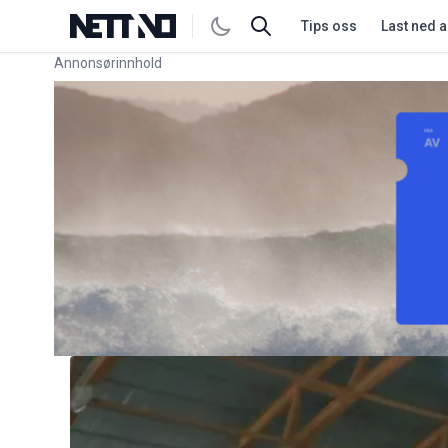
Tips oss
Last ned 
Annonsørinnhold
Link for annonse