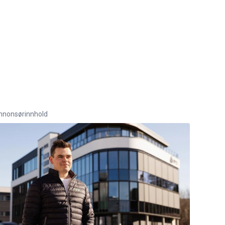
nnonsørinnhold