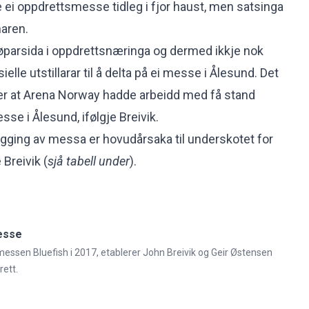
e ei oppdrettsmesse tidleg i fjor haust, men satsinga
maren.
kjøparsida i oppdrettsnæringa og dermed ikkje nok
elle utstillarar til å delta på ei messe i Ålesund. Det
ter at Arena Norway hadde arbeidd med få stand
se i Ålesund, ifølgje Breivik.
gging av messa er hovudårsaka til underskotet for
e Breivik (
sjå tabell under
).
esse
rimessen Bluefish i 2017, etablerer John Breivik og Geir Østensen
ett.