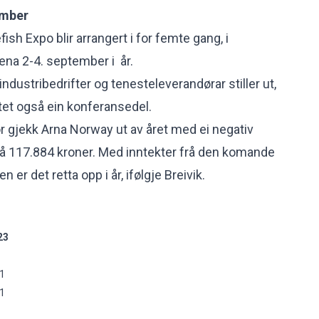
ember
sh Expo blir arrangert i for femte gang, i
na 2-4. september i år.
r industribedrifter og tenesteleverandørar stiller ut,
et også ein konferansedel.
or gjekk Arna Norway ut av året med ei negativ
på 117.884 kroner. Med inntekter frå den komande
n er det retta opp i år, ifølgje Breivik.
23
01
01