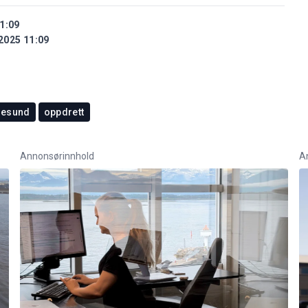
1:09
2025 11:09
lesund
oppdrett
Annonsørinnhold
A