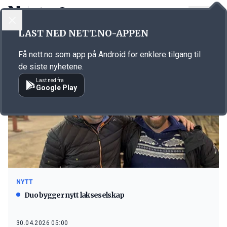
LOGG INN
MENY
LAST NED NETT.NO-APPEN
Emne: havbruk
Få nett.no som app på Android for enklere tilgang til
de siste nyhetene.
Last ned fra
Google Play
NYTT
Duo bygger nytt lakseselskap
30.04.2026 05:00