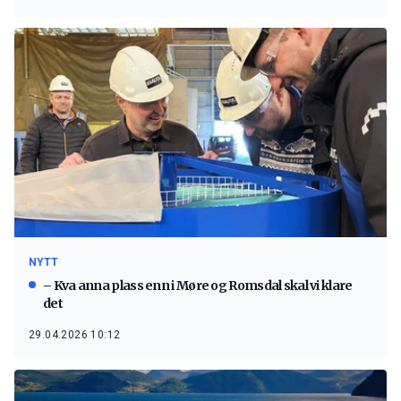
NYTT
– Kva anna plass enn i Møre og Romsdal skal vi klare
det
29.04.2026 10:12