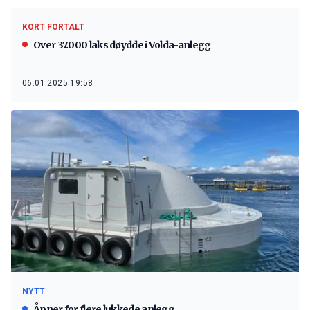
KORT FORTALT
Over 37.000 laks døydde i Volda-anlegg
06.01.2025 19:58
NYTT
Åpner for flere lukkede anlegg