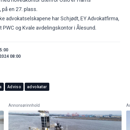
 på en 27. plass.
ske advokatselskapene har Schjødt, EY Advokatfirma,
t PWC og Kvale avdelingskontor i Ålesund.
5:00
2024 08:00
a
Adviso
advokatar
Annonsørinnhold
A