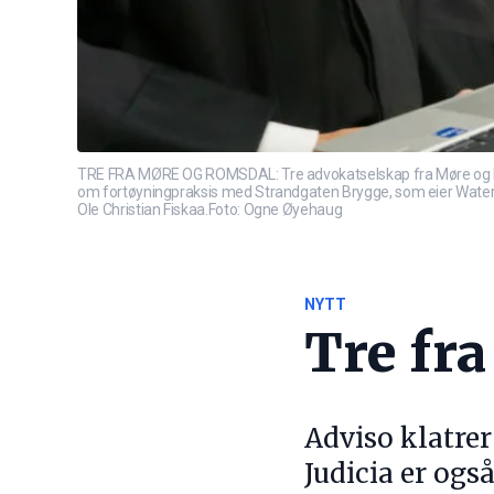
TRE FRA MØRE OG ROMSDAL: Tre advokatselskap fra Møre og Roms
om fortøyningpraksis med Strandgaten Brygge, som eier Waterfro
Ole Christian Fiskaa.Foto: Ogne Øyehaug
NYTT
Tre fr
Adviso klatrer
Judicia er ogs