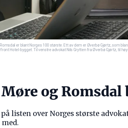
dal er blant Norges 100 største. Ett av dem er Øverbø Gjørtz, som blant
nt Hotel-bygget. Til venstre advokat Nils Grytten fra Øverbø Gjørtz, til h
a Møre og Romsdal 
 på listen over Norges største advoka
å med.