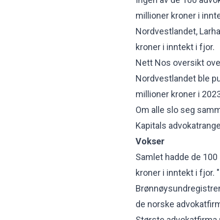
millioner kroner i inn
Nordvestlandet, Larh
kroner i inntekt i fjor.
Nett Nos oversikt ov
Nordvestlandet ble
pu
millioner kroner i 2023
Om alle slo seg sammen 
Kapitals advokatrange
Vokser
Samlet hadde de 100 s
kroner i inntekt i fjor
Brønnøysundregistrene
de norske advokatfirma
Største advokatfirma