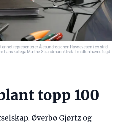
 annet representerer Ålesundregionen Havnevesen i en strid
øyre hans kollega Marthe Strandmann Urvik . I midten havnefogd
blant topp 100
tselskap. Øverbø Gjørtz og