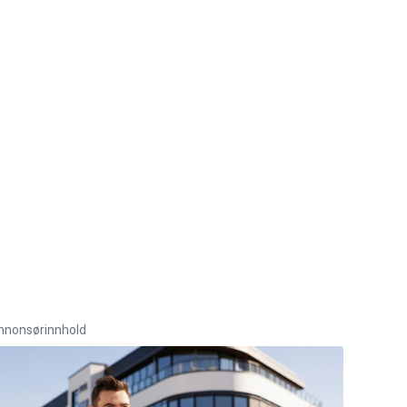
nnonsørinnhold