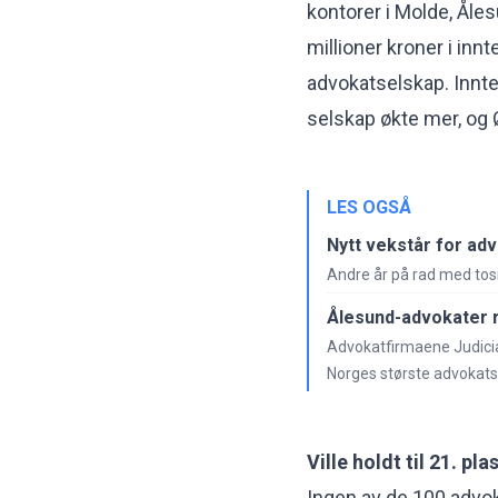
kontorer i Molde, Åle
millioner kroner i inn
advokatselskap. Innte
selskap økte mer, og Ø
LES OGSÅ
Nytt vekstår for ad
Andre år på rad med tosi
Ålesund-advokater 
Advokatfirmaene Judicia 
Norges største advokats
Ville holdt til 21. pla
Ingen av de 100 advo