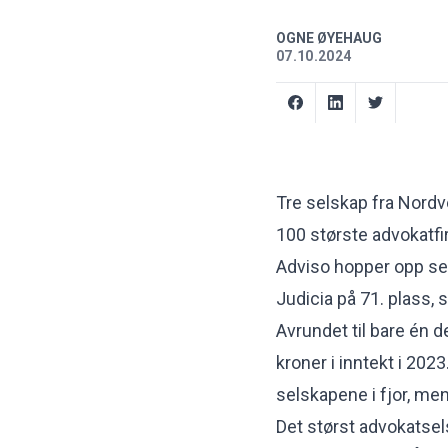
OGNE ØYEHAUG
07.10.2024
Tre selskap fra Nord
100 største advokatfi
Adviso hopper opp sek
Judicia på 71. plass, s
Avrundet til bare én 
kroner i inntekt i 2023
selskapene i fjor, men
Det størst advokatse