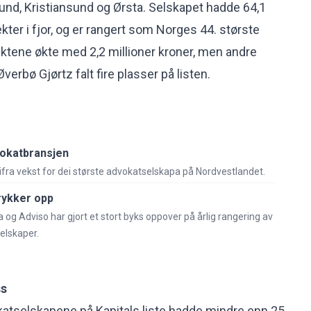
sund, Kristiansund og Ørsta. Selskapet hadde 64,1
tekter i fjor, og er rangert som Norges 44. største
ktene økte med 2,2 millioner kroner, men andre
verbø Gjørtz falt fire plasser på listen.
vokatbransjen
fra vekst for dei største advokatselskapa på Nordvestlandet.
rykker opp
og Adviso har gjort et stort byks oppover på årlig rangering av
elskaper.
ss
katselskapene på Kapitals liste hadde mindre enn 25