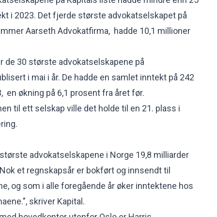
tekt i 2023. Det fjerde største advokatselskapet på
ammer Aarseth Advokatfirma, hadde 10,1 millioner
er de 30 største advokatselskapene på
blisert i mai
i år. De hadde en samlet inntekt på 242
, en økning på 6,1 prosent fra året før.
til ett selskap ville det holde til en 21. plass i
ring.
tørste advokatselskapene i Norge 19,8 milliarder
. "Nok et regnskapsår er bokført og innsendt til
, og som i alle foregående år øker inntektene hos
ene.", skriver Kapital.
 med hovedkontor utenfor Oslo er Harris