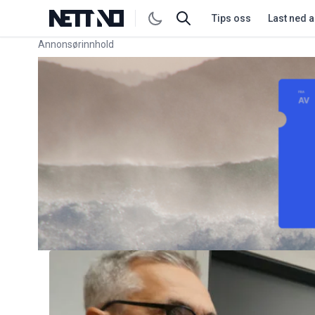
Tips oss
Last ned 
Annonsørinnhold
Link for annonse