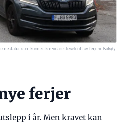
rnestatus som kunne sikre vidare dieseldrift av ferjene Bolsøy
nye ferjer
utslepp i år. Men kravet kan