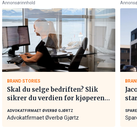
Annonsørinnhold
Annonsø
BRAND STORIES
BRAN
Skal du selge bedriften? Slik
Jac
sikrer du verdien før kjøperen
sta
tar kontakt
ADVOKATFIRMAET ØVERBØ GJØRTZ
SPAR
Advokatfirmaet Øverbø Gjørtz
Spar