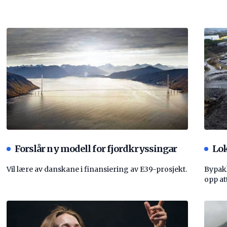
Forslår ny modell for fjordkryssingar
Lok
Vil lære av danskane i finansiering av E39-prosjekt.
Bypakk
opp att