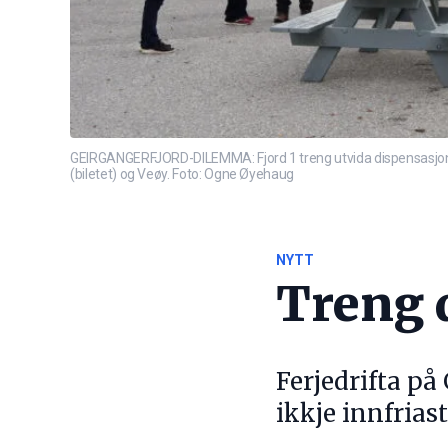
GEIRGANGERFJORD-DILEMMA: Fjord 1 treng utvida dispensasjon for
(biletet) og Veøy. Foto: Ogne Øyehaug
NYTT
Treng d
Ferjedrifta på
ikkje innfrias