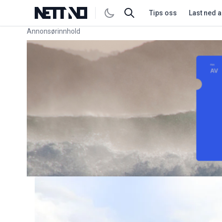
Tips oss
Last ned 
Annonsørinnhold
Link for annonse