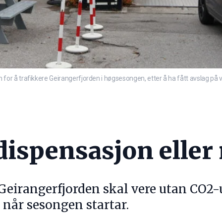
 å trafikkere Geirangerfjorden i høgsesongen, etter å ha fått avslag på ve
ispensasjon eller 
 Geirangerfjorden skal vere utan CO2-
t når sesongen startar.