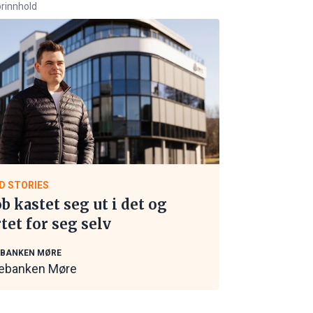
rinnhold
D STORIES
ob kastet seg ut i det og
rtet for seg selv
EBANKEN MØRE
ebanken Møre