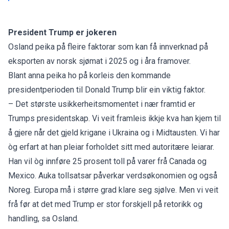
President Trump er jokeren
Osland peika på fleire faktorar som kan få innverknad på
eksporten av norsk sjømat i 2025 og i åra framover.
Blant anna peika ho på korleis den kommande
presidentperioden til Donald Trump blir ein viktig faktor.
– Det største usikkerheitsmomentet i nær framtid er
Trumps presidentskap. Vi veit framleis ikkje kva han kjem til
å gjere når det gjeld krigane i Ukraina og i Midtausten. Vi har
òg erfart at han pleiar forholdet sitt med autoritære leiarar.
Han vil òg innføre 25 prosent toll på varer frå Canada og
Mexico. Auka tollsatsar påverkar verdsøkonomien og også
Noreg. Europa må i større grad klare seg sjølve. Men vi veit
frå før at det med Trump er stor forskjell på retorikk og
handling, sa Osland.