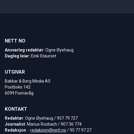
NETT NO
Ansvarleg redaktør:
Ogne Øyehaug
Dagleg leiar:
Eirik Staurset
UTGIVAR
Bakkar & Berg Media AS
Postboks 142
6099 Fosnavåg
KONTAKT
Redaktør
: Ogne Øyehaug / 957 79 727
Journalist
: Marius Rosbach / 907 36 774
Redaksjon
: -
redaksjon@nett.no
/ 95 77 97 27