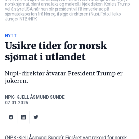
norsk sjømat, blant anna laks og makrell, i kjøledisken. Korleis Trump
vel å styre USA når han blir president vil få innverknad på
sjømateksporten frå Noreg, ifølgje direktøren i Nupi. Foto: Heiko
Junge/ NTB/NPK
NYTT
Usikre tider for norsk
sjømat i utlandet
Nupi-direktør åtvarar. President Trump er
jokeren.
NPK- KJELL ÅSMUND SUNDE
07.01.2025
(NPK-Kjell Åsmund Sunde): Fjoråret
vart rekord for norsk