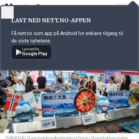
LOGG INN
MENY
Annonsørinnhold
LAST NED NETT.NO-APPEN
Link for annonse
Få nett.no som app på Android for enklere tilgang til
de siste nyhetene.
Last ned fra
Google Play
SHANGHAI: Supermarknadkjeda Hema Fresh i Shanghai har mykje