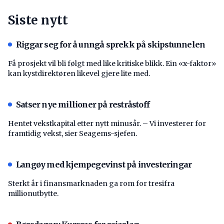
Siste nytt
Riggar seg for å unngå sprekk på skipstunnelen
Få prosjekt vil bli følgt med like kritiske blikk. Ein «x-faktor»
kan kystdirektøren likevel gjere lite med.
Satser nye millioner på restråstoff
Hentet vekstkapital etter nytt minusår. – Vi investerer for
framtidig vekst, sier Seagems-sjefen.
Langøy med kjempegevinst på investeringar
Sterkt år i finansmarknaden ga rom for tresifra
millionutbytte.