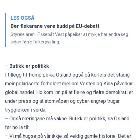
LES OGSÅ
Ber fiskarane vere budd på EU-debatt
Styreleiaren i Fiskebåt Vest påpeiker at mykje har endra seg
sidan førre folkerøysting.
– Butikk er politikk
I tillegg til Trump peika Osland også på korleis det stadig
meir polariserte forholdet mellom Vesten og Kina påverkar
global handel. Ho kom inn på at fleire og fleire demokrati er
under press og at atomvåpen og cyber-angrep trugar
tryggleiken i verda.
– Også næringane må vakne. Butikk er politikk, sa Osland
før ho la til:
– Vi må hugse på vår ikkje så veldig gamle historie. Det er