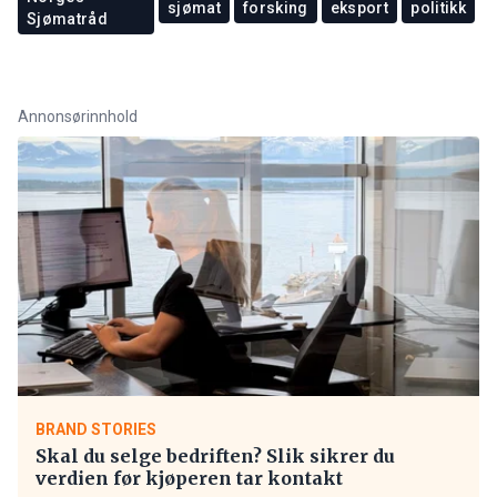
sjømat
forsking
eksport
politikk
Sjømatråd
Annonsørinnhold
BRAND STORIES
Skal du selge bedriften? Slik sikrer du
verdien før kjøperen tar kontakt