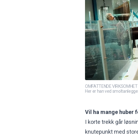
OMFATTENDE VIRKSOMHET: Roge
Her er han ved smoltanlegget 
Vil ha mange huber f
I korte trekk går løsni
knutepunkt med store s