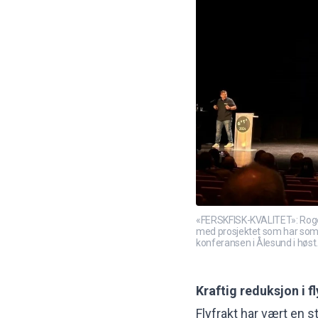
«FERSKFISK-KVALITET»: Roger 
med prosjektet som har som m
konferansen i Ålesund i høst.
Kraftig reduksjon i f
Flyfrakt har vært en s