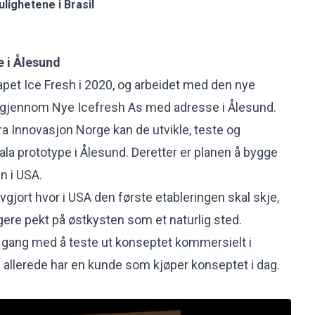
lighetene i Brasil
 i Ålesund
pet Ice Fresh i 2020, og arbeidet med den nye
r gjennom Nye Icefresh As med adresse i Ålesund.
ra Innovasjon Norge kan de utvikle, teste og
ala prototype i Ålesund. Deretter er planen å bygge
n i USA.
avgjort hvor i USA den første etableringen skal skje,
gere pekt på østkysten som et naturlig sted.
 i gang med å teste ut konseptet kommersielt i
g allerede har en kunde som kjøper konseptet i dag.