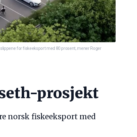
 utslippene for fiskeeksport med 80 prosent, mener Roger
fseth-prosjekt
ere norsk fiskeeksport med