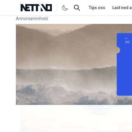
Tips oss
Last ned 
Annonsørinnhold
Link for annonse