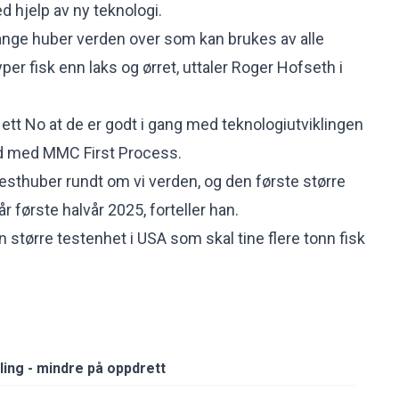
d hjelp av ny teknologi.
mange huber verden over som kan brukes av alle
yper fisk enn laks og ørret, uttaler Roger Hofseth i
Nett No at de er godt i gang med teknologiutviklingen
id med MMC First Process.
testhuber rundt om vi verden, og den første større
år første halvår 2025, forteller han.
 større testenhet i USA som skal tine flere tonn fisk
ling - mindre på oppdrett