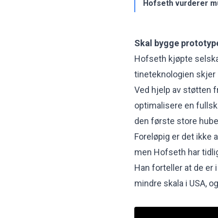
Hofseth vurderer mu
Skal bygge prototype
Hofseth kjøpte selska
tineteknologien skje
Ved hjelp av støtten f
optimalisere en fullsk
den første store hube
Foreløpig er det ikke 
men Hofseth har tidli
Han forteller at de er
mindre skala i USA, o