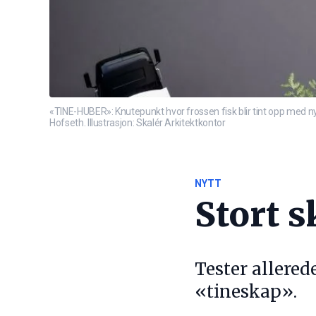
«TINE-HUBER»: Knutepunkt hvor frossen fisk blir tint opp med ny
Hofseth. Illustrasjon: Skalér Arkitektkontor
NYTT
Stort s
Tester allered
«tineskap».