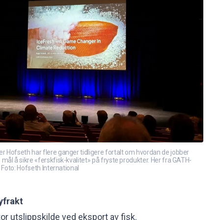
Hofseth har flere ganger tidligere fortalt om hvordan de jobber
ål å sikre «ferskfisk-kvalitet» på fryste produkter. Her fra GATH-
 Foto: Hofseth International
lyfrakt
tor utslippskilde ved eksport av fisk.