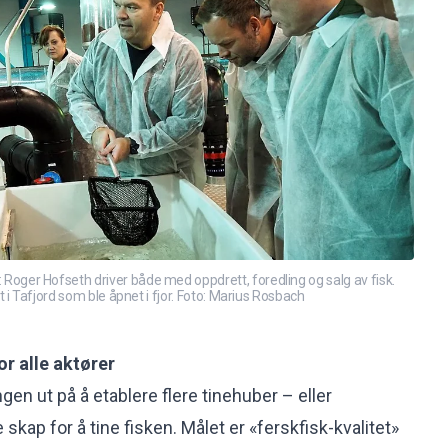
r Hofseth driver både med oppdrett, foredling og salg av fisk.
i Tafjord som ble åpnet i fjor. Foto: Marius Rosbach
or alle aktører
ngen ut på å etablere flere tinehuber – eller
kap for å tine fisken. Målet er «ferskfisk-kvalitet»