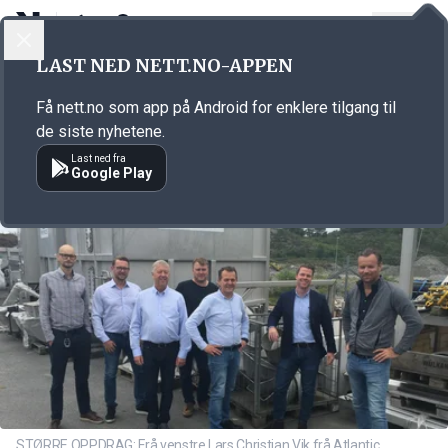
LOGG INN
MENY
Annonsørinnhold
LAST NED NETT.NO-APPEN
Link for annonse
Få nett.no som app på Android for enklere tilgang til
de siste nyhetene.
Last ned fra
Google Play
STØRRE OPPDRAG: Frå venstre Lars Christian Vik frå Atlantic