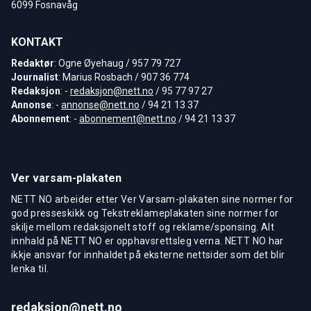
6099 Fosnavåg
KONTAKT
Redaktør
: Ogne Øyehaug / 957 79 727
Journalist
: Marius Rosbach / 907 36 774
Redaksjon
: -
redaksjon@nett.no
/ 95 77 97 27
Annonse
: -
annonse@nett.no
/ 94 21 13 37
Abonnement
: -
abonnement@nett.no
/ 94 21 13 37
Ver varsam-plakaten
NETT NO arbeider etter Ver Varsam-plakaten sine normer for
god presseskikk og Tekstreklameplakaten sine normer for
skilje mellom redaksjonelt stoff og reklame/sponsing. Alt
innhald på NETT NO er opphavsrettsleg verna. NETT NO har
ikkje ansvar for innhaldet på eksterne nettsider som det blir
lenka til.
redaksjon@nett.no