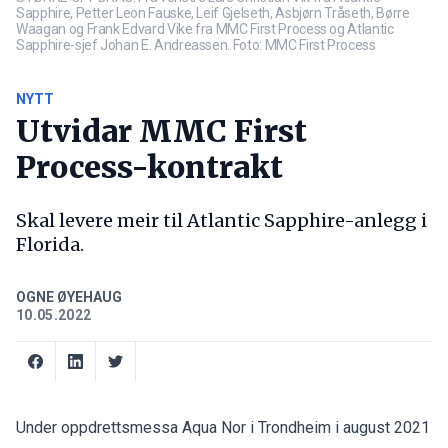
Sapphire, Petter Leon Fauske, Leif Gjelseth, Asbjørn Tråseth, Børre
Waagan og Frank Edvard Vike fra MMC First Process og Atlantic
Sapphire-sjef Johan E. Andreassen. Foto: MMC First Process
NYTT
Utvidar MMC First
Process-kontrakt
Skal levere meir til Atlantic Sapphire-anlegg i
Florida.
OGNE ØYEHAUG
10.05.2022
Under oppdrettsmessa Aqua Nor i Trondheim i august 2021