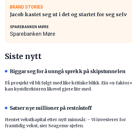
BRAND STORIES
Jacob kastet seg ut i det og startet for seg selv
SPAREBANKEN MØRE
Sparebanken Møre
Siste nytt
Riggar seg for å unngå sprekk på skipstunnelen
Få prosjekt vil bli følgt med like kritiske blikk. Ein «x-faktor»
kan kystdirektøren likevel gjere lite med.
Satser nye millioner på restråstoff
Hentet vekstkapital etter nytt minusår. – Vi investerer for
framtidig vekst, sier Seagems-sjefen.