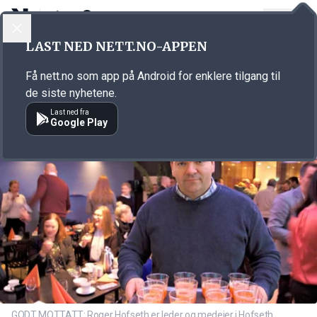
LOGG INN
MENY
Annonsørinnhold
LAST NED NETT.NO-APPEN
Link for annonse
Få nett.no som app på Android for enklere tilgang til
de siste nyhetene.
Last ned fra
Google Play
GODT MOTTATT: Roger Hofseth er leder og medeier i Hofseth