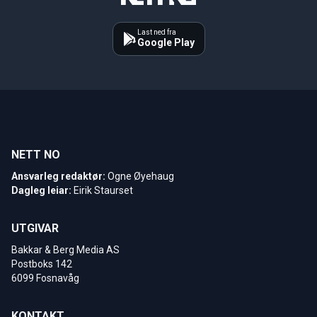
Last ned fra
Google Play
NETT NO
Ansvarleg redaktør:
Ogne Øyehaug
Dagleg leiar:
Eirik Staurset
UTGIVAR
Bakkar & Berg Media AS
Postboks 142
6099 Fosnavåg
KONTAKT