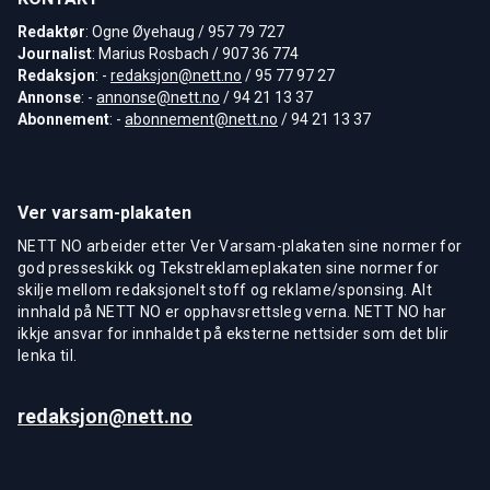
Redaktør
: Ogne Øyehaug / 957 79 727
Journalist
: Marius Rosbach / 907 36 774
Redaksjon
: -
redaksjon@nett.no
/ 95 77 97 27
Annonse
: -
annonse@nett.no
/ 94 21 13 37
Abonnement
: -
abonnement@nett.no
/ 94 21 13 37
Ver varsam-plakaten
NETT NO arbeider etter Ver Varsam-plakaten sine normer for
god presseskikk og Tekstreklameplakaten sine normer for
skilje mellom redaksjonelt stoff og reklame/sponsing. Alt
innhald på NETT NO er opphavsrettsleg verna. NETT NO har
ikkje ansvar for innhaldet på eksterne nettsider som det blir
lenka til.
redaksjon@nett.no