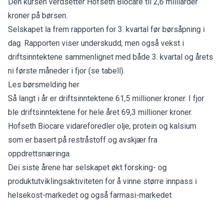
Den kursen verdsetter Hofseth Biocare til 2,6 milliarder
kroner på børsen.
Selskapet la frem rapporten for 3. kvartal før børsåpning i
dag. Rapporten viser underskudd, men også vekst i
driftsinntektene sammenlignet med både 3. kvartal og årets
ni første måneder i fjor (se tabell).
Les børsmelding her
Så langt i år er driftsinntektene 61,5 millioner kroner. I fjor
ble driftsinntektene for hele året 69,3 millioner kroner.
Hofseth Biocare vidareforedler olje, protein og kalsium
som er basert på restråstoff og avskjær fra
oppdrettsnæringa.
Dei siste årene har selskapet økt forsking- og
produktutviklingsaktiviteten for å vinne større innpass i
helsekost-markedet og også farmasi-markedet.