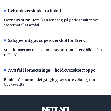
Rekordoverskudd fra hotell
Eierne av Stryn Hotel kan lene seg på gode resultat for
søsterhotell i Lærdal.
Salsgevinst gav superoverskot for Ervik
Stad-konsernet med snuoperasjon. Inntektene bikka éin
milliard.
Nytt fall i omsetninga – held overskotet oppe
Bunker Oil meiner dei går glepp av store volum grunna
Co2-avgifta.