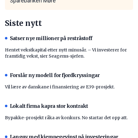
Sparebanken Møre
Siste nytt
Satser nye millioner på restråstoff
Hentet vekstkapital etter nytt minusår. – Vi investerer for
framtidig vekst, sier Seagems-sjefen.
Forslår ny modell for fjordkryssingar
Vil lære av danskane i finansiering av E39-prosjekt.
Lokalt firma kapra stor kontrakt
Bypakke-prosjekt råka av konkurs. No startar det opp att.
Langøy med kjempegevinst på investeringar