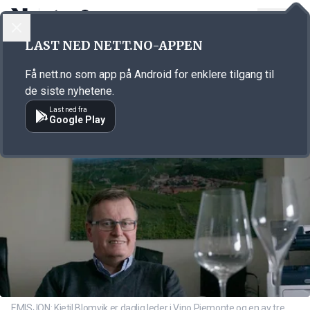
LOGG INN
MENY
Annonsørinnhold
LAST NED NETT.NO-APPEN
Link for annonse
Få nett.no som app på Android for enklere tilgang til
de siste nyhetene.
Last ned fra
Google Play
EMISJON: Kjetil Blomvik er daglig leder i Vino Piemonte og en av tre