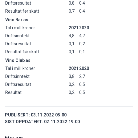
Driftsresultat
0,8
0,4
Resultat før skatt
0,7
0,4
Vino Bar as
Tal i mill. kroner
2021
2020
Driftsinntekt
4,8
4,7
Driftsresultat
0,1
0,2
Resultat før skatt
0,1
0,1
Vino Club as
Tal i mill. kroner
2021
2020
Driftsinntekt
3,8
2,7
Driftsresultat
0,2
0,5
Resultat
0,2
0,5
PUBLISERT:
03.11.2022 05:00
SIST OPPDATERT:
02.11.2022 19:00