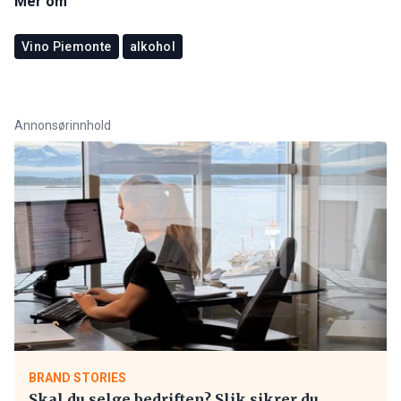
Mer om
Vino Piemonte
alkohol
Annonsørinnhold
BRAND STORIES
Skal du selge bedriften? Slik sikrer du