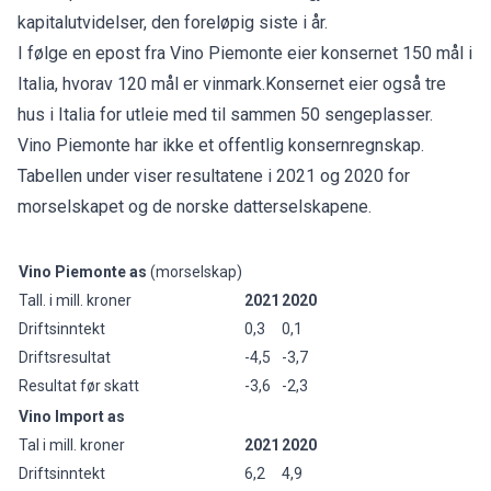
kapitalutvidelser, den foreløpig siste i år.
I følge en epost fra Vino Piemonte eier konsernet 150 mål i
Italia, hvorav 120 mål er vinmark.Konsernet eier også tre
hus i Italia for utleie med til sammen 50 sengeplasser.
Vino Piemonte har ikke et offentlig konsernregnskap.
Tabellen under viser resultatene i 2021 og 2020 for
morselskapet og de norske datterselskapene.
Vino Piemonte as
(morselskap)
Tall. i mill. kroner
2021
2020
Driftsinntekt
0,3
0,1
Driftsresultat
-4,5
-3,7
Resultat før skatt
-3,6
-2,3
Vino Import as
Tal i mill. kroner
2021
2020
Driftsinntekt
6,2
4,9