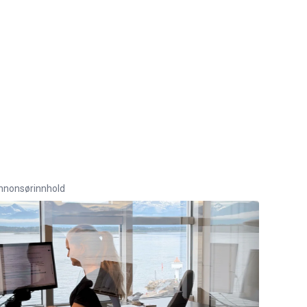
nnonsørinnhold