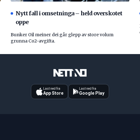
Nytt fall i omsetninga – held overskotet
oppe
Bunker Oil meiner dei går glepp av store volum
grunna Co2-avgifta.
Last ned fra
Last ned fra
App Store
Google Play