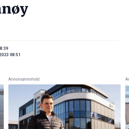
nnøy
8:39
2023 08:51
Annonsørinnhold
A