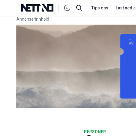
Tips oss
Last ned 
Annonsørinnhold
Link for annonse
PERSONER