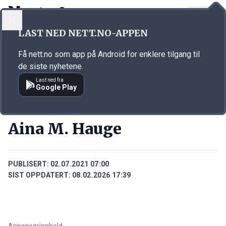
LOGG INN
MENY
Annonsørinnhold
LAST NED NETT.NO-APPEN
Link for annonse
Få nett.no som app på Android for enklere tilgang til
de siste nyhetene.
Last ned fra
Google Play
PERSONER
Aina M. Hauge
PUBLISERT:
02.07.2021 07:00
SIST OPPDATERT:
08.02.2026 17:39
Annonsørinnhold