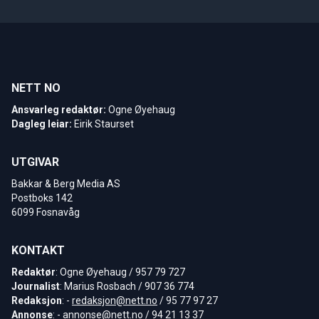
NETT NO
Ansvarleg redaktør:
Ogne Øyehaug
Dagleg leiar:
Eirik Staurset
UTGIVAR
Bakkar & Berg Media AS
Postboks 142
6099 Fosnavåg
KONTAKT
Redaktør
: Ogne Øyehaug / 957 79 727
Journalist
: Marius Rosbach / 907 36 774
Redaksjon
: -
redaksjon@nett.no
/ 95 77 97 27
Annonse
: -
annonse@nett.no
/ 94 21 13 37