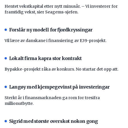
Hentet vekstkapital etter nytt minusår. – Vi investerer for
framtidig vekst, sier Seagems-sjefen.
Forslår ny modell for fjordkryssingar
Vil lære av danskane i finansiering av E39-prosjekt.
Lokalt firma kapra stor kontrakt
Bypakke-prosjekt råka av konkurs. No startar det opp att.
Langøy med kjempegevinst på investeringar
Sterkt år i finansmarknaden ga rom for tresifra
millionutbytte.
Sigrid med største overskot nokon gong