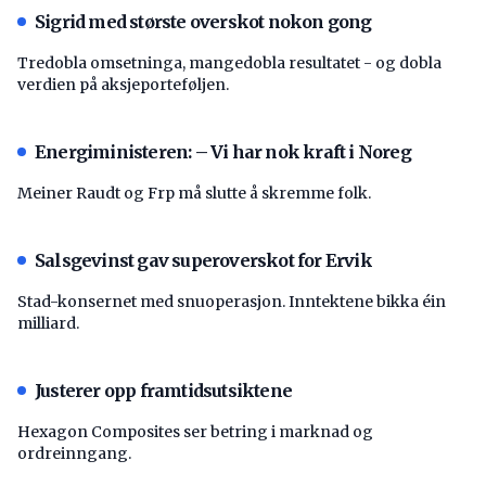
Sigrid med største overskot nokon gong
Tredobla omsetninga, mangedobla resultatet - og dobla
verdien på aksjeporteføljen.
Energiministeren: – Vi har nok kraft i Noreg
Meiner Raudt og Frp må slutte å skremme folk.
Salsgevinst gav superoverskot for Ervik
Stad-konsernet med snuoperasjon. Inntektene bikka éin
milliard.
Justerer opp framtidsutsiktene
Hexagon Composites ser betring i marknad og
ordreinngang.