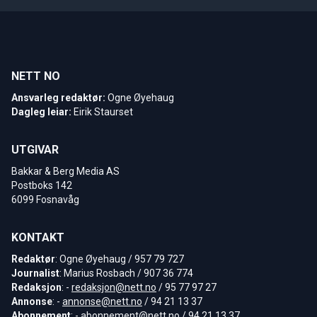
NETT NO
Ansvarleg redaktør:
Ogne Øyehaug
Dagleg leiar:
Eirik Staurset
UTGIVAR
Bakkar & Berg Media AS
Postboks 142
6099 Fosnavåg
KONTAKT
Redaktør
: Ogne Øyehaug / 957 79 727
Journalist
: Marius Rosbach / 907 36 774
Redaksjon
: -
redaksjon@nett.no
/ 95 77 97 27
Annonse
: -
annonse@nett.no
/ 94 21 13 37
Abonnement
: -
abonnement@nett.no
/ 94 21 13 37