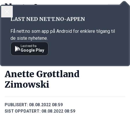
LOGG INN
MENY
Annonsørinnhold
LAST NED NETT.NO-APPEN
Link for annonse
Få nett.no som app på Android for enklere tilgang til
de siste nyhetene.
Last ned fra
Google Play
PERSONER
Anette Grøttland
Zimowski
PUBLISERT:
08.08.2022 08:59
SIST OPPDATERT:
08.08.2022 08:59