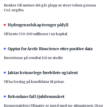
Bunker Oil meiner dei går glepp av store volum grunna
Co2-avgifta.
Hydrogenselskap trenger påfyll
Vil hente 150-200 millioner i ny kapital.
Opptur for Arctic Bioscience etter positive data
Børsvinnar på resultat frå ny studie.
Jaktar kvinnelege førebilete og talent
Vil ha forslag på kandidatar til prisar.
Rekordane fall i jubileumsåret
Konsernsjefen i Ulmatec er nøgd med no-situasjonen. Uroa