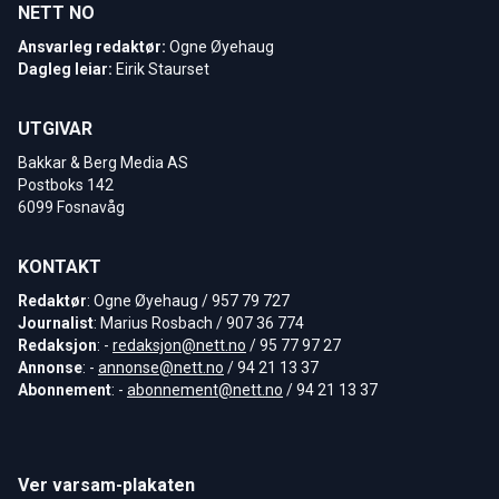
NETT NO
Ansvarleg redaktør:
Ogne Øyehaug
Dagleg leiar:
Eirik Staurset
UTGIVAR
Bakkar & Berg Media AS
Postboks 142
6099 Fosnavåg
KONTAKT
Redaktør
: Ogne Øyehaug / 957 79 727
Journalist
: Marius Rosbach / 907 36 774
Redaksjon
: -
redaksjon@nett.no
/ 95 77 97 27
Annonse
: -
annonse@nett.no
/ 94 21 13 37
Abonnement
: -
abonnement@nett.no
/ 94 21 13 37
Ver varsam-plakaten