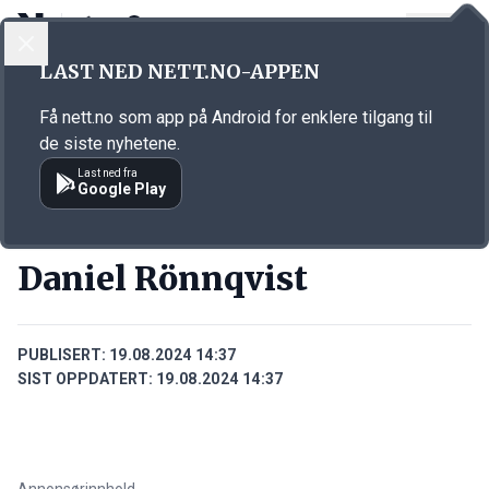
LOGG INN
MENY
Annonsørinnhold
LAST NED NETT.NO-APPEN
Link for annonse
Få nett.no som app på Android for enklere tilgang til
de siste nyhetene.
Last ned fra
Google Play
PERSONER
Daniel Rönnqvist
PUBLISERT:
19.08.2024 14:37
SIST OPPDATERT:
19.08.2024 14:37
Annonsørinnhold