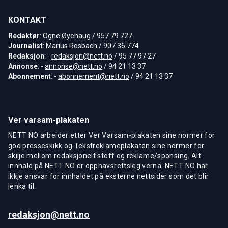
KONTAKT
Redaktør
: Ogne Øyehaug / 957 79 727
Journalist
: Marius Rosbach / 907 36 774
Redaksjon
: -
redaksjon@nett.no
/ 95 77 97 27
Annonse
: -
annonse@nett.no
/ 94 21 13 37
Abonnement
: -
abonnement@nett.no
/ 94 21 13 37
Ver varsam-plakaten
NETT NO arbeider etter Ver Varsam-plakaten sine normer for
god presseskikk og Tekstreklameplakaten sine normer for
skilje mellom redaksjonelt stoff og reklame/sponsing. Alt
innhald på NETT NO er opphavsrettsleg verna. NETT NO har
ikkje ansvar for innhaldet på eksterne nettsider som det blir
lenka til.
redaksjon@nett.no