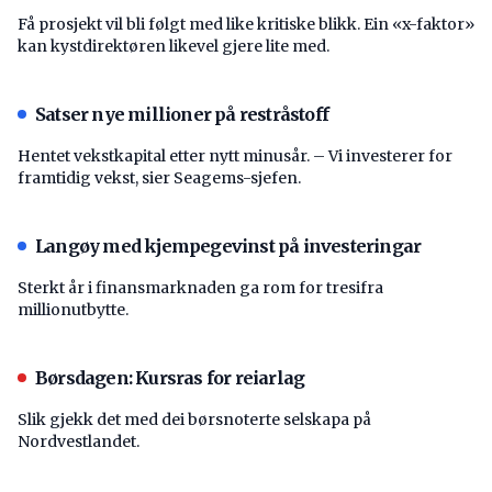
Få prosjekt vil bli følgt med like kritiske blikk. Ein «x-faktor»
kan kystdirektøren likevel gjere lite med.
Satser nye millioner på restråstoff
Hentet vekstkapital etter nytt minusår. – Vi investerer for
framtidig vekst, sier Seagems-sjefen.
Langøy med kjempegevinst på investeringar
Sterkt år i finansmarknaden ga rom for tresifra
millionutbytte.
Børsdagen: Kursras for reiarlag
Slik gjekk det med dei børsnoterte selskapa på
Nordvestlandet.