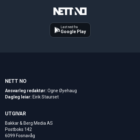
Last ned fra
Google Play
NETT NO
Ansvarleg redaktør:
Ogne Øyehaug
Dagleg leiar:
Eirik Staurset
UTGIVAR
Bakkar & Berg Media AS
Postboks 142
6099 Fosnavåg