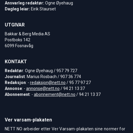
Ansvarleg redaktør:
Ogne Øyehaug
Dagleg leiar:
Eirik Staurset
UTGIVAR
Bakkar & Berg Media AS
Postboks 142
6099 Fosnavåg
KONTAKT
Redaktør
: Ogne Øyehaug / 957 79 727
Journalist
: Marius Rosbach / 907 36 774
Redaksjon
: -
redaksjon@nett.no
/ 95 77 97 27
Annonse
: -
annonse@nett.no
/ 94 21 13 37
Abonnement
: -
abonnement@nett.no
/ 94 21 13 37
Ver varsam-plakaten
NETT NO arbeider etter Ver Varsam-plakaten sine normer for