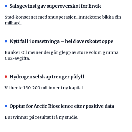
Salsgevinst gav superoverskot for Ervik
Stad-konsernet med snuoperasjon. Inntektene bikka éin
milliard.
Nytt fall i omsetninga – held overskotet oppe
Bunker Oil meiner dei går glepp av store volum grunna
Co2-avgifta.
Hydrogenselskap trenger påfyll
Vil hente 150-200 millioner i ny kapital.
Opptur for Arctic Bioscience etter positive data
Børsvinnar på resultat frå ny studie.