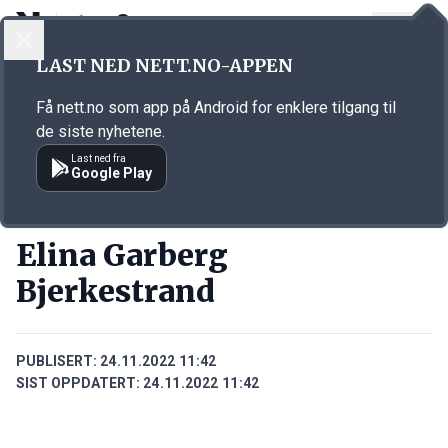
LOGG INN
MENY
Annonsørinnhold
LAST NED NETT.NO-APPEN
Link for annonse
Få nett.no som app på Android for enklere tilgang til
de siste nyhetene.
Last ned fra
Google Play
PERSONER
Elina Garberg
Bjerkestrand
PUBLISERT:
24.11.2022 11:42
SIST OPPDATERT:
24.11.2022 11:42